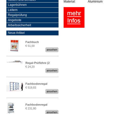
Material:
Aluminium
Lagerbühnen
Leitern
Regalprüfung
Angebote
Arbeitssicherheit
Neue Artikel
Fachbuch
€ 51,00
„Regalprüfung nach DIN
ansehen
EN 15635“
Regal-Prüflehre (2
€ 24,20
Stück)
ansehen
Fachbodenregal
€ 519,83
Stecksystem MultiPlus
ansehen
2,25 Meter breit
Fachbodenregal
€ 231,80
Stecksystem MultiPlus
ansehen