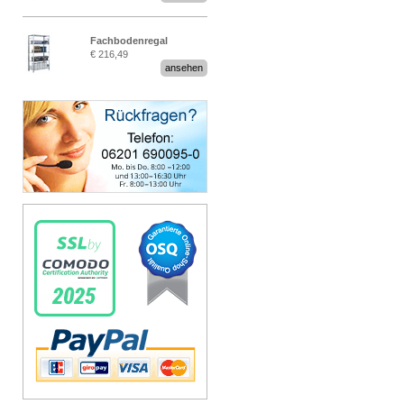
Fachbodenregal
€ 216,49
Stecksystem MultiPlus
ansehen