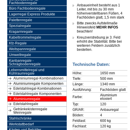
Fachbodenregale
Anbaueinheit besteht aus 1
Büro Fachbodenregale
Leiter, mit bis zu 30 mm
höhenverstellbaren Füßen, 4
Lagerregal Express Produkte
Fachböden glatt, 1,5 mm stark
Palettenregale
Bitte zwecks Aufstellmaße
Spezialregale
Hinweisfeld
MEHR INFOS
beachten!
Kragarmregale
Kreuzverstrebung je 3. Feld
Kabeltrommelregale
erhöht die Stabilität. Bitte bei
Kfz-Regale
weiteren Feldern zusätzlich
Weitspannregale
bestellen.
Umweltregale
Kanbanregale -
Technische Daten:
Schrägbodenregale
Lebensmittelregal und
Höhe:
1650 mm
Kühlraumregale
Aluminiumregal-Kombinationen
Tiefe:
500 mm
Aluminiumregale Komponenten
Länge:
1340 mm
Edelstahlregal-Kombinationen
Ausführung:
Fachböden glatt
Edelstahlregale Komponenten
Aluminium
Farbe:
eloxiert
Aluminiumregale
Edelstahlregale
Typ:
120
Getränkekistenregale
GR/AR:
Anbauregal
Weinregale
Böden:
4
Stahlschränke
Feldlast:
600 kg
Werkstattbedarf
Fachlast:
120 kg
Kästen und Behälter