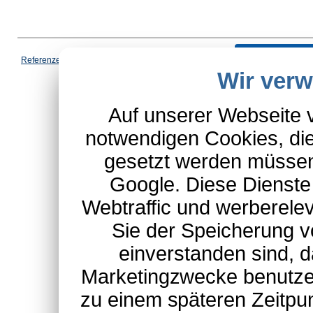
Vertrag wi
Referenzen
|
AGB
|
Datenschutz
|
Impressum
|
Cookies
|
Wir ver
*Schulte-Hauptkatalog, ausgen
Auf unserer Webseite 
notwendigen Cookies, die
gesetzt werden müssen
Google. Diese Dienste
Webtraffic und werberel
Sie der Speicherung v
einverstanden sind, d
Marketingzwecke benutzen
zu einem späteren Zeitpu