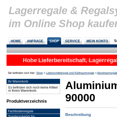
Lagerregale & Regal
im Online Shop kaufe
S
HOME
ANFRAGE
SHOP
SERVICE
MEIN KONTO
Hohe Lieferbereitschaft, Lagerrega
nicht
Sie befinden sich hier:
Shop
>
Lebensmittelregal und Kühlraumregale
>
Aluminiumregal
Aluminium
Ihr Warenkorb
Es befinden sich noch keine Artikel
in Ihrem Warenkorb.
90000
Produktverzeichnis
Fachbodenregale
Beschreibung
Sonderzubehör für