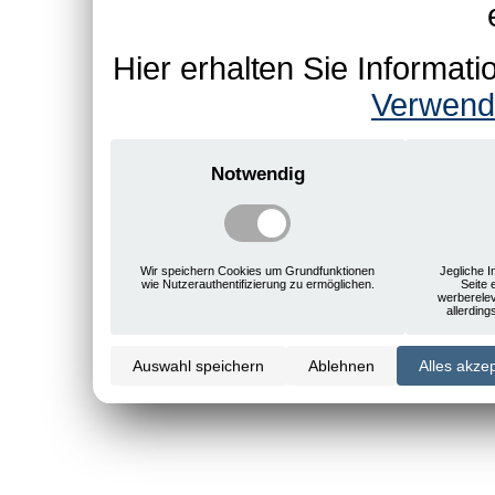
Hier erhalten Sie Informa
Verwend
Notwendig
Wir speichern Cookies um Grundfunktionen
Jegliche I
wie Nutzerauthentifizierung zu ermöglichen.
Seite 
werberele
allerdin
Auswahl speichern
Ablehnen
Alles akze