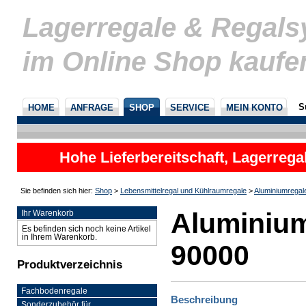
Lagerregale & Regal
im Online Shop kaufe
S
HOME
ANFRAGE
SHOP
SERVICE
MEIN KONTO
Hohe Lieferbereitschaft, Lagerrega
nicht
Sie befinden sich hier:
Shop
>
Lebensmittelregal und Kühlraumregale
>
Aluminiumregal
Aluminium
Ihr Warenkorb
Es befinden sich noch keine Artikel
in Ihrem Warenkorb.
90000
Produktverzeichnis
Fachbodenregale
Beschreibung
Sonderzubehör für