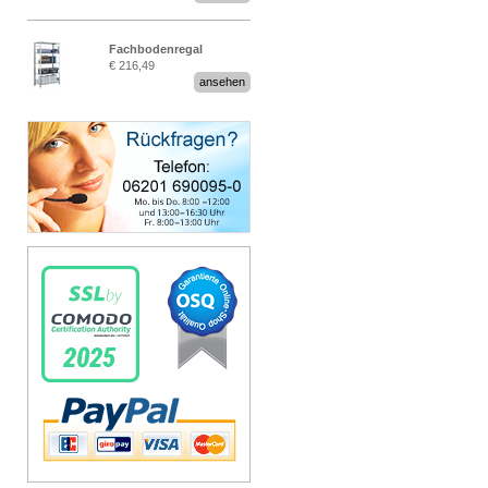
Fachbodenregal
€ 216,49
Stecksystem MultiPlus
ansehen