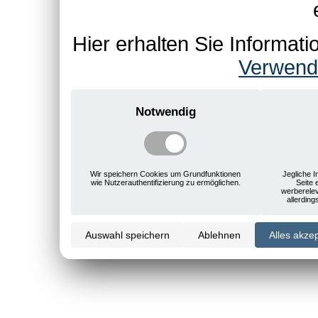
Hier erhalten Sie Informa
Verwend
Notwendig
Wir speichern Cookies um Grundfunktionen
Jegliche I
wie Nutzerauthentifizierung zu ermöglichen.
Seite 
werberele
allerdin
Auswahl speichern
Ablehnen
Alles akze