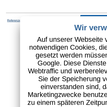
Vertrag wi
Referenzen
|
AGB
|
Datenschutz
|
Impressum
|
Cookies
|
Wir ver
*Schulte-Hauptkatalog, ausgen
Auf unserer Webseite 
notwendigen Cookies, die
gesetzt werden müssen
Google. Diese Dienste
Webtraffic und werberel
Sie der Speicherung v
einverstanden sind, d
Marketingzwecke benutzen
zu einem späteren Zeitpu