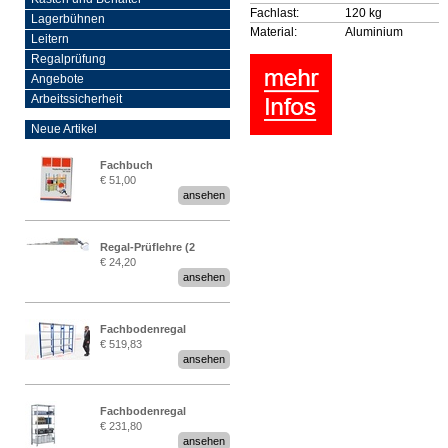
Fachlast:
120 kg
Lagerbühnen
Material:
Aluminium
Leitern
Regalprüfung
Angebote
Arbeitssicherheit
Neue Artikel
Fachbuch
€ 51,00
„Regalprüfung nach DIN
ansehen
EN 15635“
Regal-Prüflehre (2
€ 24,20
Stück)
ansehen
Fachbodenregal
€ 519,83
Stecksystem MultiPlus
ansehen
2,25 Meter breit
Fachbodenregal
€ 231,80
Stecksystem MultiPlus
ansehen