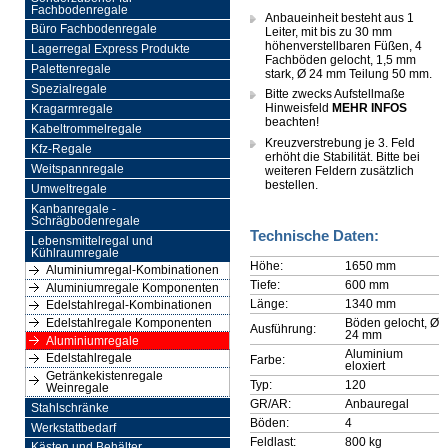
Fachbodenregale
Anbaueinheit besteht aus 1
Büro Fachbodenregale
Leiter, mit bis zu 30 mm
höhenverstellbaren Füßen, 4
Lagerregal Express Produkte
Fachböden gelocht, 1,5 mm
Palettenregale
stark, Ø 24 mm Teilung 50 mm.
Spezialregale
Bitte zwecks Aufstellmaße
Hinweisfeld
MEHR INFOS
Kragarmregale
beachten!
Kabeltrommelregale
Kreuzverstrebung je 3. Feld
Kfz-Regale
erhöht die Stabilität. Bitte bei
Weitspannregale
weiteren Feldern zusätzlich
bestellen.
Umweltregale
Kanbanregale -
Schrägbodenregale
Technische Daten:
Lebensmittelregal und
Kühlraumregale
Höhe:
1650 mm
Aluminiumregal-Kombinationen
Tiefe:
600 mm
Aluminiumregale Komponenten
Länge:
1340 mm
Edelstahlregal-Kombinationen
Böden gelocht, Ø
Edelstahlregale Komponenten
Ausführung:
24 mm
Aluminiumregale
Aluminium
Edelstahlregale
Farbe:
eloxiert
Getränkekistenregale
Typ:
120
Weinregale
GR/AR:
Anbauregal
Stahlschränke
Böden:
4
Werkstattbedarf
Feldlast:
800 kg
Kästen und Behälter