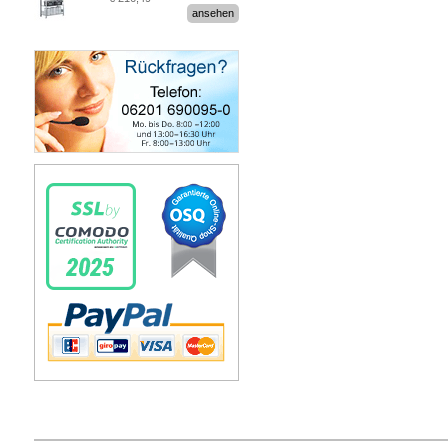
Stecksystem MultiPlus
ansehen