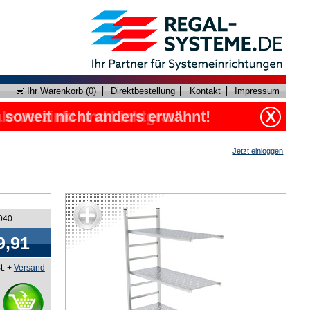
Ihr Warenkorb (
0
)
Direktbestellung
Kontakt
Impressum
, soweit nicht anders erwähnt!
X
Jetzt einloggen
5040
9,91
t. +
Versand