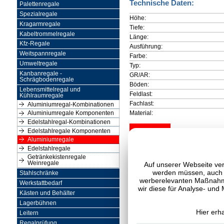
Technische Daten:
Palettenregale
Spezialregale
Höhe:
Kragarmregale
Tiefe:
Kabeltrommelregale
Länge:
Kfz-Regale
Ausführung:
Weitspannregale
Farbe:
Umweltregale
Typ:
Kanbanregale -
GR/AR:
Schrägbodenregale
Böden:
Lebensmittelregal und
Feldlast:
Kühlraumregale
Fachlast:
Aluminiumregal-Kombinationen
Material:
Aluminiumregale Komponenten
Edelstahlregal-Kombinationen
Edelstahlregale Komponenten
Aluminiumregale
Edelstahlregale
Getränkekistenregale
Weinregale
Auf unserer Webseite ver
werden müssen, auch C
Stahlschränke
werberelevanten Maßnahme
Werkstattbedarf
wir diese für Analyse- und
Kästen und Behälter
Lagerbühnen
Hier erh
Leitern
Regalprüfung