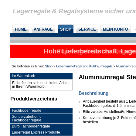
Lagerregale & Regalsysteme sicher un
HOME
ANFRAGE
SHOP
SERVICE
MEIN KONTO
Hohe Lieferbereitschaft, Lage
Sie befinden sich hier:
Shop
>
Lebensmittelregal und Kühlraumregale
>
Aluminiumreg
Aluminiumregal Ste
Ihr Warenkorb
Es befinden sich noch keine Artikel
in Ihrem Warenkorb.
Beschreibung
Produktverzeichnis
Anbaueinheit besteht aus 1 Leit
Fachböden gelocht, 1,5 mm sta
Fachbodenregale
Bitte zwecks Aufstellmaße Hinw
Sonderzubehör für
Kreuzverstrebung je 3. Feld erhöh
Fachbodenregale
bestellen.
Büro Fachbodenregale
Lagerregal Express Produkte