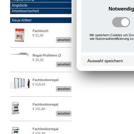
Angebote
Notwendig
Arbeitssicherheit
Neue Artikel
Fachbuch
Wir speichern Cookies um Gru
€ 51,00
„Regalprüfung nach DIN
wie Nutzerauthentifizierung zu
ansehen
EN 15635“
Regal-Prüflehre (2
€ 24,20
Auswahl speichern
Stück)
ansehen
Fachbodenregal
€ 519,83
Stecksystem MultiPlus
ansehen
2,25 Meter breit
Fachbodenregal
€ 231,80
Stecksystem MultiPlus
ansehen
Fachbodenregal
€ 216,49