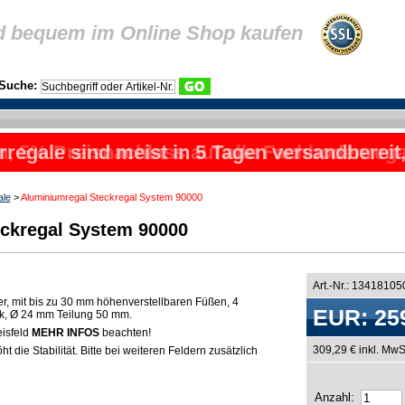
d bequem im Online Shop kaufen
Suche:
rregale sind meist in 5 Tagen versandbereit
ale
>
Aluminiumregal Steckregal System 90000
ckregal System 90000
Art.-Nr.: 1341810
er, mit bis zu 30 mm höhenverstellbaren Füßen, 4
EUR: 25
rk, Ø 24 mm Teilung 50 mm.
eisfeld
MEHR INFOS
beachten!
309,29 € inkl. MwS
t die Stabilität. Bitte bei weiteren Feldern zusätzlich
Anzahl: