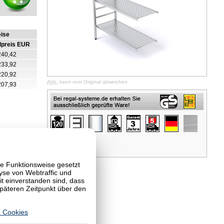
eise
lpreis EUR
240,42
233,92
220,92
Abb.
kann vom Original abweichen
207,93
te Funktionsweise gesetzt
yse von Webtraffic und
 einverstanden sind, dass
späteren Zeitpunkt über den
 Cookies