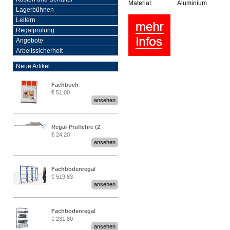
Material:
Aluminium
Lagerbühnen
Leitern
Regalprüfung
Angebote
Arbeitssicherheit
Neue Artikel
Fachbuch
€ 51,00
„Regalprüfung nach DIN
ansehen
EN 15635“
Regal-Prüflehre (2
€ 24,20
Stück)
ansehen
Fachbodenregal
€ 519,83
Stecksystem MultiPlus
ansehen
2,25 Meter breit
Fachbodenregal
€ 231,80
Stecksystem MultiPlus
ansehen