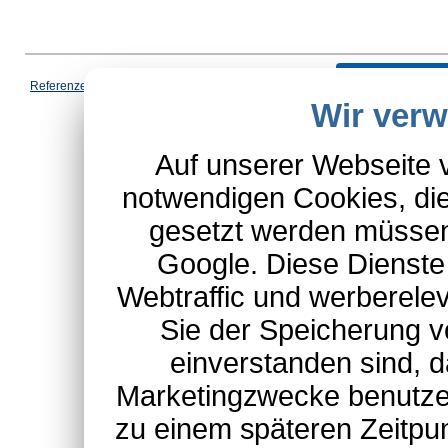
Vertrag wi
Referenzen
|
AGB
|
Datenschutz
|
Impressum
|
Cookies
|
Wir ver
*Schulte-Hauptkatalog, ausgen
Auf unserer Webseite 
notwendigen Cookies, die
gesetzt werden müssen
Google. Diese Dienste
Webtraffic und werberel
Sie der Speicherung v
einverstanden sind, d
Marketingzwecke benutzen
zu einem späteren Zeitpu