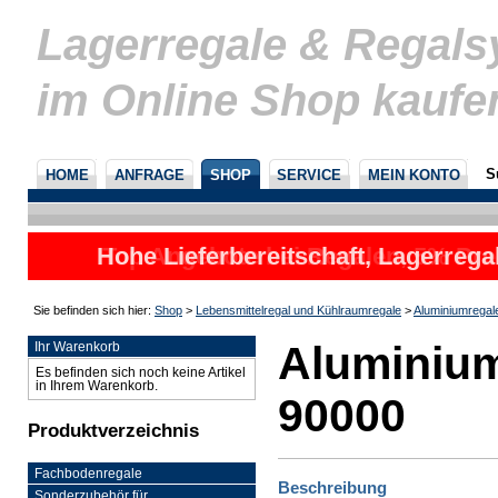
Lagerregale & Regal
im Online Shop kaufe
S
HOME
ANFRAGE
SHOP
SERVICE
MEIN KONTO
Hohe Lieferbereitschaft, Lagerrega
nicht
Sie befinden sich hier:
Shop
>
Lebensmittelregal und Kühlraumregale
>
Aluminiumregal
Aluminium
Ihr Warenkorb
Es befinden sich noch keine Artikel
in Ihrem Warenkorb.
90000
Produktverzeichnis
Fachbodenregale
Beschreibung
Sonderzubehör für