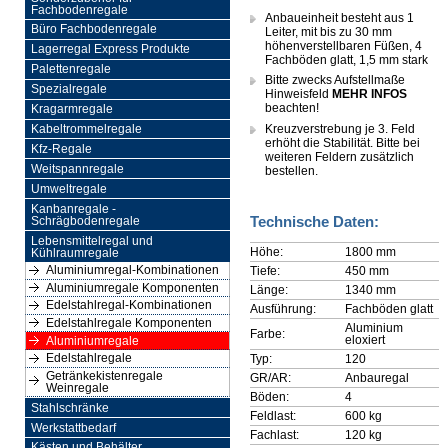
Fachbodenregale
Anbaueinheit besteht aus 1
Büro Fachbodenregale
Leiter, mit bis zu 30 mm
höhenverstellbaren Füßen, 4
Lagerregal Express Produkte
Fachböden glatt, 1,5 mm stark
Palettenregale
Bitte zwecks Aufstellmaße
Spezialregale
Hinweisfeld
MEHR INFOS
beachten!
Kragarmregale
Kreuzverstrebung je 3. Feld
Kabeltrommelregale
erhöht die Stabilität. Bitte bei
Kfz-Regale
weiteren Feldern zusätzlich
Weitspannregale
bestellen.
Umweltregale
Kanbanregale -
Technische Daten:
Schrägbodenregale
Lebensmittelregal und
Höhe:
1800 mm
Kühlraumregale
Aluminiumregal-Kombinationen
Tiefe:
450 mm
Aluminiumregale Komponenten
Länge:
1340 mm
Edelstahlregal-Kombinationen
Ausführung:
Fachböden glatt
Edelstahlregale Komponenten
Aluminium
Farbe:
eloxiert
Aluminiumregale
Edelstahlregale
Typ:
120
Getränkekistenregale
GR/AR:
Anbauregal
Weinregale
Böden:
4
Stahlschränke
Feldlast:
600 kg
Werkstattbedarf
Fachlast:
120 kg
Kästen und Behälter