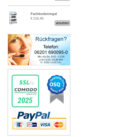
Fachbodenregal
€ 216,49
Stecksystem MultiPlus
ansehen