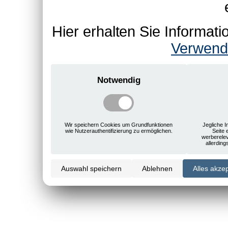
Hier erhalten Sie Informa
Verwend
Notwendig
Wir speichern Cookies um Grundfunktionen
Jegliche I
wie Nutzerauthentifizierung zu ermöglichen.
Seite 
werberele
allerdin
Auswahl speichern
Ablehnen
Alles akze