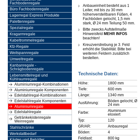
Fachbodenregale
Anbaueinheit besteht aus 1
Büro Fachbodenregale
Leiter, mit bis zu 30 mm
höhenverstellbaren Füßen, 4
Lagerregal Express Produkte
Fachböden gelocht, 1,5 mm
Palettenregale
stark, Ø 24 mm Teilung 50 mm.
Spezialregale
Bitte zwecks Aufstellmaße
Hinweisfeld
MEHR INFOS
Kragarmregale
beachten!
Kabeltrommelregale
Kreuzverstrebung je 3. Feld
Kfz-Regale
erhöht die Stabilität. Bitte bei
Weitspannregale
weiteren Feldern zusätzlich
bestellen.
Umweltregale
Kanbanregale -
Schrägbodenregale
Technische Daten:
Lebensmittelregal und
Kühlraumregale
Höhe:
1800 mm
Aluminiumregal-Kombinationen
Tiefe:
600 mm
Aluminiumregale Komponenten
Länge:
1340 mm
Edelstahlregal-Kombinationen
Böden gelocht, Ø
Edelstahlregale Komponenten
Ausführung:
24 mm
Aluminiumregale
Aluminium
Edelstahlregale
Farbe:
eloxiert
Getränkekistenregale
Typ:
120
Weinregale
GR/AR:
Anbauregal
Stahlschränke
Böden:
4
Werkstattbedarf
Feldlast:
800 kg
Kästen und Behälter