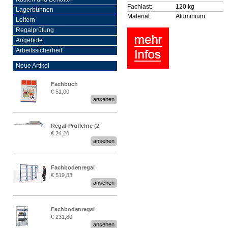
Fachlast:
120 kg
Lagerbühnen
Material:
Aluminium
Leitern
Regalprüfung
Angebote
Arbeitssicherheit
Neue Artikel
Fachbuch
€ 51,00
„Regalprüfung nach DIN
ansehen
EN 15635“
Regal-Prüflehre (2
€ 24,20
Stück)
ansehen
Fachbodenregal
€ 519,83
Stecksystem MultiPlus
ansehen
2,25 Meter breit
Fachbodenregal
€ 231,80
Stecksystem MultiPlus
ansehen