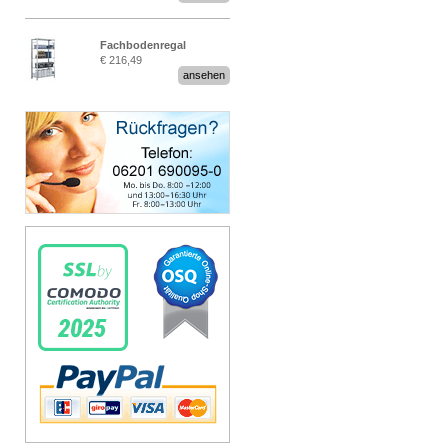
Fachbodenregal
€ 216,49
Stecksystem MultiPlus
ansehen