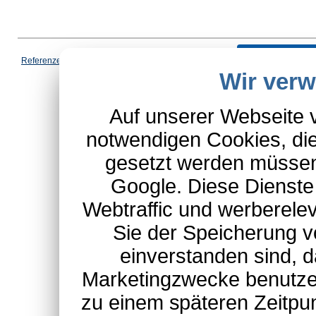
Vertrag wi
Referenzen
|
AGB
|
Datenschutz
|
Impressum
|
Cookies
|
Wir ver
*Schulte-Hauptkatalog, ausgen
Auf unserer Webseite 
notwendigen Cookies, die
gesetzt werden müssen
Google. Diese Dienste
Webtraffic und werberel
Sie der Speicherung v
einverstanden sind, d
Marketingzwecke benutzen
zu einem späteren Zeitpu