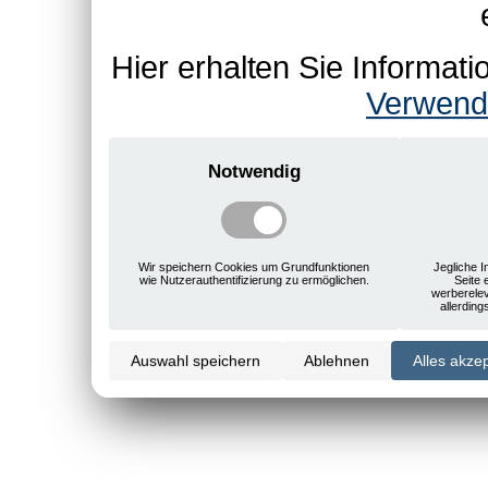
Hier erhalten Sie Informa
Verwend
Notwendig
Wir speichern Cookies um Grundfunktionen
Jegliche I
wie Nutzerauthentifizierung zu ermöglichen.
Seite 
werberele
allerdin
Auswahl speichern
Ablehnen
Alles akze