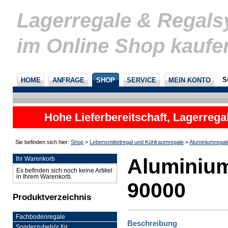
Lagerregale & Regal
im Online Shop kaufe
S
HOME
ANFRAGE
SHOP
SERVICE
MEIN KONTO
Hohe Lieferbereitschaft, Lagerrega
nicht
Sie befinden sich hier:
Shop
>
Lebensmittelregal und Kühlraumregale
>
Aluminiumregal
Aluminium
Ihr Warenkorb
Es befinden sich noch keine Artikel
in Ihrem Warenkorb.
90000
Produktverzeichnis
Fachbodenregale
Beschreibung
Sonderzubehör für