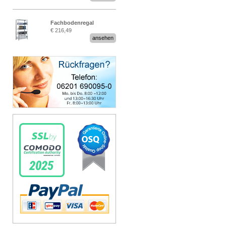
Fachbodenregal
€ 216,49
Stecksystem MultiPlus
ansehen