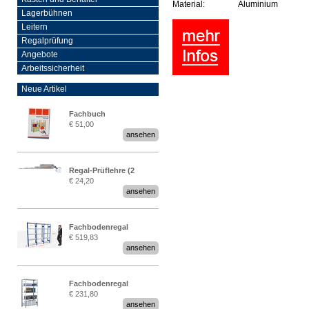
Material:
Aluminium
Lagerbühnen
Leitern
Regalprüfung
Angebote
Arbeitssicherheit
Neue Artikel
Fachbuch
€ 51,00
„Regalprüfung nach DIN
ansehen
EN 15635“
Regal-Prüflehre (2
€ 24,20
Stück)
ansehen
Fachbodenregal
€ 519,83
Stecksystem MultiPlus
ansehen
2,25 Meter breit
Fachbodenregal
€ 231,80
Stecksystem MultiPlus
ansehen