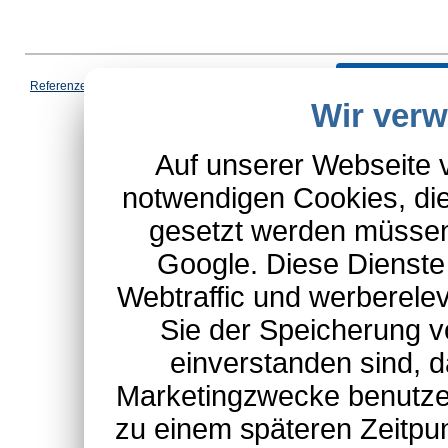
Vertrag wi
Referenzen
|
AGB
|
Datenschutz
|
Impressum
|
Cookies
|
Wir ver
*Schulte-Hauptkatalog, ausgen
Auf unserer Webseite 
notwendigen Cookies, die
gesetzt werden müssen
Google. Diese Dienste
Webtraffic und werberel
Sie der Speicherung v
einverstanden sind, d
Marketingzwecke benutzen
zu einem späteren Zeitpu