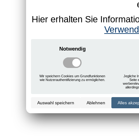
Hier erhalten Sie Informa
Verwend
Notwendig
Wir speichern Cookies um Grundfunktionen
Jegliche I
wie Nutzerauthentifizierung zu ermöglichen.
Seite 
werberele
allerdin
Auswahl speichern
Ablehnen
Alles akze