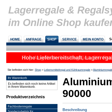
Lagerregale & Regal
im Online Shop kaufe
S
HOME
ANFRAGE
SHOP
SERVICE
MEIN KONTO
Hohe Lieferbereitschaft, Lagerrega
Top Angebote bei Regalen, 5% Prei
nicht
u
Sie befinden sich hier:
Shop
>
Lebensmittelregal und Kühlraumregale
>
Aluminiumregal
Aluminium
Ihr Warenkorb
Es befinden sich noch keine Artikel
in Ihrem Warenkorb.
90000
Produktverzeichnis
Fachbodenregale
Beschreibung
Sonderzubehör für