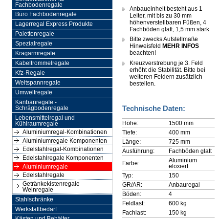
Fachbodenregale
Anbaueinheit besteht aus 1
Büro Fachbodenregale
Leiter, mit bis zu 30 mm
höhenverstellbaren Füßen, 4
Lagerregal Express Produkte
Fachböden glatt, 1,5 mm stark
Palettenregale
Bitte zwecks Aufstellmaße
Spezialregale
Hinweisfeld
MEHR INFOS
beachten!
Kragarmregale
Kreuzverstrebung je 3. Feld
Kabeltrommelregale
erhöht die Stabilität. Bitte bei
Kfz-Regale
weiteren Feldern zusätzlich
Weitspannregale
bestellen.
Umweltregale
Kanbanregale -
Technische Daten:
Schrägbodenregale
Lebensmittelregal und
Höhe:
1500 mm
Kühlraumregale
Aluminiumregal-Kombinationen
Tiefe:
400 mm
Aluminiumregale Komponenten
Länge:
725 mm
Edelstahlregal-Kombinationen
Ausführung:
Fachböden glatt
Edelstahlregale Komponenten
Aluminium
Farbe:
eloxiert
Aluminiumregale
Edelstahlregale
Typ:
150
Getränkekistenregale
GR/AR:
Anbauregal
Weinregale
Böden:
4
Stahlschränke
Feldlast:
600 kg
Werkstattbedarf
Fachlast:
150 kg
Kästen und Behälter