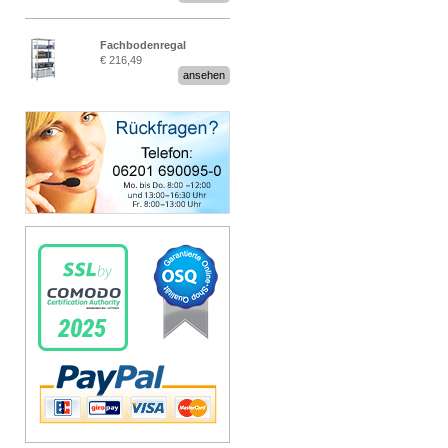
Fachbodenregal
€ 216,49
Stecksystem MultiPlus
ansehen