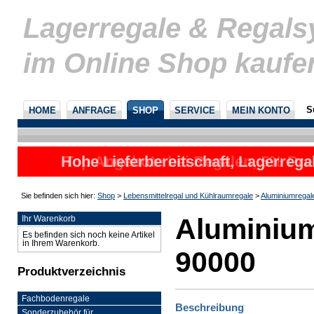
Lagerregale & Regal
im Online Shop kaufe
S
HOME
ANFRAGE
SHOP
SERVICE
MEIN KONTO
Hohe Lieferbereitschaft, Lagerrega
Top Angebote bei Regalen, 5% Prei
nicht
u
Sie befinden sich hier:
Shop
>
Lebensmittelregal und Kühlraumregale
>
Aluminiumregal
Aluminium
Ihr Warenkorb
Es befinden sich noch keine Artikel
in Ihrem Warenkorb.
90000
Produktverzeichnis
Fachbodenregale
Beschreibung
Sonderzubehör für