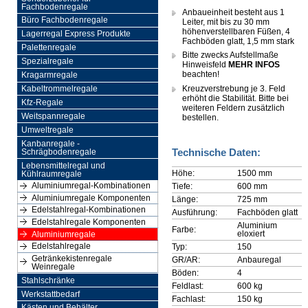
Fachbodenregale
Anbaueinheit besteht aus 1
Büro Fachbodenregale
Leiter, mit bis zu 30 mm
höhenverstellbaren Füßen, 4
Lagerregal Express Produkte
Fachböden glatt, 1,5 mm stark
Palettenregale
Bitte zwecks Aufstellmaße
Spezialregale
Hinweisfeld
MEHR INFOS
beachten!
Kragarmregale
Kreuzverstrebung je 3. Feld
Kabeltrommelregale
erhöht die Stabilität. Bitte bei
Kfz-Regale
weiteren Feldern zusätzlich
Weitspannregale
bestellen.
Umweltregale
Kanbanregale -
Technische Daten:
Schrägbodenregale
Lebensmittelregal und
Höhe:
1500 mm
Kühlraumregale
Aluminiumregal-Kombinationen
Tiefe:
600 mm
Aluminiumregale Komponenten
Länge:
725 mm
Edelstahlregal-Kombinationen
Ausführung:
Fachböden glatt
Edelstahlregale Komponenten
Aluminium
Farbe:
eloxiert
Aluminiumregale
Edelstahlregale
Typ:
150
Getränkekistenregale
GR/AR:
Anbauregal
Weinregale
Böden:
4
Stahlschränke
Feldlast:
600 kg
Werkstattbedarf
Fachlast:
150 kg
Kästen und Behälter