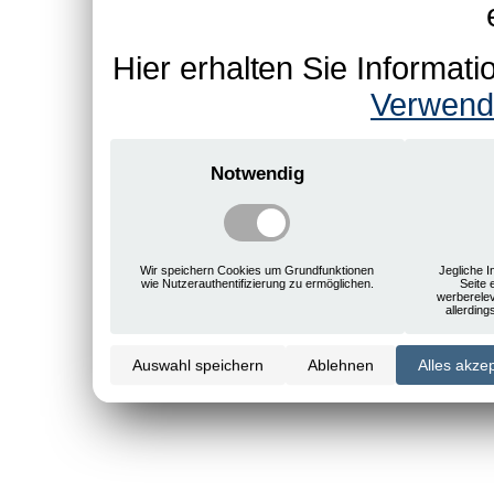
Hier erhalten Sie Informa
Verwend
Notwendig
Wir speichern Cookies um Grundfunktionen
Jegliche I
wie Nutzerauthentifizierung zu ermöglichen.
Seite 
werberele
allerdin
Auswahl speichern
Ablehnen
Alles akze