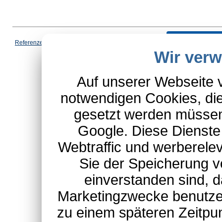
Vertrag wi
Referenzen
|
AGB
|
Datenschutz
|
Impressum
|
Cookies
|
Wir ver
*Schulte-Hauptkatalog, ausgen
Auf unserer Webseite 
notwendigen Cookies, die
gesetzt werden müssen
Google. Diese Dienste
Webtraffic und werberel
Sie der Speicherung v
einverstanden sind, d
Marketingzwecke benutzen
zu einem späteren Zeitpu