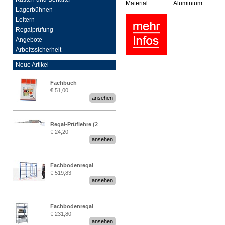
Material:
Aluminium
Lagerbühnen
Leitern
Regalprüfung
Angebote
Arbeitssicherheit
Neue Artikel
Fachbuch
€ 51,00
„Regalprüfung nach DIN
ansehen
EN 15635“
Regal-Prüflehre (2
€ 24,20
Stück)
ansehen
Fachbodenregal
€ 519,83
Stecksystem MultiPlus
ansehen
2,25 Meter breit
Fachbodenregal
€ 231,80
Stecksystem MultiPlus
ansehen