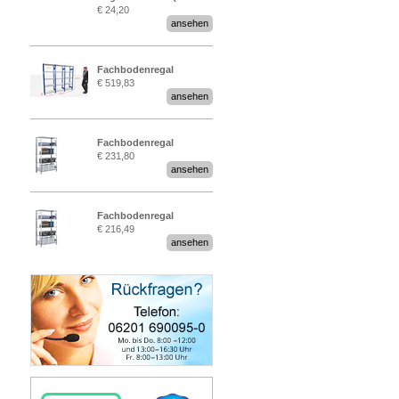
€ 24,20
Stück)
ansehen
Fachbodenregal
€ 519,83
Stecksystem MultiPlus
ansehen
2,25 Meter breit
Fachbodenregal
€ 231,80
Stecksystem MultiPlus
ansehen
Fachbodenregal
€ 216,49
Stecksystem MultiPlus
ansehen