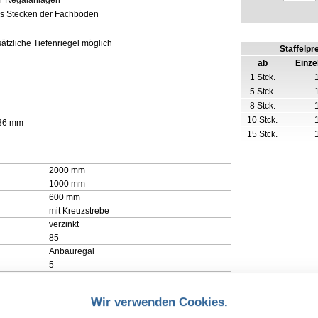
er Regalanlagen
es Stecken der Fachböden
ätzliche Tiefenriegel möglich
Staffelpr
ab
Einze
1 Stck.
5 Stck.
8 Stck.
10 Stck.
 36 mm
15 Stck.
2000 mm
1000 mm
600 mm
mit Kreuzstrebe
verzinkt
85
Anbauregal
5
1300 kg
85 kg
Wir verwenden Cookies.