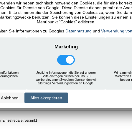
wenden wir neben technisch notwendigen Cookies, die für eine korrek
ookies für Dienste von Google. Diese Dienste dienen primär der Anal
n. Bitte stimmen Sie der Speicherung von Cookies zu, wenn Sie damit
 Marketingzwecke benutzen. Sie können diese Einstellungen zu einem 
Menüpunkt "Cookies" editieren.
alten Sie Informationen zu Googles
Datennutzung
und
Verwendung von
 auch:
g
Marketing
atzboden, Zusatzboden mit 25 mm Kante, inkl. 4 Fachbodenträgern, Typ 85, 1000 x 
ndfunktionen
Jegliche Informationen die Sie auf unserer
Wir sammeln
 ermöglichen.
Seite eintragen bleiben bei uns. Zu
Webtraffics
werberelevanten Zwecken übersenden wir
besser 
ng einfach für Stecksystem, horizontal, verzinkt
allerdings Verbindungsdaten an Google.
Ablehnen
Alles akzeptieren
ng für Stecksystem, vertikale Ausführung, verzinkt
r Einzelregale, verzinkt