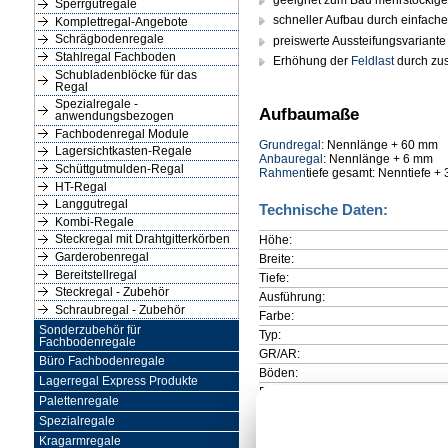
geeignet zum Bau mehrstöckig
Sperrgutregale
schneller Aufbau durch einfach
Komplettregal-Angebote
Schrägbodenregale
preiswerte Aussteifungsvariante
Stahlregal Fachboden
Erhöhung der
Feldlast
durch zus
Schubladenblöcke für das
Regal
Spezialregale -
Aufbaumaße
anwendungsbezogen
Fachbodenregal Module
Grundregal
: Nennlänge + 60 mm
Lagersichtkasten-Regale
Anbauregal
: Nennlänge + 6 mm
Schüttgutmulden-Regal
Rahmen
tiefe gesamt: Nenntiefe +
HT-Regal
Langgutregal
Technische Daten:
Kombi-Regale
Höhe:
Steckregal mit Drahtgitterkörben
Garderobenregal
Breite:
Bereitstellregal
Tiefe:
Steckregal - Zubehör
Ausführung:
Schraubregal - Zubehör
Farbe:
Sonderzubehör für
Typ:
Fachbodenregale
GR/AR:
Büro Fachbodenregale
Böden:
Lagerregal Express Produkte
Feldlast:
Palettenregale
Fachlast:
Spezialregale
Kragarmregale