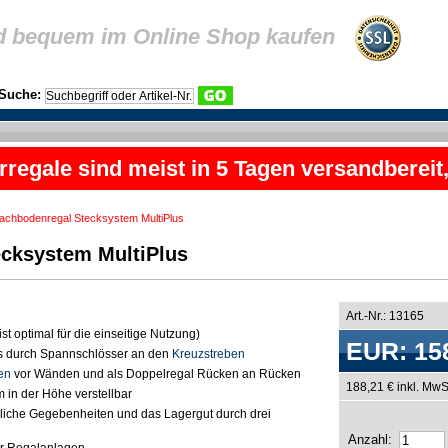
d bequem im Online Shop kaufen
Suche:
rregale sind meist in 5 Tagen versandbereit
achbodenregal Stecksystem MultiPlus
cksystem MultiPlus
Art.-Nr.: 13165
ist optimal für die einseitige Nutzung)
EUR: 15
ls durch Spannschlösser an den
Kreuzstreben
en
vor Wänden und als Doppelregal Rücken an Rücken
188,21 € inkl. MwS
in der Höhe verstellbar
liche Gegebenheiten und das Lagergut durch drei
Anzahl: