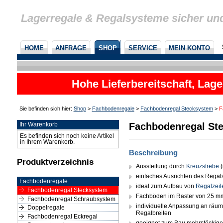
Lagerregale & Regalsysteme sicher un
HOME
ANFRAGE
SHOP
SERVICE
MEIN KONTO
Hohe Lieferbereitschaft, Lage
Sie befinden sich hier:
Shop
>
Fachbodenregale
>
Fachbodenregal Stecksystem
>
F
Fachbodenregal Ste
Ihr Warenkorb
Es befinden sich noch keine Artikel
in Ihrem Warenkorb.
Beschreibung
Produktverzeichnis
Aussteifung durch
Kreuzstrebe
(
einfaches Ausrichten des Rega
Fachbodenregale
ideal zum Aufbau von
Regalzeil
Fachbodenregal Stecksystem
Fachböden im Raster von 25 mm 
Fachbodenregal Schraubsystem
individuelle Anpassung an räum
Doppelregale
Regalbreiten
Fachbodenregal Eckregal