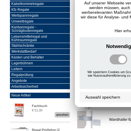
Auf unserer Webseite ver
Kabeltrommelregale
werden müssen, auch C
Kfz-Regale
werberelevanten Maßnahme
Weitspannregale
wir diese für Analyse- und
Umweltregale
Kanbanregale -
Hier erh
Schrägbodenregale
Zu diesem Artikel passt
Lebensmittelregal und
Kühlraumregale
Vorschaubild
Bezeichnun
Notwendig
Stahlschränke
Werkstattbedarf
Kästen und Behälter
MultiPlus Zus
Lagerbühnen
Leitern
Wir speichern Cookies um Gru
Regalprüfung
wie Nutzerauthentifizierung zu
Wandbefestigu
Angebote
Arbeitssicherheit
Neue Artikel
Auswahl speichern
Wandbefestigu
Fachbuch
€ 51,00
„Regalprüfung nach DIN
ansehen
EN 15635“
Wandhalter fü
Regal-Prüflehre (2