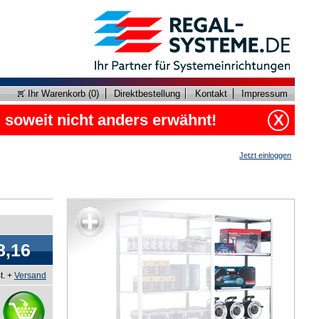
Ihr Warenkorb (
0
)
Direktbestellung
Kontakt
Impressum
, soweit nicht anders erwähnt!
X
Jetzt einloggen
8,16
t. +
Versand