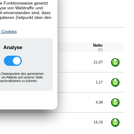
te Funktionsweise gesetzt
yse von Webtraffic und
 einverstanden sind, dass
späteren Zeitpunkt über den
 Cookies
Netto
Analyse
[€]
600 mm, verzinkt, Fachlast 85 kg
21,07
 Datenpunkte des generierten
, um Abläufe auf unserer Seite
nachvollziehen zu können.
1,17
4,38
15,70