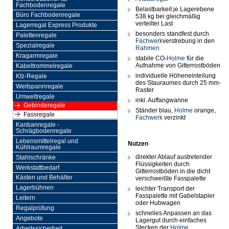
Fachbodenregale
Belastbarkeit je Lagerebene
Büro Fachbodenregale
538 kg bei gleichmäßig
verteilter Last
Lagerregal Express Produkte
besonders standfest durch
Palettenregale
Fachwerk
verstrebung in den
Spezialregale
Rahmen
Kragarmregale
stabile CO-
Holme
für die
Aufnahme von Gitterrostböden
Kabeltrommelregale
individuelle Höheneinteilung
Kfz-Regale
des Stauraumes durch 25 mm-
Weitspannregale
Raster
Umweltregale
inkl. Auffangwanne
Gebinderegale
Ständer blau,
Holme
orange,
Fassregale
Fachwerk
verzinkt
Kanbanregale -
Schrägbodenregale
Lebensmittelregal und
Nutzen
Kühlraumregale
direkter Ablauf austretender
Stahlschränke
Flüssigkeiten durch
Werkstattbedarf
Gitterrostböden in die dicht
Kästen und Behälter
verschweißte Fasspalette
Lagerbühnen
leichter Transport der
Fasspalette mit Gabelstapler
Leitern
oder Hubwagen
Regalprüfung
schnelles Anpassen an das
Angebote
Lagergut durch einfaches
Stecken der
Holme
Arbeitssicherheit