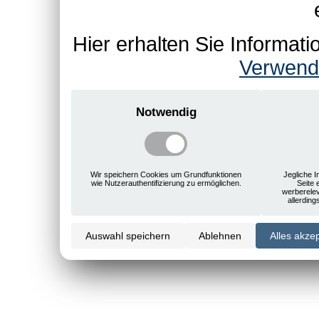
Hier erhalten Sie Informa
Verwend
Notwendig
Wir speichern Cookies um Grundfunktionen
Jegliche I
wie Nutzerauthentifizierung zu ermöglichen.
Seite 
werberele
allerdin
Auswahl speichern
Ablehnen
Alles akze