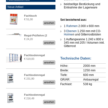
beidseitige Bestückung und
Neue Artikel
Entnahme der Lagerware
Fachbuch
€ 51,00
Set bestehend aus:
„Regalprüfung nach DIN
ansehen
EN 15635“
1
Rahmen
2.000 x 600 mm
3
Ebenen
1.250 mm mit CO-
Holme
n und Gitterrostböden
Regal-Prüflehre (2
1 Auffangwanne 1.240 x 800 x
€ 24,20
Stück)
345 mm mit 205 l Volumen inkl.
ansehen
Gitterrost
Fachbodenregal
Technische Daten:
€ 519,83
Stecksystem MultiPlus
ansehen
2,25 Meter breit
Höhe:
2000 mm
Breite:
1250 mm
Tiefe:
600 mm
Fachbodenregal
€ 231,80
GR/AR:
Anbauregal
Stecksystem MultiPlus
ansehen
Fachlast:
538 kg
Fachbodenregal
€ 216,49
Stecksystem MultiPlus
ansehen