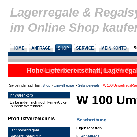
Lagerregale & Regal
im Online Shop kaufe
S
HOME
ANFRAGE
SHOP
SERVICE
MEIN KONTO
Hohe Lieferbereitschaft, Lagerrega
Top Angebote bei Regalen, 5% Prei
nicht
u
Sie befinden sich hier:
Shop
>
Umweltregale
>
Gebinderegale
>
W 100 Umweltregal-Se
W 100 Umw
Ihr Warenkorb
Es befinden sich noch keine Artikel
in Ihrem Warenkorb.
Produktverzeichnis
Beschreibung
Eigenschaften
Fachbodenregale
Anbauregal
Sonderzubehör für