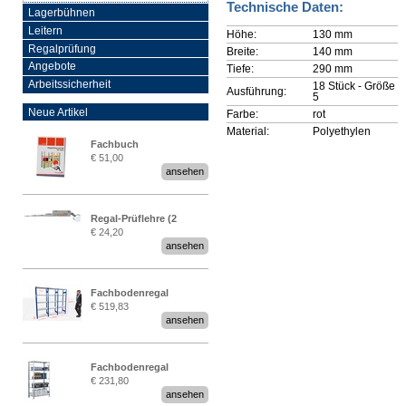
Technische Daten:
Lagerbühnen
Leitern
Höhe:
130 mm
Regalprüfung
Breite:
140 mm
Angebote
Tiefe:
290 mm
Arbeitssicherheit
18 Stück - Größe
Ausführung:
5
Neue Artikel
Farbe:
rot
Material:
Polyethylen
Fachbuch
€ 51,00
„Regalprüfung nach DIN
ansehen
EN 15635“
Regal-Prüflehre (2
€ 24,20
Stück)
ansehen
Fachbodenregal
€ 519,83
Stecksystem MultiPlus
ansehen
2,25 Meter breit
Fachbodenregal
€ 231,80
Stecksystem MultiPlus
ansehen