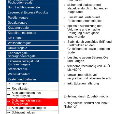
Fachbodenregale
sicher und platzsparend
Büro Fachbodenregale
stapelbar durch umlaufenden
Stapelrand
Lagerregal Express Produkte
Einsatz auf Förder- und
Palettenregale
Röllchenbahnen möglich
Spezialregale
optimale Ausnutzung des
Kragarmregale
Volumens und einfache
Reinigung durch glatte
Kabeltrommelregale
Innenwände
Kfz-Regale
Stabil durch verstärkte Griff- und
Weitspannregale
Stoßmulden an den
Umweltregale
Grifföffnungen sowie gerippten
Boden
Kanbanregale -
Schrägbodenregale
beständig gegen Säuren, Öle
und Laugen
Lebensmittelregal und
Kühlraumregale
temperaturbeständig von -40 ˚C
Stahlschränke
bis +80 ˚C
Werkstattbedarf
umweltfreundlich, voll
recycelbar und lebensmittelecht
Kästen und Behälter
inkl. Etikettenhalterung
Eurokästen
Regalkästen
Sichtlagerkästen aus
Polypropylen
Einteilung durch Zubehör möglich
Sichtlagerkästen aus
Auflagedeckel schützt den Inhalt
Polyethylen
(Zubehör)
Sichtlagerkästen-Regale
Schüttgutmulden