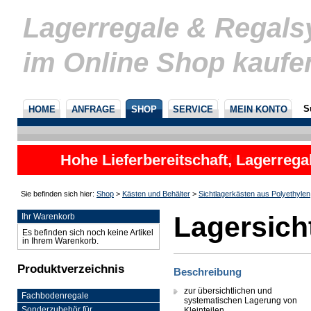
Lagerregale & Regal
im Online Shop kaufe
S
HOME
ANFRAGE
SHOP
SERVICE
MEIN KONTO
Hohe Lieferbereitschaft, Lagerrega
nicht
Sie befinden sich hier:
Shop
>
Kästen und Behälter
>
Sichtlagerkästen aus Polyethylen
Lagersich
Ihr Warenkorb
Es befinden sich noch keine Artikel
in Ihrem Warenkorb.
Produktverzeichnis
Beschreibung
zur übersichtlichen und
Fachbodenregale
systematischen Lagerung von
Sonderzubehör für
Kleinteilen