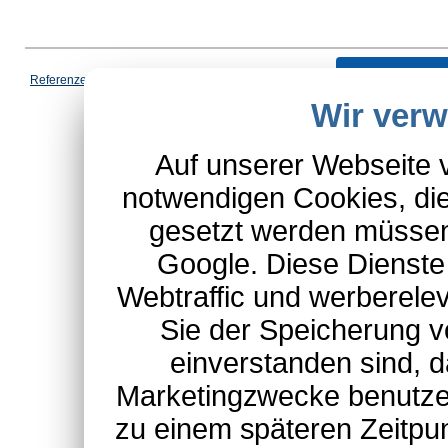
Vertrag wi
Referenzen
|
AGB
|
Datenschutz
|
Impressum
|
Cookies
|
Wir ver
*Schulte-Hauptkatalog, ausgen
Auf unserer Webseite 
notwendigen Cookies, die
gesetzt werden müssen
Google. Diese Dienste
Webtraffic und werberel
Sie der Speicherung v
einverstanden sind, d
Marketingzwecke benutzen
zu einem späteren Zeitpu