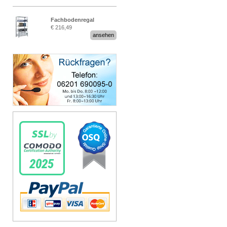
Fachbodenregal
€ 216,49
Stecksystem MultiPlus
ansehen