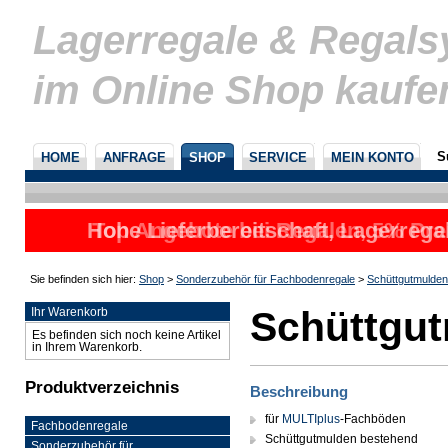
Lagerregale & Regal
im Online Shop kaufe
S
HOME
ANFRAGE
SHOP
SERVICE
MEIN KONTO
Hohe Lieferbereitschaft, Lagerrega
Top Angebote bei Regalen, 5% Prei
nicht
u
Sie befinden sich hier:
Shop
>
Sonderzubehör für Fachbodenregale
>
Schüttgutmulden
Schüttgu
Ihr Warenkorb
Es befinden sich noch keine Artikel
in Ihrem Warenkorb.
Produktverzeichnis
Beschreibung
für
MULTIplus
-Fachböden
Fachbodenregale
Schüttgutmulden bestehend
Sonderzubehör für