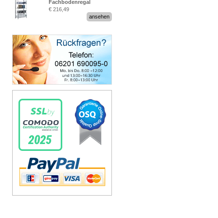
Fachbodenregal
€ 216,49
Stecksystem MultiPlus
ansehen