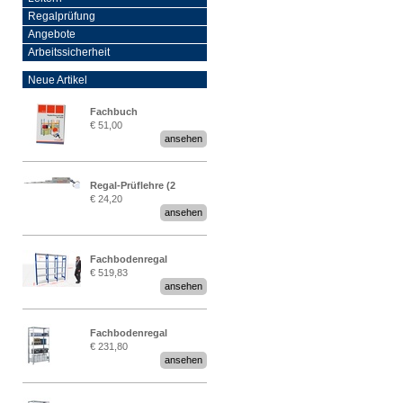
Regalprüfung
Angebote
Arbeitssicherheit
Neue Artikel
Fachbuch
€ 51,00
„Regalprüfung nach DIN
ansehen
EN 15635“
Regal-Prüflehre (2
€ 24,20
Stück)
ansehen
Fachbodenregal
€ 519,83
Stecksystem MultiPlus
ansehen
2,25 Meter breit
Fachbodenregal
€ 231,80
Stecksystem MultiPlus
ansehen