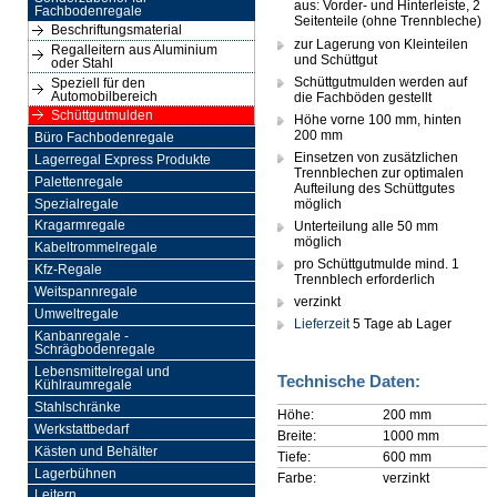
aus: Vorder- und Hinterleiste, 2
Fachbodenregale
Seitenteile (ohne Trennbleche)
Beschriftungsmaterial
zur Lagerung von Kleinteilen
Regalleitern aus Aluminium
und Schüttgut
oder Stahl
Schüttgutmulden werden auf
Speziell für den
Automobilbereich
die Fachböden gestellt
Schüttgutmulden
Höhe vorne 100 mm, hinten
200 mm
Büro Fachbodenregale
Einsetzen von zusätzlichen
Lagerregal Express Produkte
Trennblechen zur optimalen
Palettenregale
Aufteilung des Schüttgutes
möglich
Spezialregale
Unterteilung alle 50 mm
Kragarmregale
möglich
Kabeltrommelregale
pro Schüttgutmulde mind. 1
Kfz-Regale
Trennblech erforderlich
Weitspannregale
verzinkt
Umweltregale
Lieferzeit
5 Tage ab Lager
Kanbanregale -
Schrägbodenregale
Lebensmittelregal und
Technische Daten:
Kühlraumregale
Stahlschränke
Höhe:
200 mm
Werkstattbedarf
Breite:
1000 mm
Kästen und Behälter
Tiefe:
600 mm
Lagerbühnen
Farbe:
verzinkt
Leitern