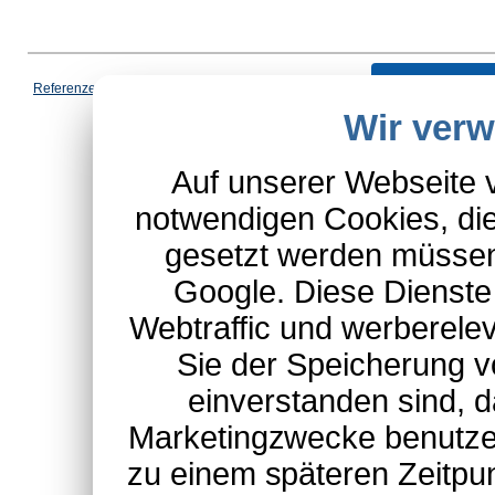
Vertrag wi
Referenzen
|
AGB
|
Datenschutz
|
Impressum
|
Cookies
|
Wir ver
*Schulte-Hauptkatalog, ausgen
Auf unserer Webseite 
notwendigen Cookies, die
gesetzt werden müssen
Google. Diese Dienste
Webtraffic und werberel
Sie der Speicherung v
einverstanden sind, d
Marketingzwecke benutzen
zu einem späteren Zeitpu