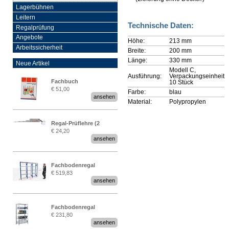
Lagerbühnen
Leitern
Technische Daten:
Regalprüfung
Angebote
Höhe:
213 mm
Arbeitssicherheit
Breite:
200 mm
Länge:
330 mm
Neue Artikel
Modell C,
Ausführung:
Verpackungseinheit
Fachbuch
10 Stück
€ 51,00
Farbe:
blau
„Regalprüfung nach DIN
ansehen
Material:
Polypropylen
EN 15635“
Regal-Prüflehre (2
€ 24,20
Stück)
ansehen
Fachbodenregal
€ 519,83
Stecksystem MultiPlus
ansehen
2,25 Meter breit
Fachbodenregal
€ 231,80
Stecksystem MultiPlus
ansehen