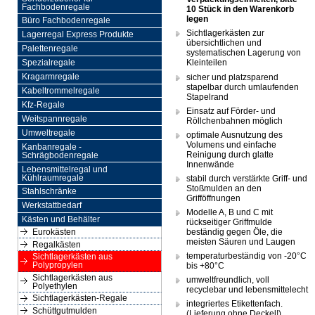
Fachbodenregale
10 Stück in den Warenkorb
legen
Büro Fachbodenregale
Sichtlagerkästen zur
Lagerregal Express Produkte
übersichtlichen und
Palettenregale
systematischen Lagerung von
Kleinteilen
Spezialregale
sicher und platzsparend
Kragarmregale
stapelbar durch umlaufenden
Kabeltrommelregale
Stapelrand
Kfz-Regale
Einsatz auf Förder- und
Weitspannregale
Röllchenbahnen möglich
Umweltregale
optimale Ausnutzung des
Volumens und einfache
Kanbanregale -
Reinigung durch glatte
Schrägbodenregale
Innenwände
Lebensmittelregal und
Kühlraumregale
stabil durch verstärkte Griff- und
Stoßmulden an den
Stahlschränke
Grifföffnungen
Werkstattbedarf
Modelle A, B und C mit
Kästen und Behälter
rückseitiger Griffmulde
beständig gegen Öle, die
Eurokästen
meisten Säuren und Laugen
Regalkästen
temperaturbeständig von -20°C
Sichtlagerkästen aus
bis +80°C
Polypropylen
Sichtlagerkästen aus
umweltfreundlich, voll
Polyethylen
recyclebar und lebensmittelecht
Sichtlagerkästen-Regale
integriertes Etikettenfach.
Schüttgutmulden
(Lieferung ohne Deckel!)