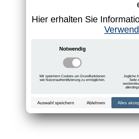
Hier erhalten Sie Informa
Verwend
Notwendig
Wir speichern Cookies um Grundfunktionen
Jegliche I
wie Nutzerauthentifizierung zu ermöglichen.
Seite 
werberele
allerdin
Auswahl speichern
Ablehnen
Alles akze