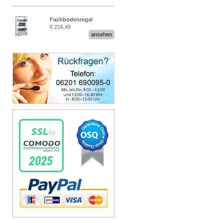
Fachbodenregal
€ 216,49
Stecksystem MultiPlus
ansehen