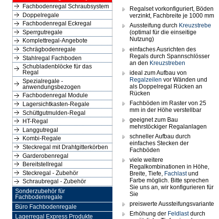
Fachbodenregal Schraubsystem
Regalset vorkonfiguriert, Böden
Doppelregale
verzinkt, Fachbreite je 1000 mm
Fachbodenregal Eckregal
Aussteifung durch
Kreuzstrebe
(optimal für die einseitige
Sperrgutregale
Nutzung)
Komplettregal-Angebote
einfaches Ausrichten des
Schrägbodenregale
Regals durch Spannschlösser
Stahlregal Fachboden
an den
Kreuzstreben
Schubladenblöcke für das
ideal zum Aufbau von
Regal
Regalzeilen
vor Wänden und
Spezialregale -
als Doppelregal Rücken an
anwendungsbezogen
Rücken
Fachbodenregal Module
Fachböden im Raster von 25
Lagersichtkasten-Regale
mm in der Höhe verstellbar
Schüttgutmulden-Regal
geeignet zum Bau
HT-Regal
mehrstöckiger Regalanlagen
Langgutregal
schneller Aufbau durch
Kombi-Regale
einfaches Stecken der
Steckregal mit Drahtgitterkörben
Fachböden
Garderobenregal
viele weitere
Bereitstellregal
Regalkombinationen in Höhe,
Steckregal - Zubehör
Breite, Tiefe,
Fachlast
und
Farbe möglich. Bitte sprechen
Schraubregal - Zubehör
Sie uns an, wir konfigurieren für
Sonderzubehör für
Sie
Fachbodenregale
preiswerte Aussteifungsvariante
Büro Fachbodenregale
Erhöhung der
Feldlast
durch
Lagerregal Express Produkte