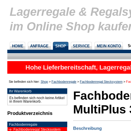
Lagerregale & Regal
im Online Shop kaufe
S
HOME
ANFRAGE
SHOP
SERVICE
MEIN KONTO
Hohe Lieferbereitschaft, Lagerrega
nicht
Sie befinden sich hier:
Shop
>
Fachbodenregale
>
Fachbodenregal Stecksystem
>
Fac
Fachbode
Ihr Warenkorb
Es befinden sich noch keine Artikel
in Ihrem Warenkorb.
MultiPlus 
Produktverzeichnis
Fachbodenregale
Beschreibung
Fachbodenregal Stecksystem