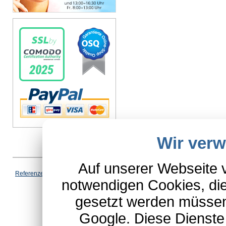
Wir ver
Auf unserer Webseite 
Vertrag wi
Referenzen
|
AGB
|
Datenschutz
|
Impressum
|
Cookies
|
notwendigen Cookies, die
*Schulte-Hauptkatalog, ausgen
gesetzt werden müssen
Google. Diese Dienste