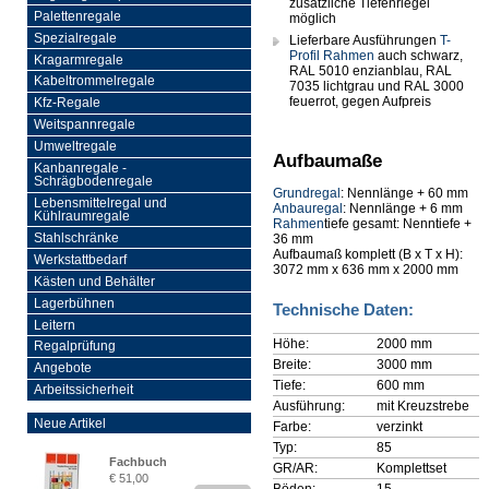
zusätzliche Tiefenriegel
Palettenregale
möglich
Spezialregale
Lieferbare Ausführungen
T-
Profil
Rahmen
auch schwarz,
Kragarmregale
RAL 5010 enzianblau, RAL
Kabeltrommelregale
7035 lichtgrau und RAL 3000
feuerrot, gegen Aufpreis
Kfz-Regale
Weitspannregale
Umweltregale
Aufbaumaße
Kanbanregale -
Schrägbodenregale
Grundregal
: Nennlänge + 60 mm
Lebensmittelregal und
Anbauregal
: Nennlänge + 6 mm
Kühlraumregale
Rahmen
tiefe gesamt: Nenntiefe +
Stahlschränke
36 mm
Aufbaumaß komplett (B x T x H):
Werkstattbedarf
3072 mm x 636 mm x 2000 mm
Kästen und Behälter
Lagerbühnen
Technische Daten:
Leitern
Höhe:
2000 mm
Regalprüfung
Breite:
3000 mm
Angebote
Tiefe:
600 mm
Arbeitssicherheit
Ausführung:
mit Kreuzstrebe
Neue Artikel
Farbe:
verzinkt
Typ:
85
Fachbuch
GR/AR:
Komplettset
€ 51,00
„Regalprüfung nach DIN
Böden:
15