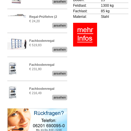
ansehen
EN 15635“
Feldlast:
1300 kg
Fachlast:
85 kg
Material:
Stahl
Regal-Prüflehre (2
€ 24,20
Stück)
ansehen
Fachbodenregal
€ 519,83
Stecksystem MultiPlus
ansehen
2,25 Meter breit
Fachbodenregal
€ 231,80
Stecksystem MultiPlus
ansehen
Fachbodenregal
€ 216,49
Stecksystem MultiPlus
ansehen