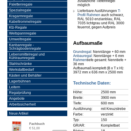
zusätzliche Tiefenriegel
Palettenregale
möglich
Spezialregale
Lieferbare Ausführungen
T-
Profil
Rahmen
auch schwarz,
Kragarmregale
RAL 5010 enzianblau, RAL
Kabeltrommelregale
7035 lichtgrau und RAL 3000
feuerrot, gegen Aufpreis
Kfz-Regale
Weitspannregale
Umweltregale
Aufbaumaße
Kanbanregale -
Schrägbodenregale
Grundregal
: Nennlänge + 60 mm
Lebensmittelregal und
Anbauregal
: Nennlänge + 6 mm
Kühlraumregale
Rahmen
tiefe gesamt: Nenntiefe +
Stahlschränke
36 mm
Aufbaumaß komplett (B x T x H):
Werkstattbedarf
3972 mm x 636 mm x 2500 mm
Kästen und Behälter
Lagerbühnen
Technische Daten:
Leitern
Höhe:
2500 mm
Regalprüfung
Breite:
3900 mm
Angebote
Tiefe:
600 mm
Arbeitssicherheit
Ausführung:
mit Kreuzstrebe
Neue Artikel
Farbe:
verzinkt
Typ:
150
Fachbuch
GR/AR:
Komplettset
€ 51,00
„Regalprüfung nach DIN
Böden:
18