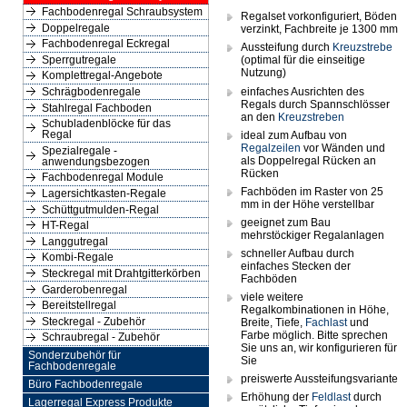
Fachbodenregal Schraubsystem
Regalset vorkonfiguriert, Böden
Doppelregale
verzinkt, Fachbreite je 1300 mm
Fachbodenregal Eckregal
Aussteifung durch
Kreuzstrebe
(optimal für die einseitige
Sperrgutregale
Nutzung)
Komplettregal-Angebote
einfaches Ausrichten des
Schrägbodenregale
Regals durch Spannschlösser
Stahlregal Fachboden
an den
Kreuzstreben
Schubladenblöcke für das
ideal zum Aufbau von
Regal
Regalzeilen
vor Wänden und
Spezialregale -
als Doppelregal Rücken an
anwendungsbezogen
Rücken
Fachbodenregal Module
Fachböden im Raster von 25
Lagersichtkasten-Regale
mm in der Höhe verstellbar
Schüttgutmulden-Regal
geeignet zum Bau
HT-Regal
mehrstöckiger Regalanlagen
Langgutregal
schneller Aufbau durch
Kombi-Regale
einfaches Stecken der
Steckregal mit Drahtgitterkörben
Fachböden
Garderobenregal
viele weitere
Bereitstellregal
Regalkombinationen in Höhe,
Steckregal - Zubehör
Breite, Tiefe,
Fachlast
und
Farbe möglich. Bitte sprechen
Schraubregal - Zubehör
Sie uns an, wir konfigurieren für
Sonderzubehör für
Sie
Fachbodenregale
preiswerte Aussteifungsvariante
Büro Fachbodenregale
Erhöhung der
Feldlast
durch
Lagerregal Express Produkte