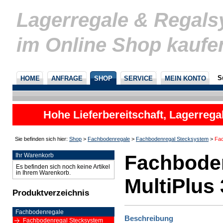
Lagerregale & Regal
im Online Shop kaufe
S
HOME
ANFRAGE
SHOP
SERVICE
MEIN KONTO
Hohe Lieferbereitschaft, Lagerrega
nicht
Sie befinden sich hier:
Shop
>
Fachbodenregale
>
Fachbodenregal Stecksystem
>
Fac
Fachbode
Ihr Warenkorb
Es befinden sich noch keine Artikel
in Ihrem Warenkorb.
MultiPlus 
Produktverzeichnis
Fachbodenregale
Beschreibung
Fachbodenregal Stecksystem