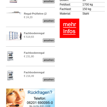
ansehen
EN 15635“
Feldlast:
1700 kg
Fachlast:
150 kg
Material:
Stahl
Regal-Prüflehre (2
€ 24,20
Stück)
ansehen
Fachbodenregal
€ 519,83
Stecksystem MultiPlus
ansehen
2,25 Meter breit
Fachbodenregal
€ 231,80
Stecksystem MultiPlus
ansehen
Fachbodenregal
€ 216,49
Stecksystem MultiPlus
ansehen