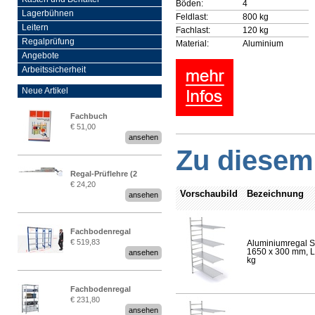
Böden:
4
Lagerbühnen
Feldlast:
800 kg
Leitern
Fachlast:
120 kg
Regalprüfung
Material:
Aluminium
Angebote
Arbeitssicherheit
Neue Artikel
Fachbuch
€ 51,00
„Regalprüfung nach DIN
ansehen
EN 15635“
Zu diesem 
Regal-Prüflehre (2
€ 24,20
Stück)
Vorschaubild
Bezeichnung
ansehen
Fachbodenregal
€ 519,83
Aluminiumregal S
Stecksystem MultiPlus
1650 x 300 mm, Lä
ansehen
2,25 Meter breit
kg
Fachbodenregal
€ 231,80
Stecksystem MultiPlus
ansehen