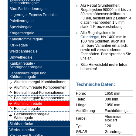
Fachbodenregale
Alu Regal Grundeinheit,
Büro Fachbodenregale
Regalsystem 90000, mit bis zu
30 mm höhenverstellbaren
Lagerregal Express Produkte
Füßen, besteht aus 2 Leitern, 4
Palettenregale
glatten Fachböden 1,5 mm
stark, 1 Kreuzverstrebung
Spezialregale
Alle Regalsysteme im
Kragarmregale
Grundregal
, bis 1400 mm in
Kabeltrommelregale
100 mm Schritten, auch als
Kfz-Regale
fahrbare Varianten erhältlich,
sowie mit verschiedenen
Weitspannregale
Fachböden. Bitte sprechen Sie
Umweltregale
uns an.
Kanbanregale -
Bitte Hinweisfeld
mehr Infos
Schrägbodenregale
beachten!
Lebensmittelregal und
Kühlraumregale
Aluminiumregal-Kombinationen
Technische Daten:
Aluminiumregale Komponenten
Edelstahlregal-Kombinationen
Höhe:
1650 mm
Edelstahlregale Komponenten
Tiefe:
300 mm
Aluminiumregale
Länge:
1050 mm
Edelstahlregale
Ausführung:
Fachböden glatt
Getränkekistenregale
Aluminium
Weinregale
Farbe:
eloxiert
Stahlschränke
Typ:
120
Werkstattbedarf
GR/AR:
Grundregal
Kästen und Behälter