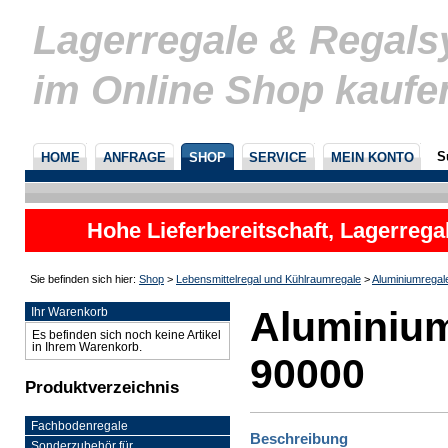
Lagerregale & Regal
im Online Shop kaufe
S
HOME
ANFRAGE
SHOP
SERVICE
MEIN KONTO
Hohe Lieferbereitschaft, Lagerrega
nicht
Sie befinden sich hier:
Shop
>
Lebensmittelregal und Kühlraumregale
>
Aluminiumregal
Aluminium
Ihr Warenkorb
Es befinden sich noch keine Artikel
in Ihrem Warenkorb.
90000
Produktverzeichnis
Fachbodenregale
Beschreibung
Sonderzubehör für