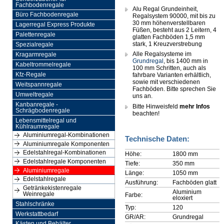
Fachbodenregale
Alu Regal Grundeinheit,
Büro Fachbodenregale
Regalsystem 90000, mit bis zu
30 mm höhenverstellbaren
Lagerregal Express Produkte
Füßen, besteht aus 2 Leitern, 4
Palettenregale
glatten Fachböden 1,5 mm
stark, 1 Kreuzverstrebung
Spezialregale
Alle Regalsysteme im
Kragarmregale
Grundregal
, bis 1400 mm in
Kabeltrommelregale
100 mm Schritten, auch als
Kfz-Regale
fahrbare Varianten erhältlich,
sowie mit verschiedenen
Weitspannregale
Fachböden. Bitte sprechen Sie
Umweltregale
uns an.
Kanbanregale -
Bitte Hinweisfeld
mehr Infos
Schrägbodenregale
beachten!
Lebensmittelregal und
Kühlraumregale
Aluminiumregal-Kombinationen
Technische Daten:
Aluminiumregale Komponenten
Edelstahlregal-Kombinationen
Höhe:
1800 mm
Edelstahlregale Komponenten
Tiefe:
350 mm
Aluminiumregale
Länge:
1050 mm
Edelstahlregale
Ausführung:
Fachböden glatt
Getränkekistenregale
Aluminium
Weinregale
Farbe:
eloxiert
Stahlschränke
Typ:
120
Werkstattbedarf
GR/AR:
Grundregal
Kästen und Behälter