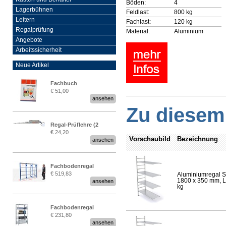
Böden:
4
Lagerbühnen
Feldlast:
800 kg
Leitern
Fachlast:
120 kg
Regalprüfung
Material:
Aluminium
Angebote
Arbeitssicherheit
Neue Artikel
Fachbuch
€ 51,00
„Regalprüfung nach DIN
ansehen
EN 15635“
Zu diesem 
Regal-Prüflehre (2
€ 24,20
Stück)
Vorschaubild
Bezeichnung
ansehen
Fachbodenregal
€ 519,83
Aluminiumregal S
Stecksystem MultiPlus
1800 x 350 mm, Lä
ansehen
2,25 Meter breit
kg
Fachbodenregal
€ 231,80
Stecksystem MultiPlus
ansehen