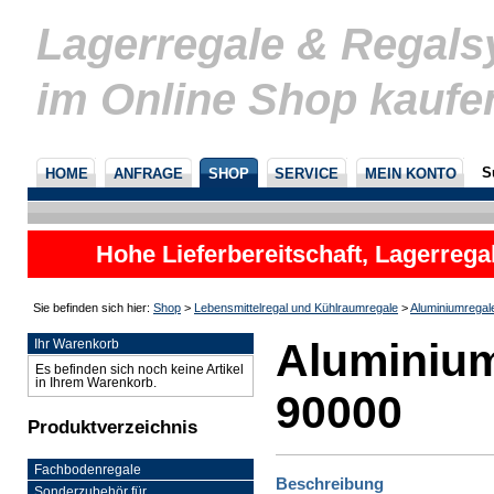
Lagerregale & Regal
im Online Shop kaufe
S
HOME
ANFRAGE
SHOP
SERVICE
MEIN KONTO
Hohe Lieferbereitschaft, Lagerrega
nicht
Sie befinden sich hier:
Shop
>
Lebensmittelregal und Kühlraumregale
>
Aluminiumregal
Aluminium
Ihr Warenkorb
Es befinden sich noch keine Artikel
in Ihrem Warenkorb.
90000
Produktverzeichnis
Fachbodenregale
Beschreibung
Sonderzubehör für