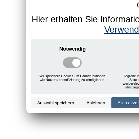
Hier erhalten Sie Informa
Verwend
Notwendig
Wir speichern Cookies um Grundfunktionen
Jegliche I
wie Nutzerauthentifizierung zu ermöglichen.
Seite 
werberele
allerdin
Auswahl speichern
Ablehnen
Alles akze