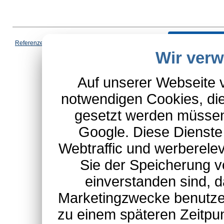
Vertrag wi
Referenzen
|
AGB
|
Datenschutz
|
Impressum
|
Cookies
|
Wir ver
*Schulte-Hauptkatalog, ausgen
Auf unserer Webseite 
notwendigen Cookies, die
gesetzt werden müssen
Google. Diese Dienste
Webtraffic und werberel
Sie der Speicherung v
einverstanden sind, d
Marketingzwecke benutzen
zu einem späteren Zeitpu