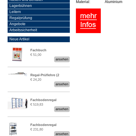
Material:
Aluminium
Lagerbühnen
Leitern
Regalprüfung
Angebote
Arbeitssicherheit
Neue Artikel
Fachbuch
€ 51,00
„Regalprüfung nach DIN
ansehen
EN 15635“
Regal-Prüflehre (2
€ 24,20
Stück)
ansehen
Fachbodenregal
€ 519,83
Stecksystem MultiPlus
ansehen
2,25 Meter breit
Fachbodenregal
€ 231,80
Stecksystem MultiPlus
ansehen