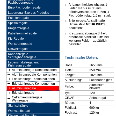
Fachbodenregale
Anbaueinheit besteht aus 1
Büro Fachbodenregale
Leiter, mit bis zu 30 mm
höhenverstellbaren Füßen, 4
Lagerregal Express Produkte
Fachböden glatt, 1,5 mm stark
Palettenregale
Bitte zwecks Aufstellmaße
Spezialregale
Hinweisfeld
MEHR INFOS
beachten!
Kragarmregale
Kreuzverstrebung je 3. Feld
Kabeltrommelregale
erhöht die Stabilität. Bitte bei
Kfz-Regale
weiteren Feldern zusätzlich
Weitspannregale
bestellen.
Umweltregale
Kanbanregale -
Technische Daten:
Schrägbodenregale
Lebensmittelregal und
Höhe:
1650 mm
Kühlraumregale
Aluminiumregal-Kombinationen
Tiefe:
350 mm
Aluminiumregale Komponenten
Länge:
1025 mm
Edelstahlregal-Kombinationen
Ausführung:
Fachböden glatt
Edelstahlregale Komponenten
Aluminium
Farbe:
eloxiert
Aluminiumregale
Edelstahlregale
Typ:
120
Getränkekistenregale
GR/AR:
Anbauregal
Weinregale
Böden:
4
Stahlschränke
Feldlast:
600 kg
Werkstattbedarf
Fachlast:
120 kg
Kästen und Behälter