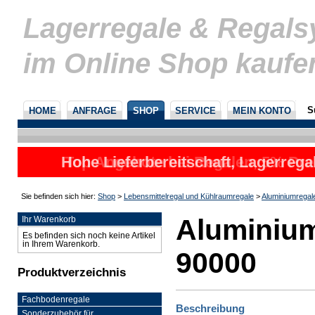
Lagerregale & Regal
im Online Shop kaufe
S
HOME
ANFRAGE
SHOP
SERVICE
MEIN KONTO
Hohe Lieferbereitschaft, Lagerrega
Top Angebote bei Regalen, 5% Prei
nicht
u
Sie befinden sich hier:
Shop
>
Lebensmittelregal und Kühlraumregale
>
Aluminiumregal
Aluminium
Ihr Warenkorb
Es befinden sich noch keine Artikel
in Ihrem Warenkorb.
90000
Produktverzeichnis
Fachbodenregale
Beschreibung
Sonderzubehör für