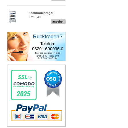
Fachbodenregal
€ 216,49
Stecksystem MultiPlus
ansehen