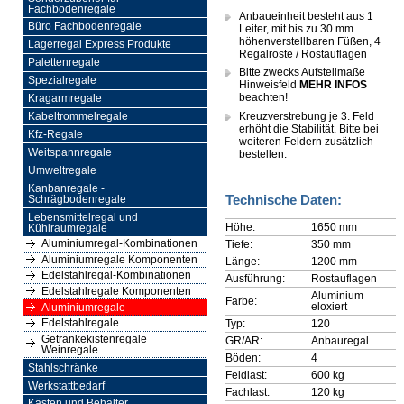
Fachbodenregale
Anbaueinheit besteht aus 1
Büro Fachbodenregale
Leiter, mit bis zu 30 mm
höhenverstellbaren Füßen, 4
Lagerregal Express Produkte
Regalroste / Rostauflagen
Palettenregale
Bitte zwecks Aufstellmaße
Spezialregale
Hinweisfeld
MEHR INFOS
beachten!
Kragarmregale
Kreuzverstrebung je 3. Feld
Kabeltrommelregale
erhöht die Stabilität. Bitte bei
Kfz-Regale
weiteren Feldern zusätzlich
Weitspannregale
bestellen.
Umweltregale
Kanbanregale -
Technische Daten:
Schrägbodenregale
Lebensmittelregal und
Höhe:
1650 mm
Kühlraumregale
Aluminiumregal-Kombinationen
Tiefe:
350 mm
Aluminiumregale Komponenten
Länge:
1200 mm
Edelstahlregal-Kombinationen
Ausführung:
Rostauflagen
Edelstahlregale Komponenten
Aluminium
Farbe:
eloxiert
Aluminiumregale
Edelstahlregale
Typ:
120
Getränkekistenregale
GR/AR:
Anbauregal
Weinregale
Böden:
4
Stahlschränke
Feldlast:
600 kg
Werkstattbedarf
Fachlast:
120 kg
Kästen und Behälter