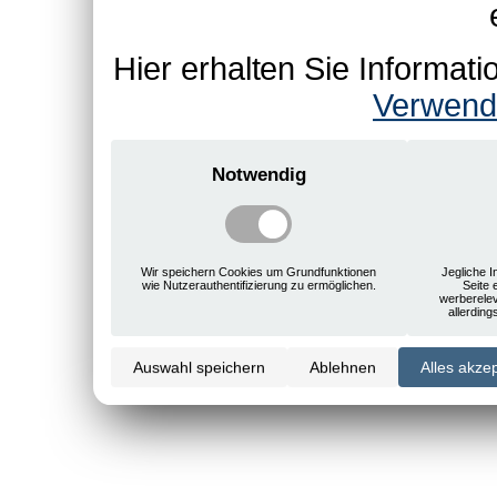
Hier erhalten Sie Informa
Verwend
Notwendig
Wir speichern Cookies um Grundfunktionen
Jegliche I
wie Nutzerauthentifizierung zu ermöglichen.
Seite 
werberele
allerdin
Auswahl speichern
Ablehnen
Alles akze