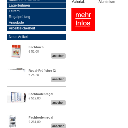
Material:
Aluminium
Lagerbühnen
Leitern
Regalprüfung
Angebote
Arbeitssicherheit
Neue Artikel
Fachbuch
€ 51,00
„Regalprüfung nach DIN
ansehen
EN 15635“
Regal-Prüflehre (2
€ 24,20
Stück)
ansehen
Fachbodenregal
€ 519,83
Stecksystem MultiPlus
ansehen
2,25 Meter breit
Fachbodenregal
€ 231,80
Stecksystem MultiPlus
ansehen