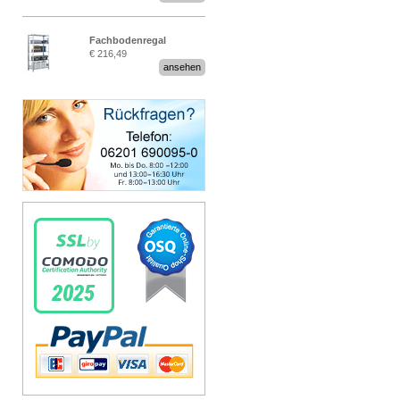
Fachbodenregal
€ 216,49
Stecksystem MultiPlus
ansehen