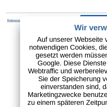
Vertrag wi
Referenzen
|
AGB
|
Datenschutz
|
Impressum
|
Cookies
|
Wir ver
*Schulte-Hauptkatalog, ausgen
Auf unserer Webseite 
notwendigen Cookies, die
gesetzt werden müssen
Google. Diese Dienste
Webtraffic und werberel
Sie der Speicherung v
einverstanden sind, d
Marketingzwecke benutzen
zu einem späteren Zeitpu