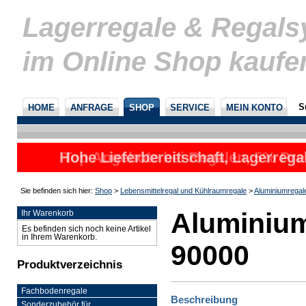
Lagerregale & Regal
im Online Shop kaufe
S
HOME
ANFRAGE
SHOP
SERVICE
MEIN KONTO
Hohe Lieferbereitschaft, Lagerrega
Top Angebote bei Regalen, 5% Prei
nicht
u
Sie befinden sich hier:
Shop
>
Lebensmittelregal und Kühlraumregale
>
Aluminiumregal
Aluminium
Ihr Warenkorb
Es befinden sich noch keine Artikel
in Ihrem Warenkorb.
90000
Produktverzeichnis
Fachbodenregale
Beschreibung
Sonderzubehör für