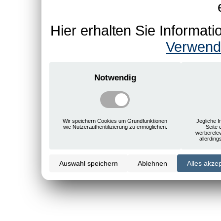
Hier erhalten Sie Informa
Verwend
Notwendig
Wir speichern Cookies um Grundfunktionen
Jegliche I
wie Nutzerauthentifizierung zu ermöglichen.
Seite 
werberele
allerdin
Auswahl speichern
Ablehnen
Alles akze