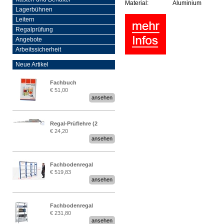
Material:
Aluminium
Lagerbühnen
Leitern
Regalprüfung
Angebote
Arbeitssicherheit
Neue Artikel
Fachbuch
€ 51,00
„Regalprüfung nach DIN
ansehen
EN 15635“
Regal-Prüflehre (2
€ 24,20
Stück)
ansehen
Fachbodenregal
€ 519,83
Stecksystem MultiPlus
ansehen
2,25 Meter breit
Fachbodenregal
€ 231,80
Stecksystem MultiPlus
ansehen