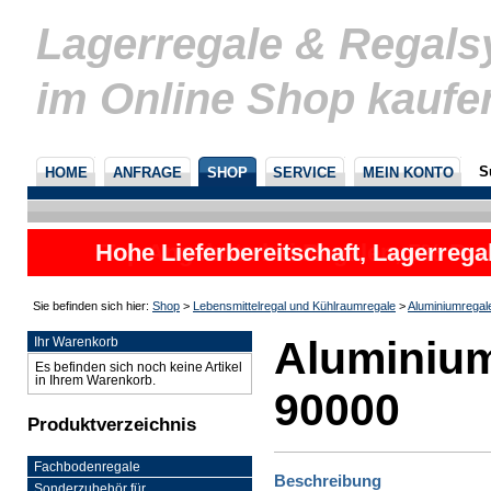
Lagerregale & Regal
im Online Shop kaufe
S
HOME
ANFRAGE
SHOP
SERVICE
MEIN KONTO
Hohe Lieferbereitschaft, Lagerrega
nicht
Sie befinden sich hier:
Shop
>
Lebensmittelregal und Kühlraumregale
>
Aluminiumregal
Aluminium
Ihr Warenkorb
Es befinden sich noch keine Artikel
in Ihrem Warenkorb.
90000
Produktverzeichnis
Fachbodenregale
Beschreibung
Sonderzubehör für