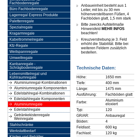
Fachbodenregale
Anbaueinheit besteht aus 1
Büro Fachbodenregale
Leiter, mit bis zu 30 mm
höhenverstellbaren Füßen, 4
Lagerregal Express Produkte
Fachböden glatt, 1,5 mm stark
Palettenregale
Bitte zwecks Aufstellmaße
Spezialregale
Hinweisfeld
MEHR INFOS
beachten!
Kragarmregale
Kreuzverstrebung je 3. Feld
Kabeltrommelregale
erhöht die Stabilität. Bitte bei
Kfz-Regale
weiteren Feldern zusätzlich
Weitspannregale
bestellen.
Umweltregale
Kanbanregale -
Technische Daten:
Schrägbodenregale
Lebensmittelregal und
Höhe:
1650 mm
Kühlraumregale
Aluminiumregal-Kombinationen
Tiefe:
400 mm
Aluminiumregale Komponenten
Länge:
1475 mm
Edelstahlregal-Kombinationen
Ausführung:
Fachböden glatt
Edelstahlregale Komponenten
Aluminium
Farbe:
eloxiert
Aluminiumregale
Edelstahlregale
Typ:
120
Getränkekistenregale
GR/AR:
Anbauregal
Weinregale
Böden:
4
Stahlschränke
Feldlast:
600 kg
Werkstattbedarf
Fachlast:
120 kg
Kästen und Behälter