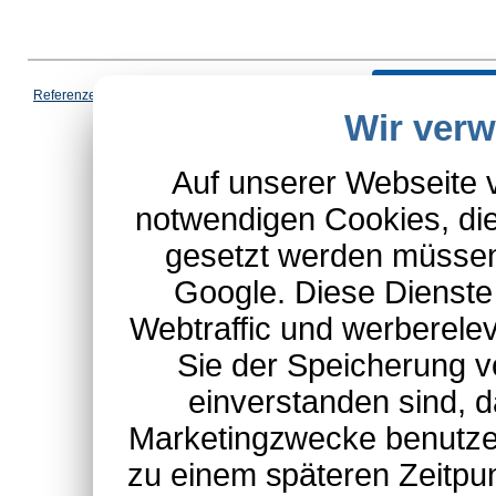
Vertrag wi
Referenzen
|
AGB
|
Datenschutz
|
Impressum
|
Cookies
|
Wir ver
*Schulte-Hauptkatalog, ausgen
Auf unserer Webseite 
notwendigen Cookies, die
gesetzt werden müssen
Google. Diese Dienste
Webtraffic und werberel
Sie der Speicherung v
einverstanden sind, d
Marketingzwecke benutzen
zu einem späteren Zeitpu