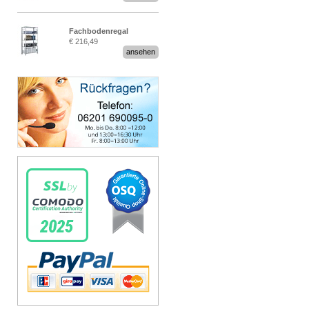
Fachbodenregal
€ 216,49
Stecksystem MultiPlus
ansehen