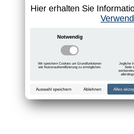
Hier erhalten Sie Informa
Verwend
Notwendig
Wir speichern Cookies um Grundfunktionen
Jegliche I
wie Nutzerauthentifizierung zu ermöglichen.
Seite 
werberele
allerdin
Auswahl speichern
Ablehnen
Alles akze