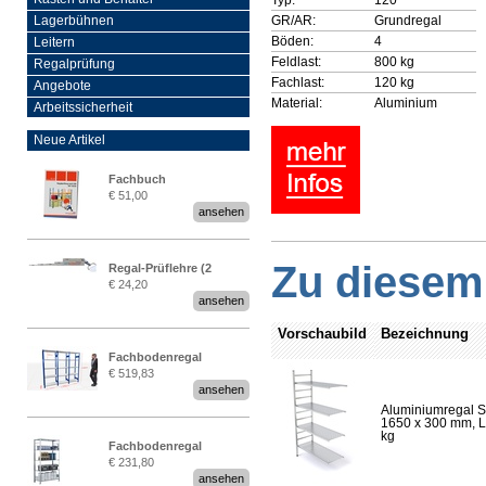
GR/AR:
Grundregal
Lagerbühnen
Böden:
4
Leitern
Feldlast:
800 kg
Regalprüfung
Fachlast:
120 kg
Angebote
Material:
Aluminium
Arbeitssicherheit
Neue Artikel
Fachbuch
€ 51,00
„Regalprüfung nach DIN
ansehen
EN 15635“
Zu diesem 
Regal-Prüflehre (2
€ 24,20
Stück)
ansehen
Vorschaubild
Bezeichnung
Fachbodenregal
€ 519,83
Stecksystem MultiPlus
ansehen
2,25 Meter breit
Aluminiumregal S
1650 x 300 mm, Lä
kg
Fachbodenregal
€ 231,80
Stecksystem MultiPlus
ansehen