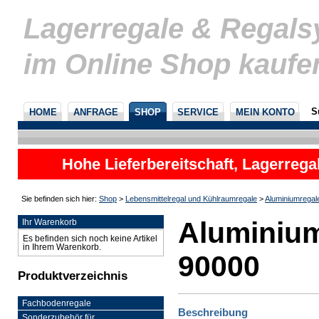
Lagerregale & Regal
im Online Shop kaufe
S
HOME
ANFRAGE
SHOP
SERVICE
MEIN KONTO
Hohe Lieferbereitschaft, Lagerrega
nicht
Sie befinden sich hier:
Shop
>
Lebensmittelregal und Kühlraumregale
>
Aluminiumregal
Aluminium
Ihr Warenkorb
Es befinden sich noch keine Artikel
in Ihrem Warenkorb.
90000
Produktverzeichnis
Fachbodenregale
Beschreibung
Sonderzubehör für