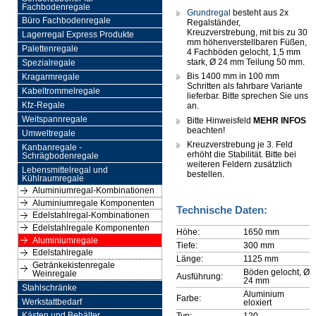
Fachbodenregale
Grundregal
besteht aus 2x
Büro Fachbodenregale
Regalständer,
Kreuzverstrebung, mit bis zu 30
Lagerregal Express Produkte
mm höhenverstellbaren Füßen,
Palettenregale
4 Fachböden gelocht, 1,5 mm
stark, Ø 24 mm Teilung 50 mm.
Spezialregale
Bis 1400 mm in 100 mm
Kragarmregale
Schritten als fahrbare Variante
Kabeltrommelregale
lieferbar. Bitte sprechen Sie uns
Kfz-Regale
an.
Weitspannregale
Bitte Hinweisfeld
MEHR INFOS
beachten!
Umweltregale
Kreuzverstrebung je 3. Feld
Kanbanregale -
erhöht die Stabilität. Bitte bei
Schrägbodenregale
weiteren Feldern zusätzlich
Lebensmittelregal und
bestellen.
Kühlraumregale
Aluminiumregal-Kombinationen
Aluminiumregale Komponenten
Technische Daten:
Edelstahlregal-Kombinationen
Edelstahlregale Komponenten
Höhe:
1650 mm
Aluminiumregale
Tiefe:
300 mm
Edelstahlregale
Länge:
1125 mm
Getränkekistenregale
Böden gelocht, Ø
Weinregale
Ausführung:
24 mm
Stahlschränke
Aluminium
Farbe:
Werkstattbedarf
eloxiert
Typ:
120
Kästen und Behälter