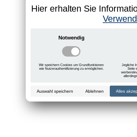
Hier erhalten Sie Informa
Verwend
Notwendig
Wir speichern Cookies um Grundfunktionen
Jegliche I
wie Nutzerauthentifizierung zu ermöglichen.
Seite 
werberele
allerdin
Auswahl speichern
Ablehnen
Alles akze