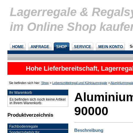
Lagerregale & Regal
im Online Shop kaufe
S
HOME
ANFRAGE
SHOP
SERVICE
MEIN KONTO
Hohe Lieferbereitschaft, Lagerrega
nicht
Sie befinden sich hier:
Shop
>
Lebensmittelregal und Kühlraumregale
>
Aluminiumregal
Aluminium
Ihr Warenkorb
Es befinden sich noch keine Artikel
in Ihrem Warenkorb.
90000
Produktverzeichnis
Fachbodenregale
Beschreibung
Sonderzubehör für