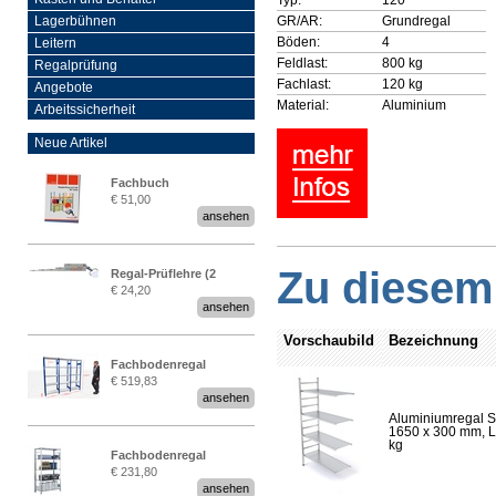
GR/AR:
Grundregal
Lagerbühnen
Böden:
4
Leitern
Feldlast:
800 kg
Regalprüfung
Fachlast:
120 kg
Angebote
Material:
Aluminium
Arbeitssicherheit
Neue Artikel
Fachbuch
€ 51,00
„Regalprüfung nach DIN
ansehen
EN 15635“
Zu diesem 
Regal-Prüflehre (2
€ 24,20
Stück)
ansehen
Vorschaubild
Bezeichnung
Fachbodenregal
€ 519,83
Stecksystem MultiPlus
ansehen
2,25 Meter breit
Aluminiumregal S
1650 x 300 mm, Lä
kg
Fachbodenregal
€ 231,80
Stecksystem MultiPlus
ansehen