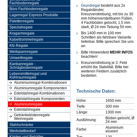
Fachbodenregale
Grundregal
besteht aus 2x
Büro Fachbodenregale
Regalständer,
Kreuzverstrebung, mit bis zu 30
Lagerregal Express Produkte
mm höhenverstellbaren Füßen,
Palettenregale
4 Fachböden gelocht, 1,5 mm
stark, Ø 24 mm Teilung 50 mm.
Spezialregale
Bis 1400 mm in 100 mm
Kragarmregale
Schritten als fahrbare Variante
Kabeltrommelregale
lieferbar. Bitte sprechen Sie uns
Kfz-Regale
an.
Weitspannregale
Bitte Hinweisfeld
MEHR INFOS
beachten!
Umweltregale
Kreuzverstrebung je 3. Feld
Kanbanregale -
erhöht die Stabilität. Bitte bei
Schrägbodenregale
weiteren Feldern zusätzlich
Lebensmittelregal und
bestellen.
Kühlraumregale
Aluminiumregal-Kombinationen
Aluminiumregale Komponenten
Technische Daten:
Edelstahlregal-Kombinationen
Edelstahlregale Komponenten
Höhe:
1650 mm
Aluminiumregale
Tiefe:
300 mm
Edelstahlregale
Länge:
1300 mm
Getränkekistenregale
Böden gelocht, Ø
Weinregale
Ausführung:
24 mm
Stahlschränke
Aluminium
Farbe:
Werkstattbedarf
eloxiert
Typ:
120
Kästen und Behälter