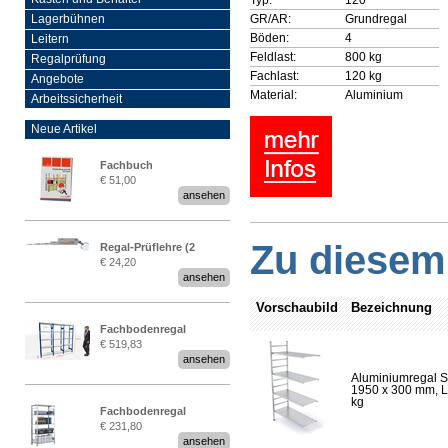
GR/AR:
Grundregal
Lagerbühnen
Böden:
4
Leitern
Feldlast:
800 kg
Regalprüfung
Fachlast:
120 kg
Angebote
Material:
Aluminium
Arbeitssicherheit
Neue Artikel
Fachbuch
€ 51,00
„Regalprüfung nach DIN
ansehen
EN 15635“
Zu diesem 
Regal-Prüflehre (2
€ 24,20
Stück)
ansehen
Vorschaubild
Bezeichnung
Fachbodenregal
€ 519,83
Stecksystem MultiPlus
ansehen
2,25 Meter breit
Aluminiumregal S
1950 x 300 mm, Lä
kg
Fachbodenregal
€ 231,80
Stecksystem MultiPlus
ansehen