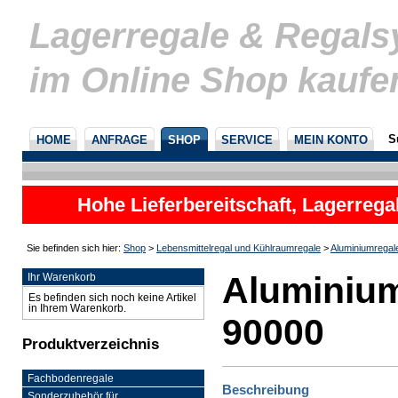
Lagerregale & Regal
im Online Shop kaufe
S
HOME
ANFRAGE
SHOP
SERVICE
MEIN KONTO
Hohe Lieferbereitschaft, Lagerrega
nicht
Sie befinden sich hier:
Shop
>
Lebensmittelregal und Kühlraumregale
>
Aluminiumregal
Aluminium
Ihr Warenkorb
Es befinden sich noch keine Artikel
in Ihrem Warenkorb.
90000
Produktverzeichnis
Fachbodenregale
Beschreibung
Sonderzubehör für