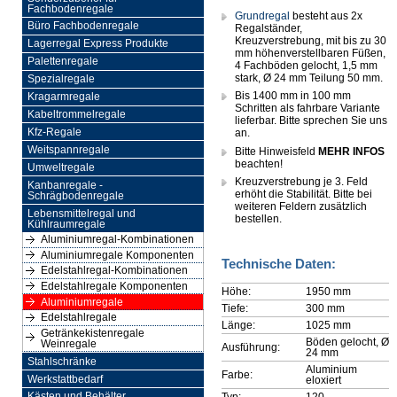
Fachbodenregale
Grundregal
besteht aus 2x
Büro Fachbodenregale
Regalständer,
Kreuzverstrebung, mit bis zu 30
Lagerregal Express Produkte
mm höhenverstellbaren Füßen,
Palettenregale
4 Fachböden gelocht, 1,5 mm
stark, Ø 24 mm Teilung 50 mm.
Spezialregale
Bis 1400 mm in 100 mm
Kragarmregale
Schritten als fahrbare Variante
Kabeltrommelregale
lieferbar. Bitte sprechen Sie uns
Kfz-Regale
an.
Weitspannregale
Bitte Hinweisfeld
MEHR INFOS
beachten!
Umweltregale
Kreuzverstrebung je 3. Feld
Kanbanregale -
erhöht die Stabilität. Bitte bei
Schrägbodenregale
weiteren Feldern zusätzlich
Lebensmittelregal und
bestellen.
Kühlraumregale
Aluminiumregal-Kombinationen
Aluminiumregale Komponenten
Technische Daten:
Edelstahlregal-Kombinationen
Edelstahlregale Komponenten
Höhe:
1950 mm
Aluminiumregale
Tiefe:
300 mm
Edelstahlregale
Länge:
1025 mm
Getränkekistenregale
Böden gelocht, Ø
Weinregale
Ausführung:
24 mm
Stahlschränke
Aluminium
Farbe:
Werkstattbedarf
eloxiert
Typ:
120
Kästen und Behälter