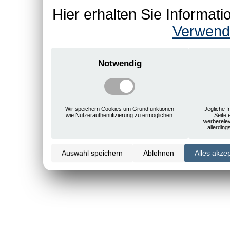
Hier erhalten Sie Informa
Verwend
Notwendig
Wir speichern Cookies um Grundfunktionen
Jegliche I
wie Nutzerauthentifizierung zu ermöglichen.
Seite 
werberele
allerdin
Auswahl speichern
Ablehnen
Alles akze