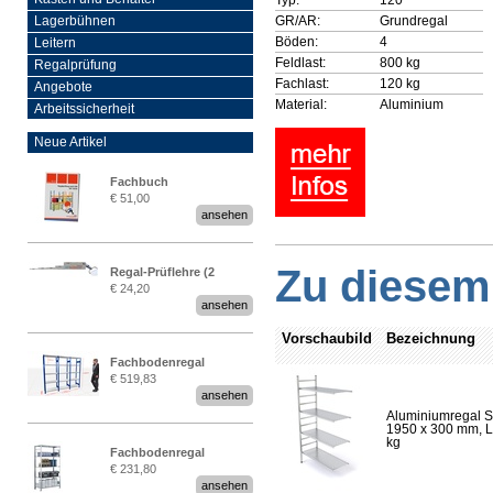
GR/AR:
Grundregal
Lagerbühnen
Böden:
4
Leitern
Feldlast:
800 kg
Regalprüfung
Fachlast:
120 kg
Angebote
Material:
Aluminium
Arbeitssicherheit
Neue Artikel
Fachbuch
€ 51,00
„Regalprüfung nach DIN
ansehen
EN 15635“
Zu diesem 
Regal-Prüflehre (2
€ 24,20
Stück)
ansehen
Vorschaubild
Bezeichnung
Fachbodenregal
€ 519,83
Stecksystem MultiPlus
ansehen
2,25 Meter breit
Aluminiumregal S
1950 x 300 mm, Lä
kg
Fachbodenregal
€ 231,80
Stecksystem MultiPlus
ansehen