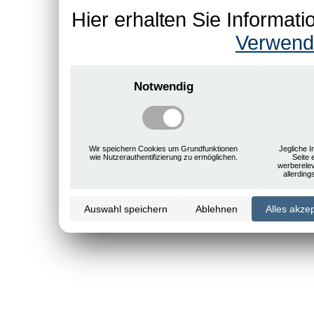
Hier erhalten Sie Informa
Verwend
Notwendig
Wir speichern Cookies um Grundfunktionen
Jegliche I
wie Nutzerauthentifizierung zu ermöglichen.
Seite 
werberele
allerdin
Auswahl speichern
Ablehnen
Alles akze