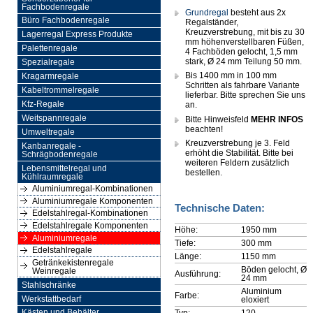
Fachbodenregale
Grundregal
besteht aus 2x
Büro Fachbodenregale
Regalständer,
Kreuzverstrebung, mit bis zu 30
Lagerregal Express Produkte
mm höhenverstellbaren Füßen,
Palettenregale
4 Fachböden gelocht, 1,5 mm
stark, Ø 24 mm Teilung 50 mm.
Spezialregale
Bis 1400 mm in 100 mm
Kragarmregale
Schritten als fahrbare Variante
Kabeltrommelregale
lieferbar. Bitte sprechen Sie uns
Kfz-Regale
an.
Weitspannregale
Bitte Hinweisfeld
MEHR INFOS
beachten!
Umweltregale
Kreuzverstrebung je 3. Feld
Kanbanregale -
erhöht die Stabilität. Bitte bei
Schrägbodenregale
weiteren Feldern zusätzlich
Lebensmittelregal und
bestellen.
Kühlraumregale
Aluminiumregal-Kombinationen
Aluminiumregale Komponenten
Technische Daten:
Edelstahlregal-Kombinationen
Edelstahlregale Komponenten
Höhe:
1950 mm
Aluminiumregale
Tiefe:
300 mm
Edelstahlregale
Länge:
1150 mm
Getränkekistenregale
Böden gelocht, Ø
Weinregale
Ausführung:
24 mm
Stahlschränke
Aluminium
Farbe:
Werkstattbedarf
eloxiert
Typ:
120
Kästen und Behälter