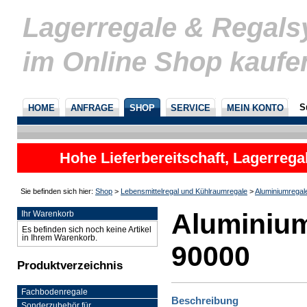
Lagerregale & Regal
im Online Shop kaufe
S
HOME
ANFRAGE
SHOP
SERVICE
MEIN KONTO
Hohe Lieferbereitschaft, Lagerrega
nicht
Sie befinden sich hier:
Shop
>
Lebensmittelregal und Kühlraumregale
>
Aluminiumregal
Aluminium
Ihr Warenkorb
Es befinden sich noch keine Artikel
in Ihrem Warenkorb.
90000
Produktverzeichnis
Fachbodenregale
Beschreibung
Sonderzubehör für