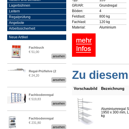
GR/AR:
Grundregal
Lagerbühnen
Böden:
4
Leitern
Feldlast:
800 kg
Regalprüfung
Fachlast:
120 kg
Angebote
Material:
Aluminium
Arbeitssicherheit
Neue Artikel
Fachbuch
€ 51,00
„Regalprüfung nach DIN
ansehen
EN 15635“
Zu diesem 
Regal-Prüflehre (2
€ 24,20
Stück)
ansehen
Vorschaubild
Bezeichnung
Fachbodenregal
€ 519,83
Stecksystem MultiPlus
ansehen
2,25 Meter breit
Aluminiumregal S
1950 x 300 mm, Lä
kg
Fachbodenregal
€ 231,80
Stecksystem MultiPlus
ansehen