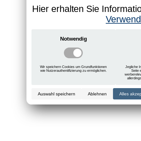
Hier erhalten Sie Informa
Verwend
Notwendig
Wir speichern Cookies um Grundfunktionen
Jegliche I
wie Nutzerauthentifizierung zu ermöglichen.
Seite 
werberele
allerdin
Auswahl speichern
Ablehnen
Alles akze