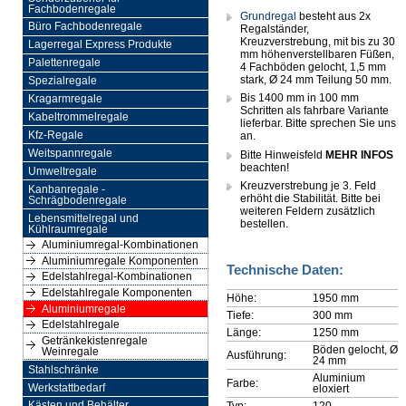
Fachbodenregale
Grundregal
besteht aus 2x
Büro Fachbodenregale
Regalständer,
Kreuzverstrebung, mit bis zu 30
Lagerregal Express Produkte
mm höhenverstellbaren Füßen,
Palettenregale
4 Fachböden gelocht, 1,5 mm
stark, Ø 24 mm Teilung 50 mm.
Spezialregale
Bis 1400 mm in 100 mm
Kragarmregale
Schritten als fahrbare Variante
Kabeltrommelregale
lieferbar. Bitte sprechen Sie uns
Kfz-Regale
an.
Weitspannregale
Bitte Hinweisfeld
MEHR INFOS
beachten!
Umweltregale
Kreuzverstrebung je 3. Feld
Kanbanregale -
erhöht die Stabilität. Bitte bei
Schrägbodenregale
weiteren Feldern zusätzlich
Lebensmittelregal und
bestellen.
Kühlraumregale
Aluminiumregal-Kombinationen
Aluminiumregale Komponenten
Technische Daten:
Edelstahlregal-Kombinationen
Edelstahlregale Komponenten
Höhe:
1950 mm
Aluminiumregale
Tiefe:
300 mm
Edelstahlregale
Länge:
1250 mm
Getränkekistenregale
Böden gelocht, Ø
Weinregale
Ausführung:
24 mm
Stahlschränke
Aluminium
Farbe:
Werkstattbedarf
eloxiert
Typ:
120
Kästen und Behälter