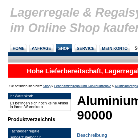
Lagerregale & Regal
im Online Shop kaufe
S
HOME
ANFRAGE
SHOP
SERVICE
MEIN KONTO
Hohe Lieferbereitschaft, Lagerrega
nicht
Sie befinden sich hier:
Shop
>
Lebensmittelregal und Kühlraumregale
>
Aluminiumregal
Aluminium
Ihr Warenkorb
Es befinden sich noch keine Artikel
in Ihrem Warenkorb.
90000
Produktverzeichnis
Fachbodenregale
Beschreibung
Sonderzubehör für