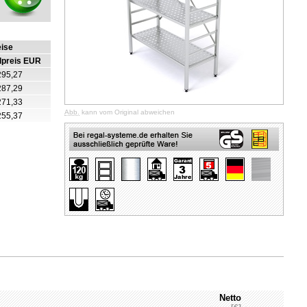
eise
lpreis EUR
295,27
287,29
271,33
Abb.
kann vom Original abweichen
255,37
Netto