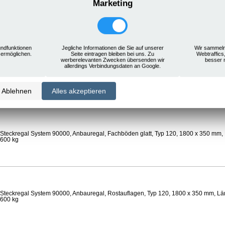
Marketing
Steckregal System 90000, Anbauregal, Rostauflagen, Typ 120, 1800 x 350 mm, Län
 600 kg
ndfunktionen
Jegliche Informationen die Sie auf unserer
Wir sammeln
 ermöglichen.
Seite eintragen bleiben bei uns. Zu
Webtraffics
werberelevanten Zwecken übersenden wir
besser 
allerdings Verbindungsdaten an Google.
Steckregal System 90000, Anbauregal, Böden gelocht, Ø 24 mm, Typ 120, 1800 x 
 Feldlast 600 kg
Ablehnen
Alles akzeptieren
Steckregal System 90000, Anbauregal, Fachböden glatt, Typ 120, 1800 x 350 mm, 
 600 kg
Steckregal System 90000, Anbauregal, Rostauflagen, Typ 120, 1800 x 350 mm, Län
 600 kg