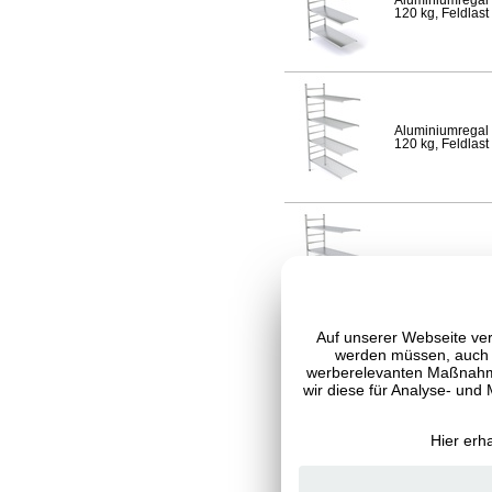
Aluminiumregal 
120 kg, Feldlast
Aluminiumregal 
120 kg, Feldlast
Aluminiumregal 
Fachlast 120 kg,
Auf unserer Webseite ver
werden müssen, auch C
werberelevanten Maßnahme
wir diese für Analyse- und
Aluminiumregal 
120 kg, Feldlast
Hier erh