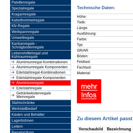
Palettenregale
Technische Daten:
Spezialregale
Kragarmregale
Höhe:
Kabeltrommelregale
Tiefe:
Kfz-Regale
Länge:
Weitspannregale
Ausführung:
Umweltregale
Farbe:
Kanbanregale -
Typ:
Schrägbodenregale
GR/AR:
Lebensmittelregal und
Böden:
Kühlraumregale
Feldlast:
Aluminiumregal-Kombinationen
Fachlast:
Aluminiumregale Komponenten
Edelstahlregal-Kombinationen
Material:
Edelstahlregale Komponenten
Aluminiumregale
Edelstahlregale
Getränkekistenregale
Weinregale
Stahlschränke
Werkstattbedarf
Kästen und Behälter
Zu diesem Artikel passt
Lagerbühnen
Leitern
Vorschaubild
Bezeichnung
Regalprüfung