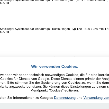
Steckregal System 90000, Anbauregal, Fachböden glatt, Typ 120, 1800 x 350 mm, 
 600 kg
Steckregal System 90000, Anbauregal, Rostauflagen, Typ 120, 1800 x 350 mm, Lä
 600 kg
Steckregal System 90000, Anbauregal, Böden gelocht, Ø 24 mm, Typ 120, 1800 x 
 Feldlast 600 kg
Wir verwenden Cookies.
wenden wir neben technisch notwendigen Cookies, die für eine korrek
ookies für Dienste von Google. Diese Dienste dienen primär der Anal
n. Bitte stimmen Sie der Speicherung von Cookies zu, wenn Sie damit
 Marketingzwecke benutzen. Sie können diese Einstellungen zu einem 
Steckregal System 90000, Anbauregal, Fachböden glatt, Typ 120, 1800 x 350 mm, 
Menüpunkt "Cookies" editieren.
 600 kg
alten Sie Informationen zu Googles
Datennutzung
und
Verwendung von