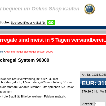
d bequem im Online Shop kaufen
Suche:
rregale sind meist in 5 Tagen versandbereit
ale
>
Aluminiumregal Steckregal System 90000
ckregal System 90000
Art.-Nr.: 11318105
lständer, Kreuzverstrebung, mit bis zu 30 mm
EUR: 31
chböden gelocht, 1,5 mm stark, Ø 24 mm Teilung 50 mm.
als fahrbare Variante lieferbar. Bitte sprechen Sie uns an.
379,86 € inkl. MwS
beachten!
t die Stabilität. Bitte bei weiteren Feldern zusätzlich
Anzahl: