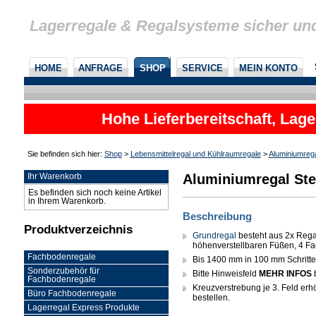
Lagerregale & Regalsysteme sicher un
HOME
ANFRAGE
SHOP
SERVICE
MEIN KONTO
Hohe Lieferbereitschaft, Lage
Sie befinden sich hier:
Shop
>
Lebensmittelregal und Kühlraumregale
>
Aluminiumreg
Aluminiumregal Ste
Ihr Warenkorb
Es befinden sich noch keine Artikel
in Ihrem Warenkorb.
Beschreibung
Produktverzeichnis
Grundregal
besteht aus 2x Rega
höhenverstellbaren Füßen, 4 Fa
Fachbodenregale
Bis 1400 mm in 100 mm Schritten 
Sonderzubehör für
Bitte Hinweisfeld
MEHR INFOS
Fachbodenregale
Kreuzverstrebung je 3. Feld erhöh
Büro Fachbodenregale
bestellen.
Lagerregal Express Produkte