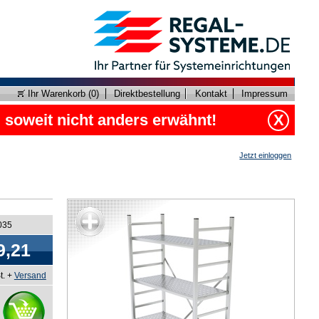
Ihr Warenkorb (
0
)
Direktbestellung
Kontakt
Impressum
, soweit nicht anders erwähnt!
X
Jetzt einloggen
035
9,21
t. +
Versand