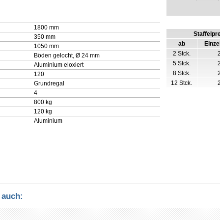
1800 mm
Staffelpr
350 mm
ab
Einze
1050 mm
2 Stck.
Böden gelocht, Ø 24 mm
5 Stck.
Aluminium eloxiert
8 Stck.
120
12 Stck.
Grundregal
4
800 kg
120 kg
Aluminium
 auch: