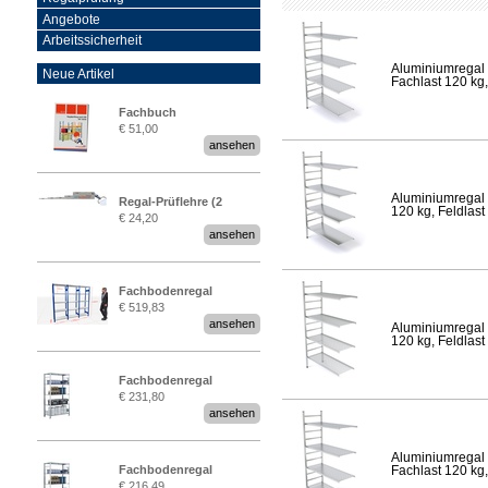
Angebote
Arbeitssicherheit
Aluminiumregal 
Neue Artikel
Fachlast 120 kg,
Fachbuch
€ 51,00
„Regalprüfung nach DIN
ansehen
EN 15635“
Aluminiumregal 
Regal-Prüflehre (2
120 kg, Feldlast
€ 24,20
Stück)
ansehen
Fachbodenregal
€ 519,83
Stecksystem MultiPlus
ansehen
Aluminiumregal 
2,25 Meter breit
120 kg, Feldlast
Fachbodenregal
€ 231,80
Stecksystem MultiPlus
ansehen
Aluminiumregal 
Fachbodenregal
Fachlast 120 kg,
€ 216,49