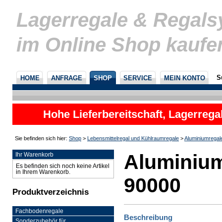
Lagerregale & Regal
im Online Shop kaufe
S
HOME
ANFRAGE
SHOP
SERVICE
MEIN KONTO
Hohe Lieferbereitschaft, Lagerrega
nicht
Sie befinden sich hier:
Shop
>
Lebensmittelregal und Kühlraumregale
>
Aluminiumregal
Aluminium
Ihr Warenkorb
Es befinden sich noch keine Artikel
in Ihrem Warenkorb.
90000
Produktverzeichnis
Fachbodenregale
Beschreibung
Sonderzubehör für