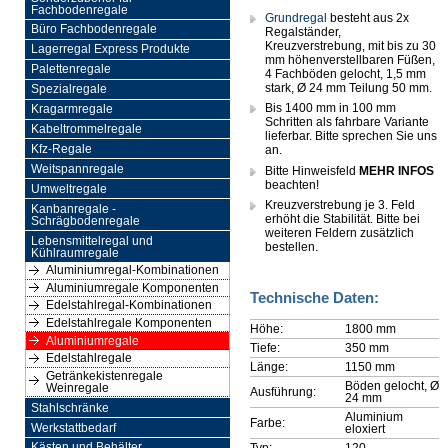
Fachbodenregale
Grundregal
besteht aus 2x
Büro Fachbodenregale
Regalständer,
Kreuzverstrebung, mit bis zu 30
Lagerregal Express Produkte
mm höhenverstellbaren Füßen,
Palettenregale
4 Fachböden gelocht, 1,5 mm
stark, Ø 24 mm Teilung 50 mm.
Spezialregale
Bis 1400 mm in 100 mm
Kragarmregale
Schritten als fahrbare Variante
Kabeltrommelregale
lieferbar. Bitte sprechen Sie uns
Kfz-Regale
an.
Weitspannregale
Bitte Hinweisfeld
MEHR INFOS
beachten!
Umweltregale
Kreuzverstrebung je 3. Feld
Kanbanregale -
erhöht die Stabilität. Bitte bei
Schrägbodenregale
weiteren Feldern zusätzlich
Lebensmittelregal und
bestellen.
Kühlraumregale
Aluminiumregal-Kombinationen
Aluminiumregale Komponenten
Technische Daten:
Edelstahlregal-Kombinationen
Edelstahlregale Komponenten
Höhe:
1800 mm
Aluminiumregale
Tiefe:
350 mm
Edelstahlregale
Länge:
1150 mm
Getränkekistenregale
Böden gelocht, Ø
Weinregale
Ausführung:
24 mm
Stahlschränke
Aluminium
Farbe:
Werkstattbedarf
eloxiert
Typ:
120
Kästen und Behälter