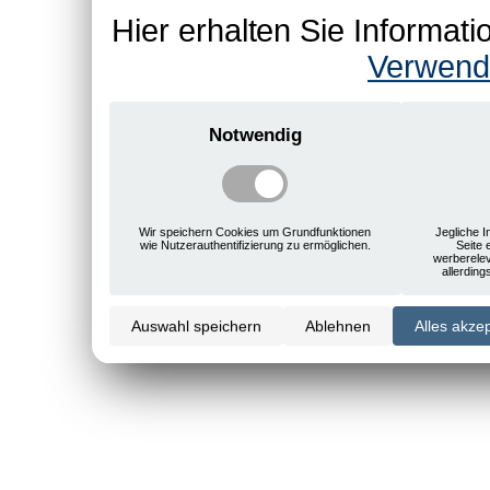
Hier erhalten Sie Informa
Verwend
Notwendig
Wir speichern Cookies um Grundfunktionen
Jegliche I
wie Nutzerauthentifizierung zu ermöglichen.
Seite 
werberele
allerdin
Auswahl speichern
Ablehnen
Alles akze