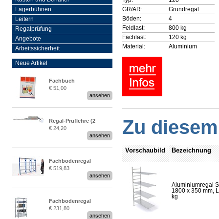
GR/AR:
Grundregal
Lagerbühnen
Böden:
4
Leitern
Feldlast:
800 kg
Regalprüfung
Fachlast:
120 kg
Angebote
Material:
Aluminium
Arbeitssicherheit
Neue Artikel
Fachbuch
€ 51,00
„Regalprüfung nach DIN
ansehen
EN 15635“
Zu diesem 
Regal-Prüflehre (2
€ 24,20
Stück)
ansehen
Vorschaubild
Bezeichnung
Fachbodenregal
€ 519,83
Stecksystem MultiPlus
ansehen
2,25 Meter breit
Aluminiumregal S
1800 x 350 mm, Lä
kg
Fachbodenregal
€ 231,80
Stecksystem MultiPlus
ansehen