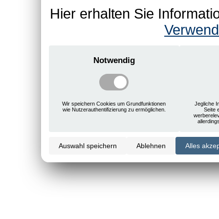
Hier erhalten Sie Informa
Verwend
Notwendig
Wir speichern Cookies um Grundfunktionen
Jegliche I
wie Nutzerauthentifizierung zu ermöglichen.
Seite 
werberele
allerdin
Auswahl speichern
Ablehnen
Alles akze