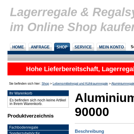
Lagerregale & Regal
im Online Shop kaufe
S
HOME
ANFRAGE
SHOP
SERVICE
MEIN KONTO
Hohe Lieferbereitschaft, Lagerrega
nicht
Sie befinden sich hier:
Shop
>
Lebensmittelregal und Kühlraumregale
>
Aluminiumregal
Aluminium
Ihr Warenkorb
Es befinden sich noch keine Artikel
in Ihrem Warenkorb.
90000
Produktverzeichnis
Fachbodenregale
Beschreibung
Sonderzubehör für