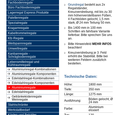
Fachbodenregale
Grundregal
besteht aus 2x
Büro Fachbodenregale
Regalständer,
Kreuzverstrebung, mit bis zu 30
Lagerregal Express Produkte
mm höhenverstellbaren Füßen,
Palettenregale
4 Fachböden gelocht, 1,5 mm
stark, Ø 24 mm Teilung 50 mm.
Spezialregale
Bis 1400 mm in 100 mm
Kragarmregale
Schritten als fahrbare Variante
Kabeltrommelregale
lieferbar. Bitte sprechen Sie uns
Kfz-Regale
an.
Weitspannregale
Bitte Hinweisfeld
MEHR INFOS
beachten!
Umweltregale
Kreuzverstrebung je 3. Feld
Kanbanregale -
erhöht die Stabilität. Bitte bei
Schrägbodenregale
weiteren Feldern zusätzlich
Lebensmittelregal und
bestellen.
Kühlraumregale
Aluminiumregal-Kombinationen
Aluminiumregale Komponenten
Technische Daten:
Edelstahlregal-Kombinationen
Edelstahlregale Komponenten
Höhe:
1800 mm
Aluminiumregale
Tiefe:
350 mm
Edelstahlregale
Länge:
1275 mm
Getränkekistenregale
Böden gelocht, Ø
Weinregale
Ausführung:
24 mm
Stahlschränke
Aluminium
Farbe:
Werkstattbedarf
eloxiert
Typ:
120
Kästen und Behälter