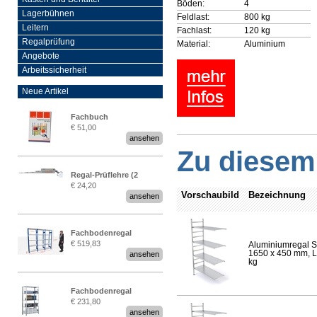
Böden:
4
Lagerbühnen
Feldlast:
800 kg
Leitern
Fachlast:
120 kg
Regalprüfung
Material:
Aluminium
Angebote
Arbeitssicherheit
Neue Artikel
Fachbuch
€ 51,00
„Regalprüfung nach DIN
ansehen
EN 15635“
Zu diesem 
Regal-Prüflehre (2
€ 24,20
Stück)
Vorschaubild
Bezeichnung
ansehen
Fachbodenregal
€ 519,83
Aluminiumregal S
Stecksystem MultiPlus
1650 x 450 mm, Lä
ansehen
2,25 Meter breit
kg
Fachbodenregal
€ 231,80
Stecksystem MultiPlus
ansehen