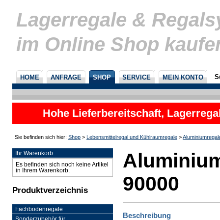
Lagerregale & Regal
im Online Shop kaufe
S
HOME
ANFRAGE
SHOP
SERVICE
MEIN KONTO
Hohe Lieferbereitschaft, Lagerrega
nicht
Sie befinden sich hier:
Shop
>
Lebensmittelregal und Kühlraumregale
>
Aluminiumregal
Aluminium
Ihr Warenkorb
Es befinden sich noch keine Artikel
in Ihrem Warenkorb.
90000
Produktverzeichnis
Fachbodenregale
Beschreibung
Sonderzubehör für