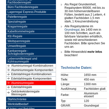
Fachbodenregale
Alu Regal Grundeinheit,
Büro Fachbodenregale
Regalsystem 90000, mit bis zu
30 mm höhenverstellbaren
Lagerregal Express Produkte
Füßen, besteht aus 2 Leitern, 4
Palettenregale
glatten Fachböden 1,5 mm
stark, 1 Kreuzverstrebung
Spezialregale
Alle Regalsysteme im
Kragarmregale
Grundregal
, bis 1400 mm in
Kabeltrommelregale
100 mm Schritten, auch als
Kfz-Regale
fahrbare Varianten erhältlich,
sowie mit verschiedenen
Weitspannregale
Fachböden. Bitte sprechen Sie
Umweltregale
uns an.
Kanbanregale -
Bitte Hinweisfeld
mehr Infos
Schrägbodenregale
beachten!
Lebensmittelregal und
Kühlraumregale
Aluminiumregal-Kombinationen
Technische Daten:
Aluminiumregale Komponenten
Edelstahlregal-Kombinationen
Höhe:
1650 mm
Edelstahlregale Komponenten
Tiefe:
450 mm
Aluminiumregale
Länge:
1300 mm
Edelstahlregale
Ausführung:
Fachböden glatt
Getränkekistenregale
Aluminium
Weinregale
Farbe:
eloxiert
Stahlschränke
Typ:
120
Werkstattbedarf
GR/AR:
Grundregal
Kästen und Behälter