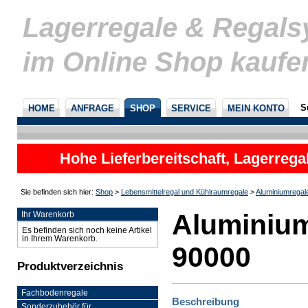
Lagerregale & Regal
im Online Shop kaufe
S
HOME
ANFRAGE
SHOP
SERVICE
MEIN KONTO
Hohe Lieferbereitschaft, Lagerrega
nicht
Sie befinden sich hier:
Shop
>
Lebensmittelregal und Kühlraumregale
>
Aluminiumregal
Aluminium
Ihr Warenkorb
Es befinden sich noch keine Artikel
in Ihrem Warenkorb.
90000
Produktverzeichnis
Fachbodenregale
Beschreibung
Sonderzubehör für