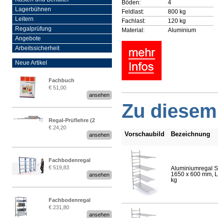
Böden:
4
Lagerbühnen
Feldlast:
800 kg
Leitern
Fachlast:
120 kg
Regalprüfung
Material:
Aluminium
Angebote
Arbeitssicherheit
Neue Artikel
Fachbuch
€ 51,00
„Regalprüfung nach DIN
ansehen
EN 15635“
Zu diesem 
Regal-Prüflehre (2
€ 24,20
Stück)
Vorschaubild
Bezeichnung
ansehen
Fachbodenregal
€ 519,83
Aluminiumregal S
Stecksystem MultiPlus
1650 x 600 mm, Lä
ansehen
2,25 Meter breit
kg
Fachbodenregal
€ 231,80
Stecksystem MultiPlus
ansehen