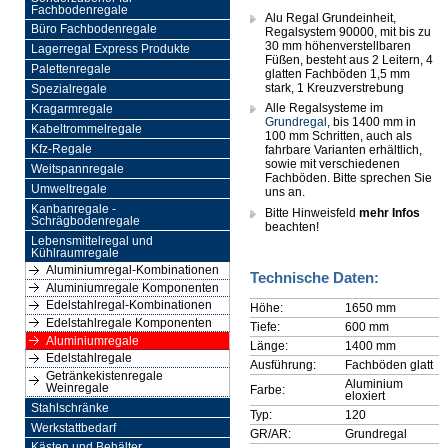
Fachbodenregale
Alu Regal Grundeinheit,
Büro Fachbodenregale
Regalsystem 90000, mit bis zu
30 mm höhenverstellbaren
Lagerregal Express Produkte
Füßen, besteht aus 2 Leitern, 4
Palettenregale
glatten Fachböden 1,5 mm
stark, 1 Kreuzverstrebung
Spezialregale
Alle Regalsysteme im
Kragarmregale
Grundregal
, bis 1400 mm in
Kabeltrommelregale
100 mm Schritten, auch als
Kfz-Regale
fahrbare Varianten erhältlich,
sowie mit verschiedenen
Weitspannregale
Fachböden. Bitte sprechen Sie
Umweltregale
uns an.
Kanbanregale -
Bitte Hinweisfeld
mehr Infos
Schrägbodenregale
beachten!
Lebensmittelregal und
Kühlraumregale
Aluminiumregal-Kombinationen
Technische Daten:
Aluminiumregale Komponenten
Edelstahlregal-Kombinationen
Höhe:
1650 mm
Edelstahlregale Komponenten
Tiefe:
600 mm
Aluminiumregale
Länge:
1400 mm
Edelstahlregale
Ausführung:
Fachböden glatt
Getränkekistenregale
Aluminium
Weinregale
Farbe:
eloxiert
Stahlschränke
Typ:
120
Werkstattbedarf
GR/AR:
Grundregal
Kästen und Behälter