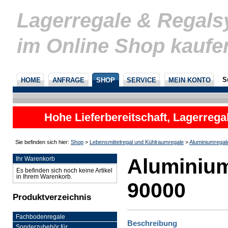
Lagerregale & Regal
im Online Shop kaufe
S
HOME
ANFRAGE
SHOP
SERVICE
MEIN KONTO
Hohe Lieferbereitschaft, Lagerrega
nicht
Sie befinden sich hier:
Shop
>
Lebensmittelregal und Kühlraumregale
>
Aluminiumregal
Aluminium
Ihr Warenkorb
Es befinden sich noch keine Artikel
in Ihrem Warenkorb.
90000
Produktverzeichnis
Fachbodenregale
Beschreibung
Sonderzubehör für