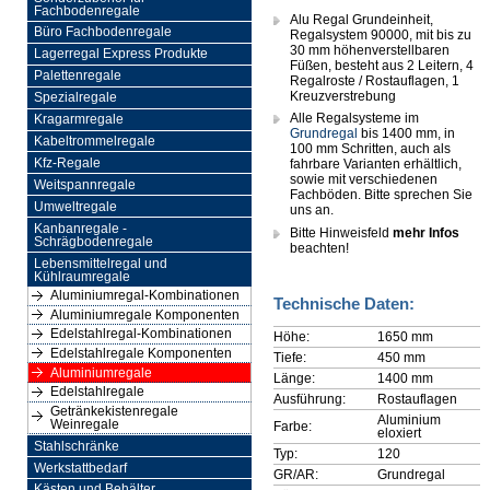
Fachbodenregale
Alu Regal Grundeinheit,
Büro Fachbodenregale
Regalsystem 90000, mit bis zu
30 mm höhenverstellbaren
Lagerregal Express Produkte
Füßen, besteht aus 2 Leitern, 4
Palettenregale
Regalroste / Rostauflagen, 1
Kreuzverstrebung
Spezialregale
Alle Regalsysteme im
Kragarmregale
Grundregal
bis 1400 mm, in
Kabeltrommelregale
100 mm Schritten, auch als
Kfz-Regale
fahrbare Varianten erhältlich,
sowie mit verschiedenen
Weitspannregale
Fachböden. Bitte sprechen Sie
Umweltregale
uns an.
Kanbanregale -
Bitte Hinweisfeld
mehr Infos
Schrägbodenregale
beachten!
Lebensmittelregal und
Kühlraumregale
Aluminiumregal-Kombinationen
Technische Daten:
Aluminiumregale Komponenten
Edelstahlregal-Kombinationen
Höhe:
1650 mm
Edelstahlregale Komponenten
Tiefe:
450 mm
Aluminiumregale
Länge:
1400 mm
Edelstahlregale
Ausführung:
Rostauflagen
Getränkekistenregale
Aluminium
Weinregale
Farbe:
eloxiert
Stahlschränke
Typ:
120
Werkstattbedarf
GR/AR:
Grundregal
Kästen und Behälter