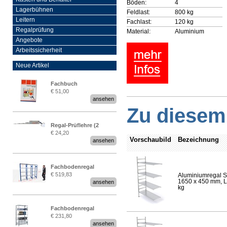
Böden:
4
Lagerbühnen
Feldlast:
800 kg
Leitern
Fachlast:
120 kg
Regalprüfung
Material:
Aluminium
Angebote
Arbeitssicherheit
Neue Artikel
Fachbuch
€ 51,00
„Regalprüfung nach DIN
ansehen
EN 15635“
Zu diesem 
Regal-Prüflehre (2
€ 24,20
Stück)
Vorschaubild
Bezeichnung
ansehen
Fachbodenregal
€ 519,83
Aluminiumregal S
Stecksystem MultiPlus
1650 x 450 mm, Lä
ansehen
2,25 Meter breit
kg
Fachbodenregal
€ 231,80
Stecksystem MultiPlus
ansehen