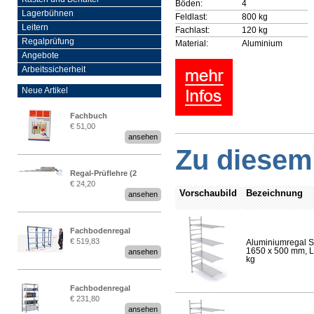
Böden:
4
Lagerbühnen
Feldlast:
800 kg
Leitern
Fachlast:
120 kg
Regalprüfung
Material:
Aluminium
Angebote
Arbeitssicherheit
Neue Artikel
Fachbuch
€ 51,00
„Regalprüfung nach DIN
ansehen
EN 15635“
Zu diesem 
Regal-Prüflehre (2
€ 24,20
Stück)
Vorschaubild
Bezeichnung
ansehen
Fachbodenregal
€ 519,83
Aluminiumregal S
Stecksystem MultiPlus
1650 x 500 mm, Lä
ansehen
2,25 Meter breit
kg
Fachbodenregal
€ 231,80
Stecksystem MultiPlus
ansehen