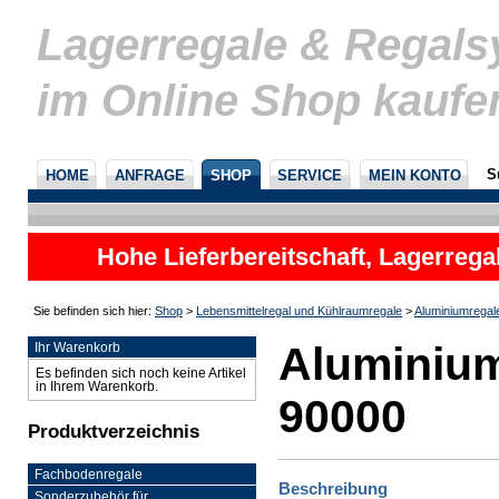
Lagerregale & Regal
im Online Shop kaufe
S
HOME
ANFRAGE
SHOP
SERVICE
MEIN KONTO
Hohe Lieferbereitschaft, Lagerrega
nicht
Sie befinden sich hier:
Shop
>
Lebensmittelregal und Kühlraumregale
>
Aluminiumregal
Aluminium
Ihr Warenkorb
Es befinden sich noch keine Artikel
in Ihrem Warenkorb.
90000
Produktverzeichnis
Fachbodenregale
Beschreibung
Sonderzubehör für