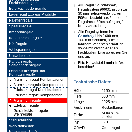
Fachbodenregale
Alu Regal Grundeinheit,
Büro Fachbodenregale
Regalsystem 90000, mit bis zu
30 mm höhenverstellbaren
Lagerregal Express Produkte
Füßen, besteht aus 2 Leitern, 4
Palettenregale
Regalroste / Rostauflagen, 1
Kreuzverstrebung
Spezialregale
Alle Regalsysteme im
Kragarmregale
Grundregal
bis 1400 mm, in
Kabeltrommelregale
100 mm Schritten, auch als
Kfz-Regale
fahrbare Varianten erhältlich,
sowie mit verschiedenen
Weitspannregale
Fachböden. Bitte sprechen Sie
Umweltregale
uns an.
Kanbanregale -
Bitte Hinweisfeld
mehr Infos
Schrägbodenregale
beachten!
Lebensmittelregal und
Kühlraumregale
Aluminiumregal-Kombinationen
Technische Daten:
Aluminiumregale Komponenten
Edelstahlregal-Kombinationen
Höhe:
1650 mm
Edelstahlregale Komponenten
Tiefe:
500 mm
Aluminiumregale
Länge:
1025 mm
Edelstahlregale
Ausführung:
Rostauflagen
Getränkekistenregale
Aluminium
Weinregale
Farbe:
eloxiert
Stahlschränke
Typ:
120
Werkstattbedarf
GR/AR:
Grundregal
Kästen und Behälter