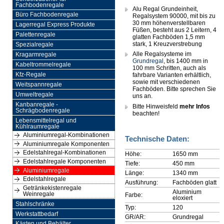
Fachbodenregale
Alu Regal Grundeinheit,
Büro Fachbodenregale
Regalsystem 90000, mit bis zu
30 mm höhenverstellbaren
Lagerregal Express Produkte
Füßen, besteht aus 2 Leitern, 4
Palettenregale
glatten Fachböden 1,5 mm
stark, 1 Kreuzverstrebung
Spezialregale
Alle Regalsysteme im
Kragarmregale
Grundregal
, bis 1400 mm in
Kabeltrommelregale
100 mm Schritten, auch als
Kfz-Regale
fahrbare Varianten erhältlich,
sowie mit verschiedenen
Weitspannregale
Fachböden. Bitte sprechen Sie
Umweltregale
uns an.
Kanbanregale -
Bitte Hinweisfeld
mehr Infos
Schrägbodenregale
beachten!
Lebensmittelregal und
Kühlraumregale
Aluminiumregal-Kombinationen
Technische Daten:
Aluminiumregale Komponenten
Edelstahlregal-Kombinationen
Höhe:
1650 mm
Edelstahlregale Komponenten
Tiefe:
450 mm
Aluminiumregale
Länge:
1340 mm
Edelstahlregale
Ausführung:
Fachböden glatt
Getränkekistenregale
Aluminium
Weinregale
Farbe:
eloxiert
Stahlschränke
Typ:
120
Werkstattbedarf
GR/AR:
Grundregal
Kästen und Behälter