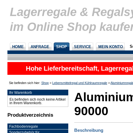
Lagerregale & Regal
im Online Shop kaufe
S
HOME
ANFRAGE
SHOP
SERVICE
MEIN KONTO
Hohe Lieferbereitschaft, Lagerrega
nicht
Sie befinden sich hier:
Shop
>
Lebensmittelregal und Kühlraumregale
>
Aluminiumregal
Aluminium
Ihr Warenkorb
Es befinden sich noch keine Artikel
in Ihrem Warenkorb.
90000
Produktverzeichnis
Fachbodenregale
Beschreibung
Sonderzubehör für