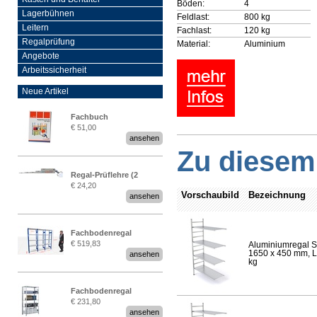
Böden:
4
Lagerbühnen
Feldlast:
800 kg
Leitern
Fachlast:
120 kg
Regalprüfung
Material:
Aluminium
Angebote
Arbeitssicherheit
Neue Artikel
Fachbuch
€ 51,00
„Regalprüfung nach DIN
ansehen
EN 15635“
Zu diesem 
Regal-Prüflehre (2
€ 24,20
Stück)
Vorschaubild
Bezeichnung
ansehen
Fachbodenregal
€ 519,83
Aluminiumregal S
Stecksystem MultiPlus
1650 x 450 mm, Lä
ansehen
2,25 Meter breit
kg
Fachbodenregal
€ 231,80
Stecksystem MultiPlus
ansehen