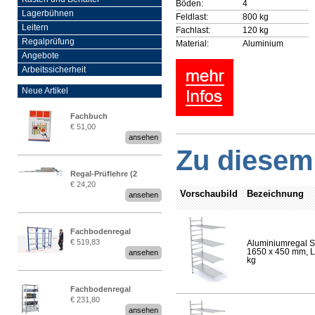
Böden:
4
Lagerbühnen
Feldlast:
800 kg
Leitern
Fachlast:
120 kg
Regalprüfung
Material:
Aluminium
Angebote
Arbeitssicherheit
Neue Artikel
Fachbuch
€ 51,00
„Regalprüfung nach DIN
ansehen
EN 15635“
Zu diesem 
Regal-Prüflehre (2
€ 24,20
Stück)
Vorschaubild
Bezeichnung
ansehen
Fachbodenregal
€ 519,83
Aluminiumregal S
Stecksystem MultiPlus
1650 x 450 mm, Lä
ansehen
2,25 Meter breit
kg
Fachbodenregal
€ 231,80
Stecksystem MultiPlus
ansehen