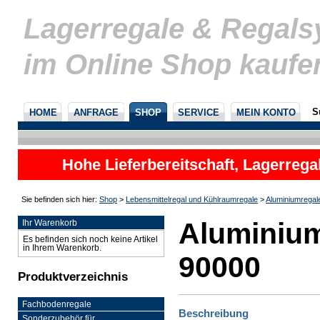
Lagerregale & Regal
im Online Shop kaufe
S
HOME
ANFRAGE
SHOP
SERVICE
MEIN KONTO
Hohe Lieferbereitschaft, Lagerrega
nicht
Sie befinden sich hier:
Shop
>
Lebensmittelregal und Kühlraumregale
>
Aluminiumregal
Aluminium
Ihr Warenkorb
Es befinden sich noch keine Artikel
in Ihrem Warenkorb.
90000
Produktverzeichnis
Fachbodenregale
Beschreibung
Sonderzubehör für