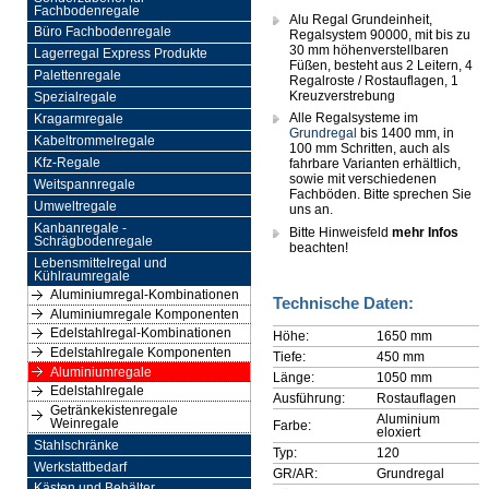
Fachbodenregale
Alu Regal Grundeinheit,
Büro Fachbodenregale
Regalsystem 90000, mit bis zu
30 mm höhenverstellbaren
Lagerregal Express Produkte
Füßen, besteht aus 2 Leitern, 4
Palettenregale
Regalroste / Rostauflagen, 1
Kreuzverstrebung
Spezialregale
Alle Regalsysteme im
Kragarmregale
Grundregal
bis 1400 mm, in
Kabeltrommelregale
100 mm Schritten, auch als
Kfz-Regale
fahrbare Varianten erhältlich,
sowie mit verschiedenen
Weitspannregale
Fachböden. Bitte sprechen Sie
Umweltregale
uns an.
Kanbanregale -
Bitte Hinweisfeld
mehr Infos
Schrägbodenregale
beachten!
Lebensmittelregal und
Kühlraumregale
Aluminiumregal-Kombinationen
Technische Daten:
Aluminiumregale Komponenten
Edelstahlregal-Kombinationen
Höhe:
1650 mm
Edelstahlregale Komponenten
Tiefe:
450 mm
Aluminiumregale
Länge:
1050 mm
Edelstahlregale
Ausführung:
Rostauflagen
Getränkekistenregale
Aluminium
Weinregale
Farbe:
eloxiert
Stahlschränke
Typ:
120
Werkstattbedarf
GR/AR:
Grundregal
Kästen und Behälter