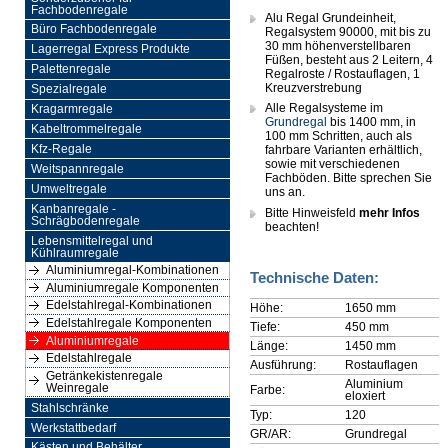
Fachbodenregale
Alu Regal Grundeinheit,
Büro Fachbodenregale
Regalsystem 90000, mit bis zu
30 mm höhenverstellbaren
Lagerregal Express Produkte
Füßen, besteht aus 2 Leitern, 4
Palettenregale
Regalroste / Rostauflagen, 1
Kreuzverstrebung
Spezialregale
Alle Regalsysteme im
Kragarmregale
Grundregal
bis 1400 mm, in
Kabeltrommelregale
100 mm Schritten, auch als
Kfz-Regale
fahrbare Varianten erhältlich,
sowie mit verschiedenen
Weitspannregale
Fachböden. Bitte sprechen Sie
Umweltregale
uns an.
Kanbanregale -
Bitte Hinweisfeld
mehr Infos
Schrägbodenregale
beachten!
Lebensmittelregal und
Kühlraumregale
Aluminiumregal-Kombinationen
Technische Daten:
Aluminiumregale Komponenten
Edelstahlregal-Kombinationen
Höhe:
1650 mm
Edelstahlregale Komponenten
Tiefe:
450 mm
Aluminiumregale
Länge:
1450 mm
Edelstahlregale
Ausführung:
Rostauflagen
Getränkekistenregale
Aluminium
Weinregale
Farbe:
eloxiert
Stahlschränke
Typ:
120
Werkstattbedarf
GR/AR:
Grundregal
Kästen und Behälter