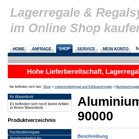
Lagerregale & Regal
im Online Shop kaufe
S
HOME
ANFRAGE
SHOP
SERVICE
MEIN KONTO
Hohe Lieferbereitschaft, Lagerrega
nicht
Sie befinden sich hier:
Shop
>
Lebensmittelregal und Kühlraumregale
>
Aluminiumregal
Aluminium
Ihr Warenkorb
Es befinden sich noch keine Artikel
in Ihrem Warenkorb.
90000
Produktverzeichnis
Fachbodenregale
Beschreibung
Sonderzubehör für