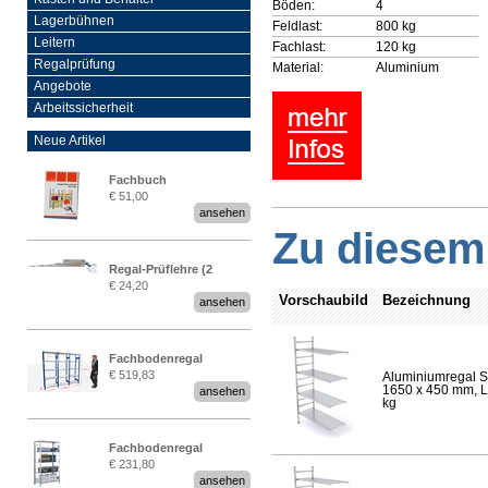
Böden:
4
Lagerbühnen
Feldlast:
800 kg
Leitern
Fachlast:
120 kg
Regalprüfung
Material:
Aluminium
Angebote
Arbeitssicherheit
Neue Artikel
Fachbuch
€ 51,00
„Regalprüfung nach DIN
ansehen
EN 15635“
Zu diesem 
Regal-Prüflehre (2
€ 24,20
Stück)
Vorschaubild
Bezeichnung
ansehen
Fachbodenregal
€ 519,83
Aluminiumregal S
Stecksystem MultiPlus
1650 x 450 mm, Lä
ansehen
2,25 Meter breit
kg
Fachbodenregal
€ 231,80
Stecksystem MultiPlus
ansehen