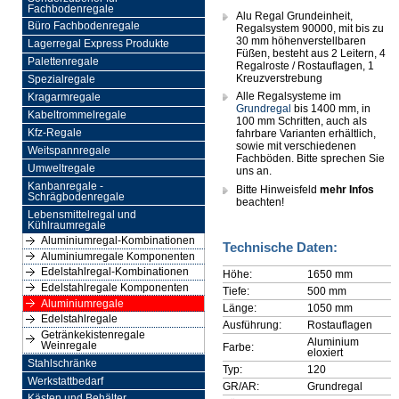
Fachbodenregale
Alu Regal Grundeinheit,
Büro Fachbodenregale
Regalsystem 90000, mit bis zu
30 mm höhenverstellbaren
Lagerregal Express Produkte
Füßen, besteht aus 2 Leitern, 4
Palettenregale
Regalroste / Rostauflagen, 1
Kreuzverstrebung
Spezialregale
Alle Regalsysteme im
Kragarmregale
Grundregal
bis 1400 mm, in
Kabeltrommelregale
100 mm Schritten, auch als
Kfz-Regale
fahrbare Varianten erhältlich,
sowie mit verschiedenen
Weitspannregale
Fachböden. Bitte sprechen Sie
Umweltregale
uns an.
Kanbanregale -
Bitte Hinweisfeld
mehr Infos
Schrägbodenregale
beachten!
Lebensmittelregal und
Kühlraumregale
Aluminiumregal-Kombinationen
Technische Daten:
Aluminiumregale Komponenten
Edelstahlregal-Kombinationen
Höhe:
1650 mm
Edelstahlregale Komponenten
Tiefe:
500 mm
Aluminiumregale
Länge:
1050 mm
Edelstahlregale
Ausführung:
Rostauflagen
Getränkekistenregale
Aluminium
Weinregale
Farbe:
eloxiert
Stahlschränke
Typ:
120
Werkstattbedarf
GR/AR:
Grundregal
Kästen und Behälter