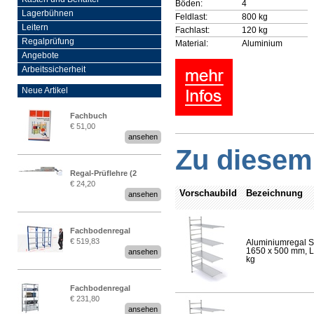
Böden:
4
Lagerbühnen
Feldlast:
800 kg
Leitern
Fachlast:
120 kg
Regalprüfung
Material:
Aluminium
Angebote
Arbeitssicherheit
Neue Artikel
Fachbuch
€ 51,00
„Regalprüfung nach DIN
ansehen
EN 15635“
Zu diesem 
Regal-Prüflehre (2
€ 24,20
Stück)
Vorschaubild
Bezeichnung
ansehen
Fachbodenregal
€ 519,83
Aluminiumregal S
Stecksystem MultiPlus
1650 x 500 mm, Lä
ansehen
2,25 Meter breit
kg
Fachbodenregal
€ 231,80
Stecksystem MultiPlus
ansehen