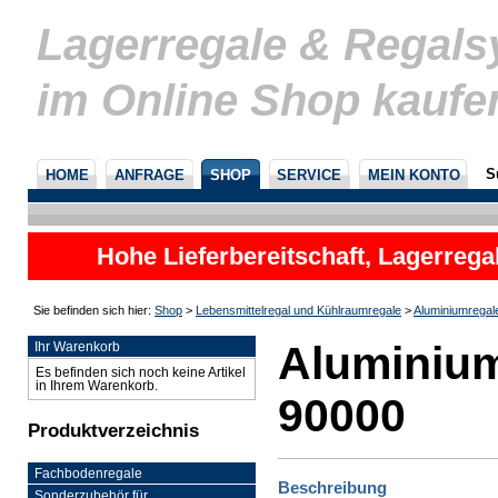
Lagerregale & Regal
im Online Shop kaufe
S
HOME
ANFRAGE
SHOP
SERVICE
MEIN KONTO
Hohe Lieferbereitschaft, Lagerrega
nicht
Sie befinden sich hier:
Shop
>
Lebensmittelregal und Kühlraumregale
>
Aluminiumregal
Aluminium
Ihr Warenkorb
Es befinden sich noch keine Artikel
in Ihrem Warenkorb.
90000
Produktverzeichnis
Fachbodenregale
Beschreibung
Sonderzubehör für