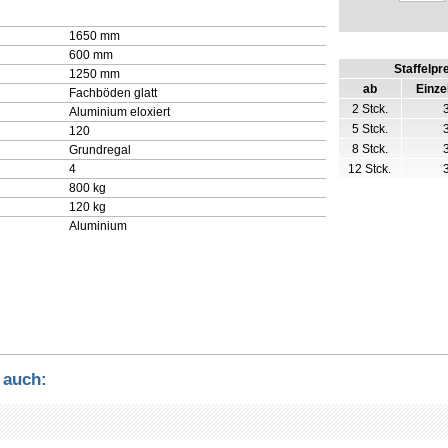
1650 mm
600 mm
Staffelpr
1250 mm
ab
Einze
Fachböden glatt
2 Stck.
Aluminium eloxiert
5 Stck.
120
8 Stck.
Grundregal
4
12 Stck.
800 kg
120 kg
Aluminium
 auch: