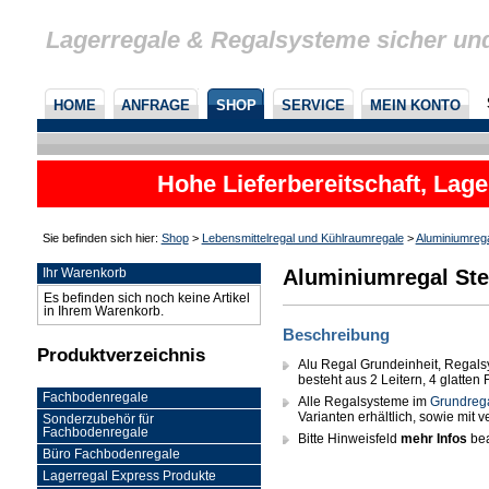
Lagerregale & Regalsysteme sicher un
HOME
ANFRAGE
SHOP
SERVICE
MEIN KONTO
Hohe Lieferbereitschaft, Lage
Sie befinden sich hier:
Shop
>
Lebensmittelregal und Kühlraumregale
>
Aluminiumreg
Aluminiumregal Ste
Ihr Warenkorb
Es befinden sich noch keine Artikel
in Ihrem Warenkorb.
Beschreibung
Produktverzeichnis
Alu Regal Grundeinheit, Regals
besteht aus 2 Leitern, 4 glatte
Fachbodenregale
Alle Regalsysteme im
Grundreg
Varianten erhältlich, sowie mit
Sonderzubehör für
Fachbodenregale
Bitte Hinweisfeld
mehr Infos
bea
Büro Fachbodenregale
Lagerregal Express Produkte