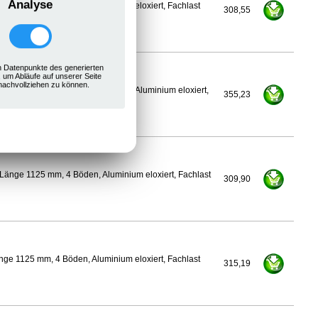
Analyse
ge 1100 mm, 4 Böden, Aluminium eloxiert, Fachlast
308,55
 Datenpunkte des generierten
, um Abläufe auf unserer Seite
nachvollziehen zu können.
600 mm, Länge 1125 mm, 4 Böden, Aluminium eloxiert,
355,23
Länge 1125 mm, 4 Böden, Aluminium eloxiert, Fachlast
309,90
ge 1125 mm, 4 Böden, Aluminium eloxiert, Fachlast
315,19