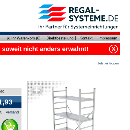
Ihr Warenkorb (
0
)
Direktbestellung
Kontakt
Impressum
, soweit nicht anders erwähnt!
X
Jetzt einloggen
060
1,93
t. +
Versand