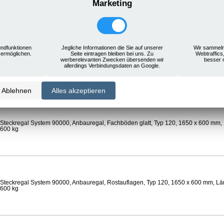
Marketing
Steckregal System 90000, Anbauregal, Rostauflagen, Typ 120, 1650 x 600 mm, Län
 600 kg
ndfunktionen
Jegliche Informationen die Sie auf unserer
Wir sammeln
 ermöglichen.
Seite eintragen bleiben bei uns. Zu
Webtraffics
werberelevanten Zwecken übersenden wir
besser 
Steckregal System 90000, Anbauregal, Böden gelocht, Ø 24 mm, Typ 120, 1650 x 
allerdings Verbindungsdaten an Google.
 Feldlast 800 kg
Ablehnen
Alles akzeptieren
Steckregal System 90000, Anbauregal, Fachböden glatt, Typ 120, 1650 x 600 mm, 
 600 kg
Steckregal System 90000, Anbauregal, Rostauflagen, Typ 120, 1650 x 600 mm, Län
 600 kg