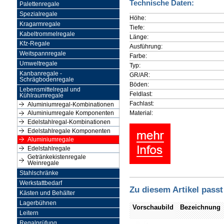
Technische Daten:
Palettenregale
Spezialregale
Höhe:
Kragarmregale
Tiefe:
Kabeltrommelregale
Länge:
Kfz-Regale
Ausführung:
Weitspannregale
Farbe:
Umweltregale
Typ:
Kanbanregale -
GR/AR:
Schrägbodenregale
Böden:
Lebensmittelregal und
Feldlast:
Kühlraumregale
Fachlast:
Aluminiumregal-Kombinationen
Material:
Aluminiumregale Komponenten
Edelstahlregal-Kombinationen
Edelstahlregale Komponenten
Aluminiumregale
Edelstahlregale
Getränkekistenregale
Weinregale
Stahlschränke
Werkstattbedarf
Zu diesem Artikel passt
Kästen und Behälter
Lagerbühnen
Vorschaubild
Bezeichnung
Leitern
Regalprüfung