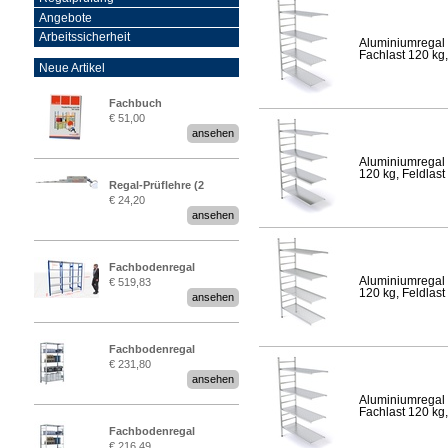
Angebote
Arbeitssicherheit
Aluminiumregal 
Fachlast 120 kg,
Neue Artikel
Fachbuch
€ 51,00
„Regalprüfung nach DIN
ansehen
EN 15635“
Aluminiumregal 
120 kg, Feldlast
Regal-Prüflehre (2
€ 24,20
Stück)
ansehen
Fachbodenregal
Aluminiumregal 
€ 519,83
Stecksystem MultiPlus
120 kg, Feldlast
ansehen
2,25 Meter breit
Fachbodenregal
€ 231,80
Stecksystem MultiPlus
ansehen
Aluminiumregal 
Fachlast 120 kg,
Fachbodenregal
€ 216,49