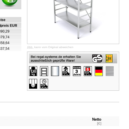
eise
lpreis EUR
390,29
379,74
358,64
Abb.
kann vom Original abweichen
337,54
Netto
[€]