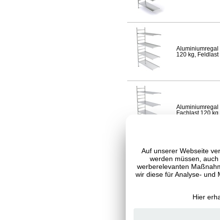
Aluminiumregal 
120 kg, Feldlast
Aluminiumregal 
Fachlast 120 kg,
Auf unserer Webseite ver
werden müssen, auch C
werberelevanten Maßnahme
Aluminiumregal 
120 kg, Feldlast
wir diese für Analyse- und
Hier erh