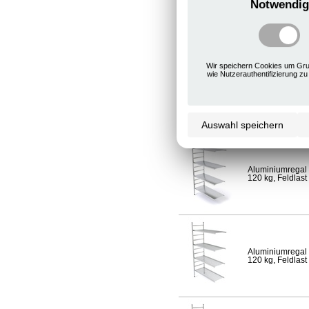
Notwendig
Aluminiumregal 
120 kg, Feldlast
Wir speichern Cookies um Gru
wie Nutzerauthentifizierung zu
Aluminiumregal 
Fachlast 120 kg,
Auswahl speichern
Aluminiumregal 
120 kg, Feldlast
Aluminiumregal 
120 kg, Feldlast