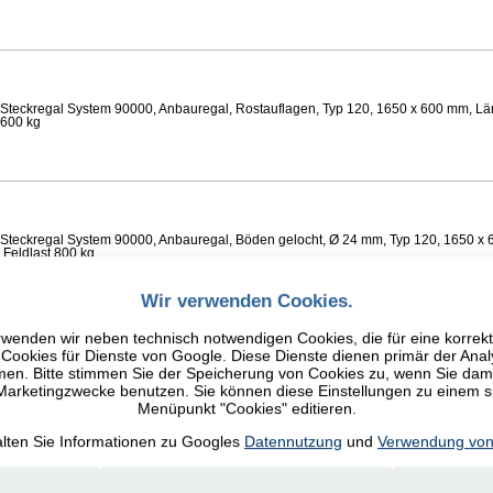
Steckregal System 90000, Anbauregal, Rostauflagen, Typ 120, 1650 x 600 mm, Lä
 600 kg
Steckregal System 90000, Anbauregal, Böden gelocht, Ø 24 mm, Typ 120, 1650 x 
 Feldlast 800 kg
Wir verwenden Cookies.
wenden wir neben technisch notwendigen Cookies, die für eine korrek
ookies für Dienste von Google. Diese Dienste dienen primär der Anal
n. Bitte stimmen Sie der Speicherung von Cookies zu, wenn Sie damit
Steckregal System 90000, Anbauregal, Fachböden glatt, Typ 120, 1650 x 600 mm, 
 600 kg
 Marketingzwecke benutzen. Sie können diese Einstellungen zu einem 
Menüpunkt "Cookies" editieren.
alten Sie Informationen zu Googles
Datennutzung
und
Verwendung von