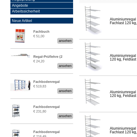
Angebote
Arbeitssicherheit
Aluminiumregal 
Neue Artikel
Fachlast 120 kg,
Fachbuch
€ 51,00
„Regalprüfung nach DIN
ansehen
EN 15635“
Aluminiumregal 
Regal-Prüflehre (2
120 kg, Feldlast
€ 24,20
Stück)
ansehen
Fachbodenregal
€ 519,83
Stecksystem MultiPlus
ansehen
Aluminiumregal 
2,25 Meter breit
120 kg, Feldlast
Fachbodenregal
€ 231,80
Stecksystem MultiPlus
ansehen
Aluminiumregal 
Fachbodenregal
Fachlast 120 kg,
€ 216,49