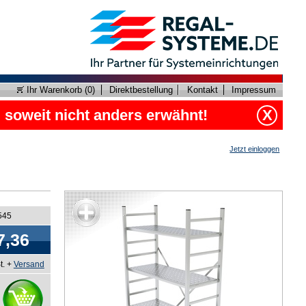
Ihr Warenkorb (
0
)
Direktbestellung
Kontakt
Impressum
, soweit nicht anders erwähnt!
X
Jetzt einloggen
545
7,36
t. +
Versand