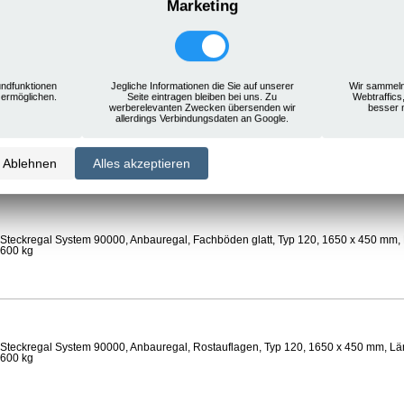
Marketing
Steckregal System 90000, Anbauregal, Rostauflagen, Typ 120, 1650 x 450 mm, Län
 600 kg
ndfunktionen
Jegliche Informationen die Sie auf unserer
Wir sammeln
 ermöglichen.
Seite eintragen bleiben bei uns. Zu
Webtraffics
werberelevanten Zwecken übersenden wir
besser 
allerdings Verbindungsdaten an Google.
Steckregal System 90000, Anbauregal, Böden gelocht, Ø 24 mm, Typ 120, 1650 x 
 Feldlast 800 kg
Ablehnen
Alles akzeptieren
Steckregal System 90000, Anbauregal, Fachböden glatt, Typ 120, 1650 x 450 mm, 
 600 kg
Steckregal System 90000, Anbauregal, Rostauflagen, Typ 120, 1650 x 450 mm, Län
 600 kg