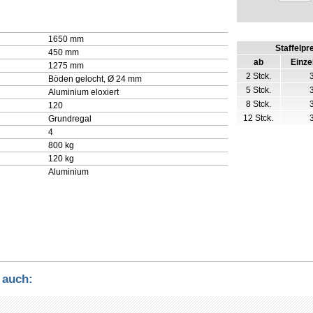
1650 mm
Staffelpr
450 mm
ab
Einze
1275 mm
2 Stck.
Böden gelocht, Ø 24 mm
5 Stck.
Aluminium eloxiert
8 Stck.
120
12 Stck.
Grundregal
4
800 kg
120 kg
Aluminium
 auch: