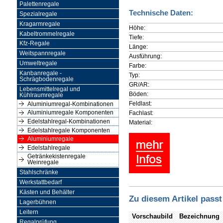
Palettenregale
Technische Daten:
Spezialregale
Kragarmregale
Höhe:
Kabeltrommelregale
Tiefe:
Kfz-Regale
Länge:
Weitspannregale
Ausführung:
Umweltregale
Farbe:
Kanbanregale -
Typ:
Schrägbodenregale
GR/AR:
Lebensmittelregal und
Böden:
Kühlraumregale
Feldlast:
Aluminiumregal-Kombinationen
Fachlast:
Aluminiumregale Komponenten
Edelstahlregal-Kombinationen
Material:
Edelstahlregale Komponenten
Aluminiumregale
Edelstahlregale
Getränkekistenregale
Weinregale
Stahlschränke
Werkstattbedarf
Kästen und Behälter
Zu diesem Artikel passt
Lagerbühnen
Leitern
Vorschaubild
Bezeichnung
Regalprüfung