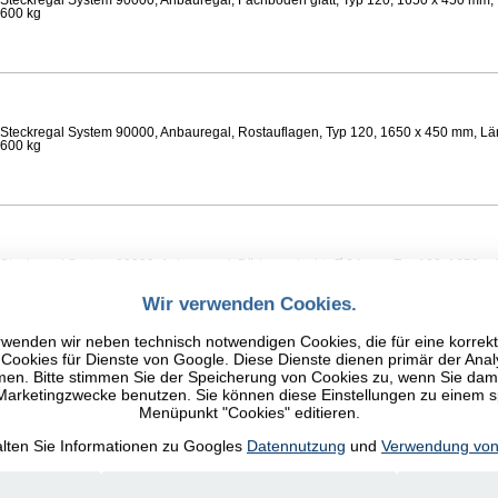
Steckregal System 90000, Anbauregal, Fachböden glatt, Typ 120, 1650 x 450 mm, 
 600 kg
Steckregal System 90000, Anbauregal, Rostauflagen, Typ 120, 1650 x 450 mm, Lä
 600 kg
Steckregal System 90000, Anbauregal, Böden gelocht, Ø 24 mm, Typ 120, 1650 x 
 Feldlast 800 kg
Wir verwenden Cookies.
wenden wir neben technisch notwendigen Cookies, die für eine korrek
ookies für Dienste von Google. Diese Dienste dienen primär der Anal
n. Bitte stimmen Sie der Speicherung von Cookies zu, wenn Sie damit
 Marketingzwecke benutzen. Sie können diese Einstellungen zu einem 
Steckregal System 90000, Anbauregal, Fachböden glatt, Typ 120, 1650 x 450 mm, 
Menüpunkt "Cookies" editieren.
 600 kg
alten Sie Informationen zu Googles
Datennutzung
und
Verwendung von