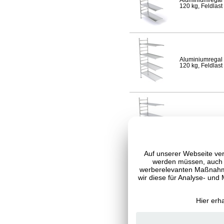
Aluminiumregal 
120 kg, Feldlast
Aluminiumregal 
120 kg, Feldlast
Aluminiumregal 
Fachlast 120 kg,
Auf unserer Webseite ver
werden müssen, auch C
werberelevanten Maßnahme
wir diese für Analyse- und
Aluminiumregal 
120 kg, Feldlast
Hier erh