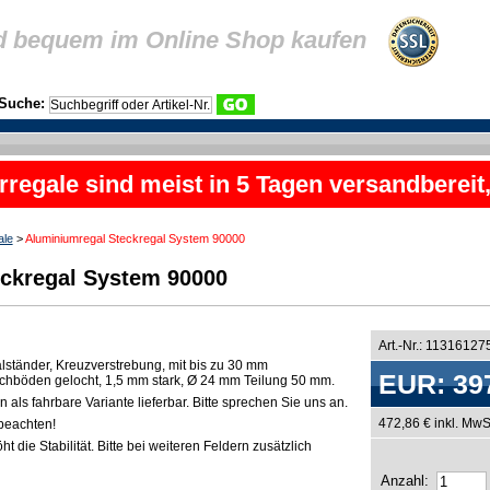
d bequem im Online Shop kaufen
Suche:
rregale sind meist in 5 Tagen versandbereit
ale
>
Aluminiumregal Steckregal System 90000
ckregal System 90000
Art.-Nr.: 11316127
lständer, Kreuzverstrebung, mit bis zu 30 mm
EUR: 39
chböden gelocht, 1,5 mm stark, Ø 24 mm Teilung 50 mm.
als fahrbare Variante lieferbar. Bitte sprechen Sie uns an.
472,86 € inkl. MwS
beachten!
t die Stabilität. Bitte bei weiteren Feldern zusätzlich
Anzahl: