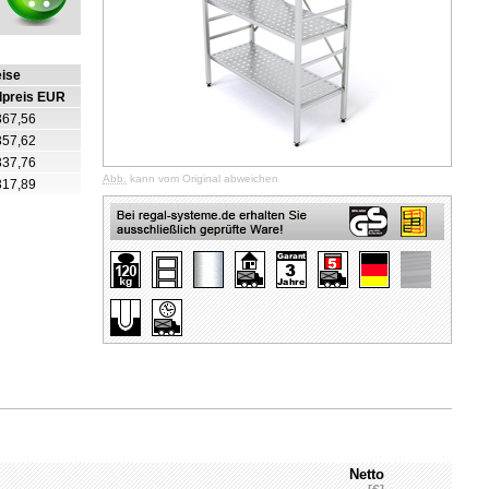
eise
lpreis EUR
367,56
357,62
337,76
Abb.
kann vom Original abweichen
317,89
Netto