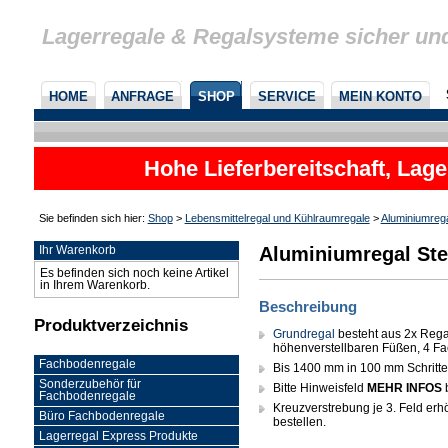
Lagerregale & Regalsysteme sicher un
HOME
ANFRAGE
SHOP
SERVICE
MEIN KONTO
Hohe Lieferbereitschaft, Lage
Sie befinden sich hier:
Shop
>
Lebensmittelregal und Kühlraumregale
>
Aluminiumreg
Aluminiumregal Ste
Ihr Warenkorb
Es befinden sich noch keine Artikel
in Ihrem Warenkorb.
Beschreibung
Produktverzeichnis
Grundregal
besteht aus 2x Rega
höhenverstellbaren Füßen, 4 Fa
Fachbodenregale
Bis 1400 mm in 100 mm Schritten 
Sonderzubehör für
Bitte Hinweisfeld
MEHR INFOS
Fachbodenregale
Kreuzverstrebung je 3. Feld erhöh
Büro Fachbodenregale
bestellen.
Lagerregal Express Produkte