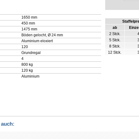
1650 mm
Staffelpr
450 mm
ab
Einze
1475 mm
2 Stck.
Böden gelocht, Ø 24 mm
5 Stck.
Aluminium eloxiert
8 Stck.
120
12 Stck.
Grundregal
4
800 kg
120 kg
Aluminium
 auch: