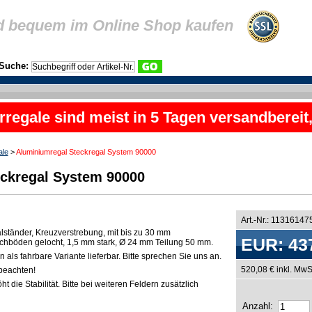
d bequem im Online Shop kaufen
Suche:
rregale sind meist in 5 Tagen versandbereit
ale
>
Aluminiumregal Steckregal System 90000
ckregal System 90000
Art.-Nr.: 11316147
lständer, Kreuzverstrebung, mit bis zu 30 mm
EUR: 43
chböden gelocht, 1,5 mm stark, Ø 24 mm Teilung 50 mm.
als fahrbare Variante lieferbar. Bitte sprechen Sie uns an.
520,08 € inkl. MwS
beachten!
t die Stabilität. Bitte bei weiteren Feldern zusätzlich
Anzahl: