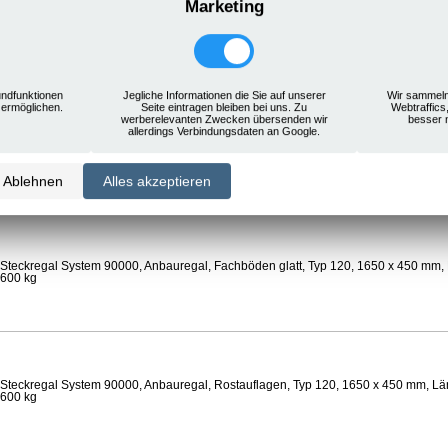
Marketing
Steckregal System 90000, Anbauregal, Rostauflagen, Typ 120, 1650 x 450 mm, Län
 600 kg
ndfunktionen
Jegliche Informationen die Sie auf unserer
Wir sammeln
 ermöglichen.
Seite eintragen bleiben bei uns. Zu
Webtraffics
werberelevanten Zwecken übersenden wir
besser 
allerdings Verbindungsdaten an Google.
Steckregal System 90000, Anbauregal, Böden gelocht, Ø 24 mm, Typ 120, 1650 x 
 Feldlast 800 kg
Ablehnen
Alles akzeptieren
Steckregal System 90000, Anbauregal, Fachböden glatt, Typ 120, 1650 x 450 mm, 
 600 kg
Steckregal System 90000, Anbauregal, Rostauflagen, Typ 120, 1650 x 450 mm, Län
 600 kg