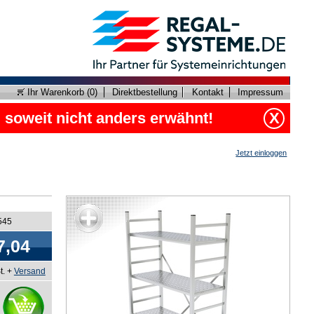
Ihr Warenkorb (
0
)
Direktbestellung
Kontakt
Impressum
, soweit nicht anders erwähnt!
X
Jetzt einloggen
545
7,04
t. +
Versand