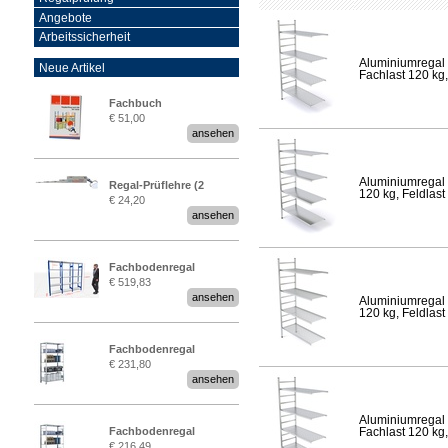
Angebote
Arbeitssicherheit
Aluminiumregal 
Neue Artikel
Fachlast 120 kg,
Fachbuch
€ 51,00
„Regalprüfung nach DIN
ansehen
EN 15635“
Aluminiumregal 
Regal-Prüflehre (2
120 kg, Feldlast
€ 24,20
Stück)
ansehen
Fachbodenregal
€ 519,83
Stecksystem MultiPlus
ansehen
Aluminiumregal 
2,25 Meter breit
120 kg, Feldlast
Fachbodenregal
€ 231,80
Stecksystem MultiPlus
ansehen
Aluminiumregal 
Fachbodenregal
Fachlast 120 kg,
€ 216,49