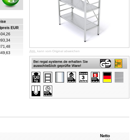
eise
lpreis EUR
404,26
393,34
371,48
Abb.
kann vom Original abweichen
349,63
Netto