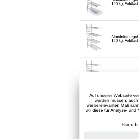
Aluminiumregal 
120 kg, Feldlast
Aluminiumregal 
120 kg, Feldlast
Aluminiumregal 
Fachlast 120 kg,
Auf unserer Webseite ver
werden müssen, auch C
werberelevanten Maßnahme
wir diese für Analyse- und
Aluminiumregal 
120 kg, Feldlast
Hier erh