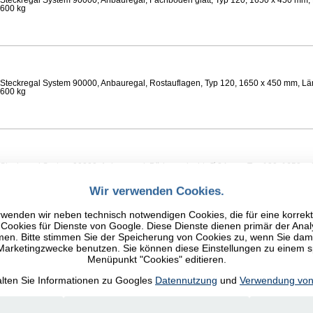
Steckregal System 90000, Anbauregal, Fachböden glatt, Typ 120, 1650 x 450 mm, 
 600 kg
Steckregal System 90000, Anbauregal, Rostauflagen, Typ 120, 1650 x 450 mm, Lä
 600 kg
Steckregal System 90000, Anbauregal, Böden gelocht, Ø 24 mm, Typ 120, 1650 x 
 Feldlast 800 kg
Wir verwenden Cookies.
wenden wir neben technisch notwendigen Cookies, die für eine korrek
ookies für Dienste von Google. Diese Dienste dienen primär der Anal
n. Bitte stimmen Sie der Speicherung von Cookies zu, wenn Sie damit
 Marketingzwecke benutzen. Sie können diese Einstellungen zu einem 
Steckregal System 90000, Anbauregal, Fachböden glatt, Typ 120, 1650 x 450 mm, 
Menüpunkt "Cookies" editieren.
 600 kg
alten Sie Informationen zu Googles
Datennutzung
und
Verwendung von