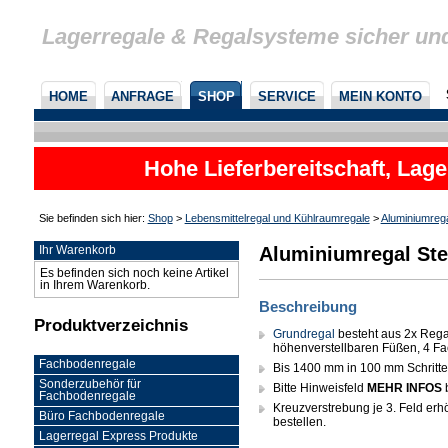
Lagerregale & Regalsysteme sicher un
HOME
ANFRAGE
SHOP
SERVICE
MEIN KONTO
Hohe Lieferbereitschaft, Lage
Sie befinden sich hier:
Shop
>
Lebensmittelregal und Kühlraumregale
>
Aluminiumreg
Aluminiumregal Ste
Ihr Warenkorb
Es befinden sich noch keine Artikel
in Ihrem Warenkorb.
Beschreibung
Produktverzeichnis
Grundregal
besteht aus 2x Rega
höhenverstellbaren Füßen, 4 Fa
Fachbodenregale
Bis 1400 mm in 100 mm Schritten 
Sonderzubehör für
Bitte Hinweisfeld
MEHR INFOS
Fachbodenregale
Kreuzverstrebung je 3. Feld erhöh
Büro Fachbodenregale
bestellen.
Lagerregal Express Produkte