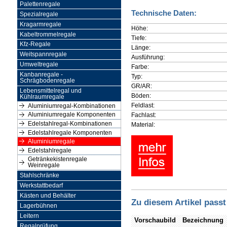
Palettenregale
Technische Daten:
Spezialregale
Kragarmregale
Höhe:
Kabeltrommelregale
Tiefe:
Kfz-Regale
Länge:
Weitspannregale
Ausführung:
Umweltregale
Farbe:
Kanbanregale -
Typ:
Schrägbodenregale
GR/AR:
Lebensmittelregal und
Böden:
Kühlraumregale
Feldlast:
Aluminiumregal-Kombinationen
Fachlast:
Aluminiumregale Komponenten
Edelstahlregal-Kombinationen
Material:
Edelstahlregale Komponenten
Aluminiumregale
Edelstahlregale
Getränkekistenregale
Weinregale
Stahlschränke
Werkstattbedarf
Kästen und Behälter
Zu diesem Artikel passt
Lagerbühnen
Leitern
Vorschaubild
Bezeichnung
Regalprüfung