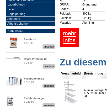
GR/AR:
Grundregal
Lagerbühnen
Böden:
4
Leitern
Feldlast:
800 kg
Regalprüfung
Fachlast:
120 kg
Angebote
Material:
Aluminium
Arbeitssicherheit
Neue Artikel
Fachbuch
€ 51,00
„Regalprüfung nach DIN
ansehen
EN 15635“
Zu diesem 
Regal-Prüflehre (2
€ 24,20
Stück)
ansehen
Vorschaubild
Bezeichnung
Fachbodenregal
€ 519,83
Stecksystem MultiPlus
ansehen
2,25 Meter breit
Aluminiumregal S
1650 x 500 mm, Lä
kg
Fachbodenregal
€ 231,80
Stecksystem MultiPlus
ansehen