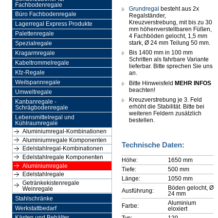
Fachbodenregale
Grundregal
besteht aus 2x
Büro Fachbodenregale
Regalständer,
Kreuzverstrebung, mit bis zu 30
Lagerregal Express Produkte
mm höhenverstellbaren Füßen,
Palettenregale
4 Fachböden gelocht, 1,5 mm
stark, Ø 24 mm Teilung 50 mm.
Spezialregale
Bis 1400 mm in 100 mm
Kragarmregale
Schritten als fahrbare Variante
Kabeltrommelregale
lieferbar. Bitte sprechen Sie uns
Kfz-Regale
an.
Weitspannregale
Bitte Hinweisfeld
MEHR INFOS
beachten!
Umweltregale
Kreuzverstrebung je 3. Feld
Kanbanregale -
erhöht die Stabilität. Bitte bei
Schrägbodenregale
weiteren Feldern zusätzlich
Lebensmittelregal und
bestellen.
Kühlraumregale
Aluminiumregal-Kombinationen
Aluminiumregale Komponenten
Technische Daten:
Edelstahlregal-Kombinationen
Edelstahlregale Komponenten
Höhe:
1650 mm
Aluminiumregale
Tiefe:
500 mm
Edelstahlregale
Länge:
1050 mm
Getränkekistenregale
Böden gelocht, Ø
Weinregale
Ausführung:
24 mm
Stahlschränke
Aluminium
Farbe:
Werkstattbedarf
eloxiert
Typ:
120
Kästen und Behälter