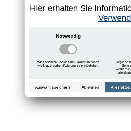
Hier erhalten Sie Informa
Verwend
Notwendig
Wir speichern Cookies um Grundfunktionen
Jegliche I
wie Nutzerauthentifizierung zu ermöglichen.
Seite 
werberele
allerdin
Auswahl speichern
Ablehnen
Alles akze