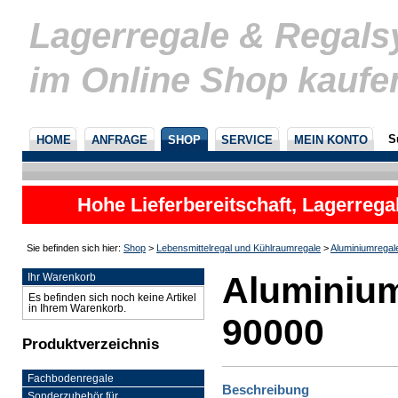
Lagerregale & Regal
im Online Shop kaufe
S
HOME
ANFRAGE
SHOP
SERVICE
MEIN KONTO
Hohe Lieferbereitschaft, Lagerrega
nicht
Sie befinden sich hier:
Shop
>
Lebensmittelregal und Kühlraumregale
>
Aluminiumregal
Aluminium
Ihr Warenkorb
Es befinden sich noch keine Artikel
in Ihrem Warenkorb.
90000
Produktverzeichnis
Fachbodenregale
Beschreibung
Sonderzubehör für