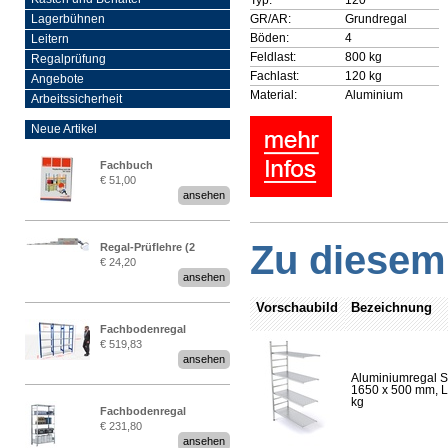
GR/AR:
Grundregal
Lagerbühnen
Böden:
4
Leitern
Feldlast:
800 kg
Regalprüfung
Fachlast:
120 kg
Angebote
Material:
Aluminium
Arbeitssicherheit
Neue Artikel
Fachbuch
€ 51,00
„Regalprüfung nach DIN
ansehen
EN 15635“
Zu diesem 
Regal-Prüflehre (2
€ 24,20
Stück)
ansehen
Vorschaubild
Bezeichnung
Fachbodenregal
€ 519,83
Stecksystem MultiPlus
ansehen
2,25 Meter breit
Aluminiumregal S
1650 x 500 mm, Lä
kg
Fachbodenregal
€ 231,80
Stecksystem MultiPlus
ansehen