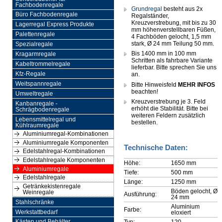
Fachbodenregale
Grundregal
besteht aus 2x
Büro Fachbodenregale
Regalständer,
Kreuzverstrebung, mit bis zu 30
Lagerregal Express Produkte
mm höhenverstellbaren Füßen,
Palettenregale
4 Fachböden gelocht, 1,5 mm
stark, Ø 24 mm Teilung 50 mm.
Spezialregale
Bis 1400 mm in 100 mm
Kragarmregale
Schritten als fahrbare Variante
Kabeltrommelregale
lieferbar. Bitte sprechen Sie uns
Kfz-Regale
an.
Weitspannregale
Bitte Hinweisfeld
MEHR INFOS
beachten!
Umweltregale
Kreuzverstrebung je 3. Feld
Kanbanregale -
erhöht die Stabilität. Bitte bei
Schrägbodenregale
weiteren Feldern zusätzlich
Lebensmittelregal und
bestellen.
Kühlraumregale
Aluminiumregal-Kombinationen
Aluminiumregale Komponenten
Technische Daten:
Edelstahlregal-Kombinationen
Edelstahlregale Komponenten
Höhe:
1650 mm
Aluminiumregale
Tiefe:
500 mm
Edelstahlregale
Länge:
1250 mm
Getränkekistenregale
Böden gelocht, Ø
Weinregale
Ausführung:
24 mm
Stahlschränke
Aluminium
Farbe:
Werkstattbedarf
eloxiert
Typ:
120
Kästen und Behälter