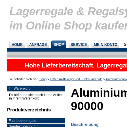
Lagerregale & Regal
im Online Shop kaufe
S
HOME
ANFRAGE
SHOP
SERVICE
MEIN KONTO
Hohe Lieferbereitschaft, Lagerrega
nicht
Sie befinden sich hier:
Shop
>
Lebensmittelregal und Kühlraumregale
>
Aluminiumregal
Aluminium
Ihr Warenkorb
Es befinden sich noch keine Artikel
in Ihrem Warenkorb.
90000
Produktverzeichnis
Fachbodenregale
Beschreibung
Sonderzubehör für