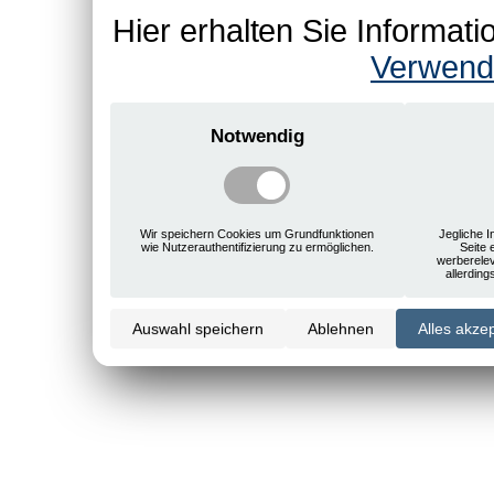
Hier erhalten Sie Informa
Verwend
Notwendig
Wir speichern Cookies um Grundfunktionen
Jegliche I
wie Nutzerauthentifizierung zu ermöglichen.
Seite 
werberele
allerdin
Auswahl speichern
Ablehnen
Alles akze