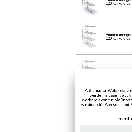
Aluminiumregal 
120 kg, Feldlast
Aluminiumregal 
120 kg, Feldlast
Aluminiumregal 
Fachlast 120 kg,
Auf unserer Webseite ver
werden müssen, auch C
werberelevanten Maßnahme
wir diese für Analyse- und
Aluminiumregal 
120 kg, Feldlast
Hier erh