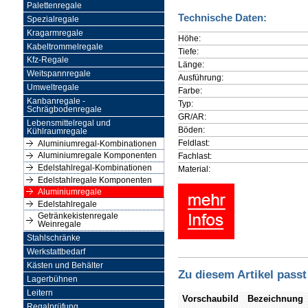
Palettenregale
Technische Daten:
Spezialregale
Kragarmregale
Höhe:
Kabeltrommelregale
Tiefe:
Kfz-Regale
Länge:
Weitspannregale
Ausführung:
Umweltregale
Farbe:
Kanbanregale -
Typ:
Schrägbodenregale
GR/AR:
Lebensmittelregal und
Böden:
Kühlraumregale
Feldlast:
Aluminiumregal-Kombinationen
Fachlast:
Aluminiumregale Komponenten
Edelstahlregal-Kombinationen
Material:
Edelstahlregale Komponenten
Aluminiumregale
Edelstahlregale
Getränkekistenregale
Weinregale
Stahlschränke
Werkstattbedarf
Kästen und Behälter
Zu diesem Artikel passt
Lagerbühnen
Leitern
Vorschaubild
Bezeichnung
Regalprüfung