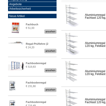
Angebote
Arbeitssicherheit
Aluminiumregal 
Neue Artikel
Fachlast 120 kg,
Fachbuch
€ 51,00
„Regalprüfung nach DIN
ansehen
EN 15635“
Aluminiumregal 
Regal-Prüflehre (2
120 kg, Feldlast
€ 24,20
Stück)
ansehen
Fachbodenregal
€ 519,83
Stecksystem MultiPlus
ansehen
Aluminiumregal 
2,25 Meter breit
120 kg, Feldlast
Fachbodenregal
€ 231,80
Stecksystem MultiPlus
ansehen
Aluminiumregal 
Fachbodenregal
Fachlast 120 kg,
€ 216,49