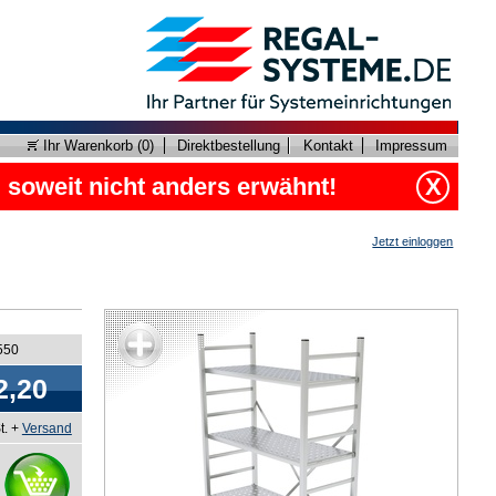
Ihr Warenkorb (
0
)
Direktbestellung
Kontakt
Impressum
, soweit nicht anders erwähnt!
X
Jetzt einloggen
550
2,20
t. +
Versand