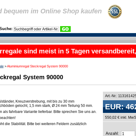
d bequem im Online Shop kaufen
Suche:
rregale sind meist in 5 Tagen versandbereit
ale
>
Aluminiumregal Steckregal System 90000
ckregal System 90000
Art.-Nr.: 11316142
lständer, Kreuzverstrebung, mit bis zu 30 mm
EUR: 46
chböden gelocht, 1,5 mm stark, Ø 24 mm Teilung 50 mm.
als fahrbare Variante lieferbar. Bitte sprechen Sie uns an.
550,02 € inkl. MwS
beachten!
t die Stabilität. Bitte bei weiteren Feldern zusätzlich
Anzahl: