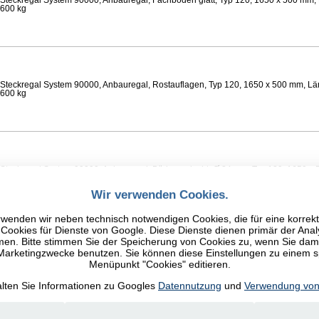
Steckregal System 90000, Anbauregal, Fachböden glatt, Typ 120, 1650 x 500 mm, 
 600 kg
Steckregal System 90000, Anbauregal, Rostauflagen, Typ 120, 1650 x 500 mm, Lä
 600 kg
Steckregal System 90000, Anbauregal, Böden gelocht, Ø 24 mm, Typ 120, 1650 x 
 Feldlast 800 kg
Wir verwenden Cookies.
wenden wir neben technisch notwendigen Cookies, die für eine korrek
ookies für Dienste von Google. Diese Dienste dienen primär der Anal
n. Bitte stimmen Sie der Speicherung von Cookies zu, wenn Sie damit
 Marketingzwecke benutzen. Sie können diese Einstellungen zu einem 
Steckregal System 90000, Anbauregal, Fachböden glatt, Typ 120, 1650 x 500 mm, 
Menüpunkt "Cookies" editieren.
 600 kg
alten Sie Informationen zu Googles
Datennutzung
und
Verwendung von