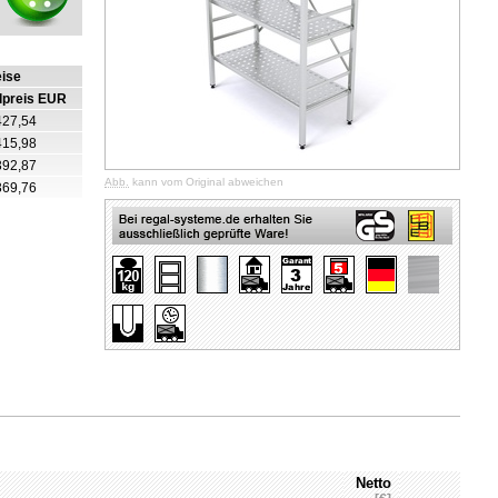
eise
lpreis EUR
427,54
415,98
392,87
Abb.
kann vom Original abweichen
369,76
Netto