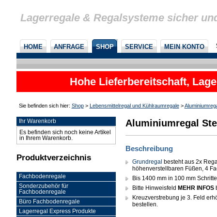
Lagerregale & Regalsysteme sicher un
HOME
ANFRAGE
SHOP
SERVICE
MEIN KONTO
Hohe Lieferbereitschaft, Lage
Sie befinden sich hier:
Shop
>
Lebensmittelregal und Kühlraumregale
>
Aluminiumreg
Aluminiumregal Ste
Ihr Warenkorb
Es befinden sich noch keine Artikel
in Ihrem Warenkorb.
Beschreibung
Produktverzeichnis
Grundregal
besteht aus 2x Rega
höhenverstellbaren Füßen, 4 Fa
Fachbodenregale
Bis 1400 mm in 100 mm Schritten 
Sonderzubehör für
Bitte Hinweisfeld
MEHR INFOS
Fachbodenregale
Kreuzverstrebung je 3. Feld erhöh
Büro Fachbodenregale
bestellen.
Lagerregal Express Produkte