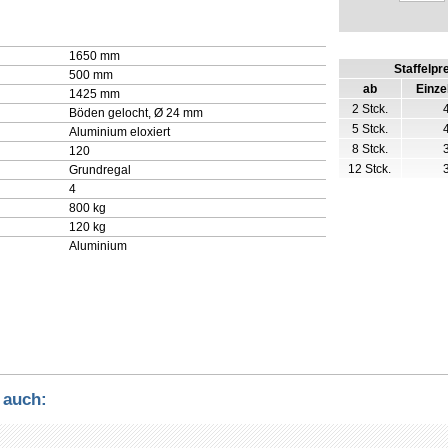
1650 mm
Staffelpr
500 mm
ab
Einze
1425 mm
2 Stck.
Böden gelocht, Ø 24 mm
5 Stck.
Aluminium eloxiert
8 Stck.
120
12 Stck.
Grundregal
4
800 kg
120 kg
Aluminium
 auch: