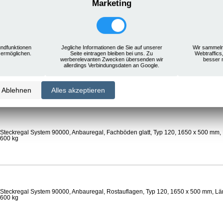
Marketing
Steckregal System 90000, Anbauregal, Rostauflagen, Typ 120, 1650 x 500 mm, Län
 600 kg
ndfunktionen
Jegliche Informationen die Sie auf unserer
Wir sammeln
 ermöglichen.
Seite eintragen bleiben bei uns. Zu
Webtraffics
werberelevanten Zwecken übersenden wir
besser 
allerdings Verbindungsdaten an Google.
Steckregal System 90000, Anbauregal, Böden gelocht, Ø 24 mm, Typ 120, 1650 x 
 Feldlast 800 kg
Ablehnen
Alles akzeptieren
Steckregal System 90000, Anbauregal, Fachböden glatt, Typ 120, 1650 x 500 mm, 
 600 kg
Steckregal System 90000, Anbauregal, Rostauflagen, Typ 120, 1650 x 500 mm, Län
 600 kg