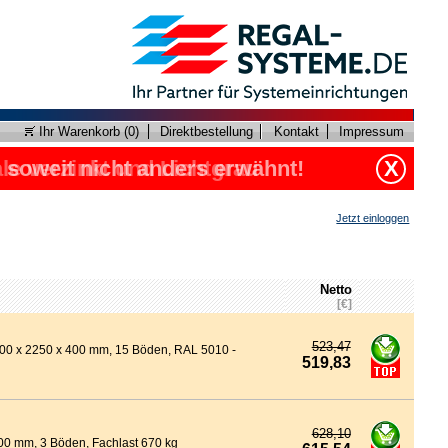
Ihr Warenkorb (
0
)
Direktbestellung
Kontakt
Impressum
, soweit nicht anders erwähnt!
le verzinkt und Lichtgrau
X
Jetzt einloggen
Netto
[€]
523,47
2000 x 2250 x 400 mm, 15 Böden, RAL 5010 -
519,83
628,10
00 mm, 3 Böden, Fachlast 670 kg