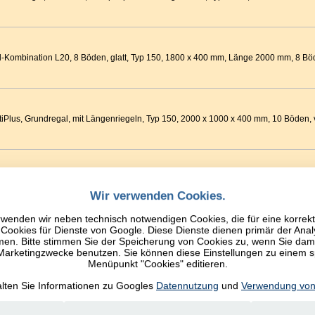
Kombination L20, 8 Böden, glatt, Typ 150, 1800 x 400 mm, Länge 2000 mm, 8 Böde
iPlus, Grundregal, mit Längenriegeln, Typ 150, 2000 x 1000 x 400 mm, 10 Böden, v
regal, Grundregal, 3 Lagerebenen, 2000 x 1500 x 400 mm, 3 Böden, verzinkt, Fach
Wir verwenden Cookies.
wenden wir neben technisch notwendigen Cookies, die für eine korrek
ookies für Dienste von Google. Diese Dienste dienen primär der Anal
mplettregal, GR / Starterset, Komplettregal, Typ S610-M18, 4000 x 8444 x 1100 m
n. Bitte stimmen Sie der Speicherung von Cookies zu, wenn Sie damit
5 kg
 Marketingzwecke benutzen. Sie können diese Einstellungen zu einem 
Menüpunkt "Cookies" editieren.
alten Sie Informationen zu Googles
Datennutzung
und
Verwendung von
gen mit Stirnwänden und Etagenböden aus Drahtschweißgitter, Ladefläche 1250
inkt