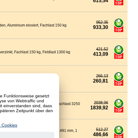
615,54
952,35
n, Aluminium eloxiert, Fachlast 150 kg
933,30
421,52
erzinkt, Fachlast 150 kg, Feldlast 1300 kg
413,09
266,13
last 400 kg, Feldlast 1200 kg
260,81
te Funktionsweise gesetzt
yse von Webtraffic und
2038,06
m, 2 Böden, RAL 5010 / RAL 2004, Fachlast 3250
 einverstanden sind, dass
1839,92
späteren Zeitpunkt über den
 Cookies
512,27
 X 610 mm, 1825 x 690 mm, Länge 1491 mm, 1
486,66