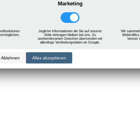
Marketing
1
ndfunktionen
Jegliche Informationen die Sie auf unserer
Wir sammeln
 ermöglichen.
Seite eintragen bleiben bei uns. Zu
Webtraffics
werberelevanten Zwecken übersenden wir
besser 
allerdings Verbindungsdaten an Google.
Ablehnen
Alles akzeptieren