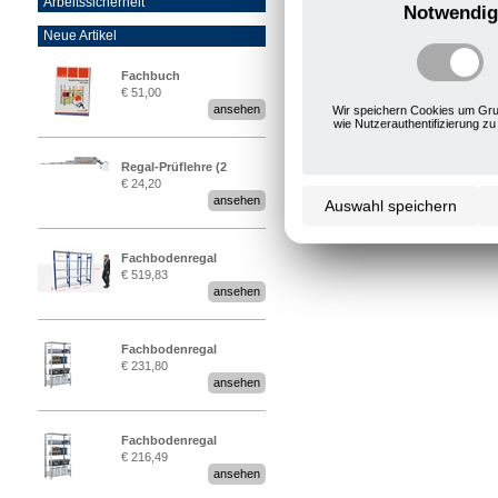
Arbeitssicherheit
Notwendig
Neue Artikel
Seite 1
von 1
zurück
Fachbuch
€ 51,00
„Regalprüfung nach DIN
ansehen
Wir speichern Cookies um Gru
EN 15635“
wie Nutzerauthentifizierung zu
Regal-Prüflehre (2
€ 24,20
Stück)
ansehen
Auswahl speichern
Fachbodenregal
€ 519,83
Stecksystem MultiPlus
ansehen
2,25 Meter breit
Fachbodenregal
€ 231,80
Stecksystem MultiPlus
ansehen
Fachbodenregal
€ 216,49
Stecksystem MultiPlus
ansehen