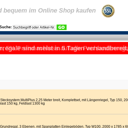
d bequem im Online Shop kaufen
Suche:
rregale sind meist in 5 Tagen versandbereit
, 5% Preisnachlass auf alle Fachbodenrega
tecksystem MultiPlus 2,25 Meter breit, Komplettset, mit Längenriegel, Typ 150, 
last 150 kg, Feldlast 1300 kg
 Grundregal, 3 Ebenen, mit Spanplatten Einlegeböden, Typ W100, 2000 x 1785 x 6