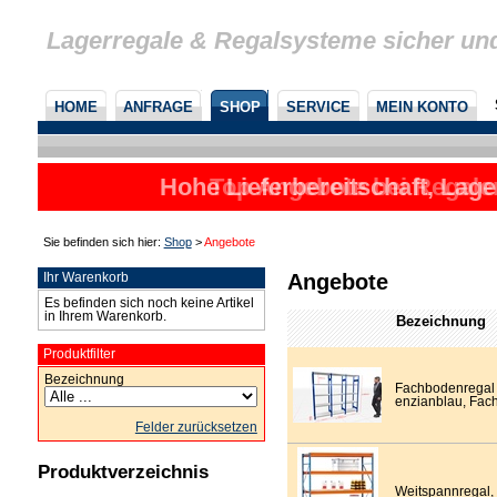
Lagerregale & Regalsysteme sicher un
HOME
ANFRAGE
SHOP
SERVICE
MEIN KONTO
Hohe Lieferbereitschaft, Lage
Top Angebote bei Regalen
Sie befinden sich hier:
Shop
>
Angebote
Angebote
Ihr Warenkorb
Es befinden sich noch keine Artikel
in Ihrem Warenkorb.
Bezeichnung
Produktfilter
Bezeichnung
Fachbodenregal S
enzianblau, Fach
Felder zurücksetzen
Produktverzeichnis
Weitspannregal,