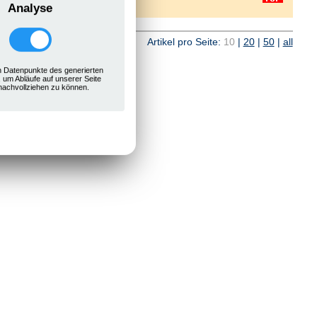
Analyse
weiter
Artikel pro Seite:
10
|
20
|
50
|
all
 Datenpunkte des generierten
, um Abläufe auf unserer Seite
nachvollziehen zu können.