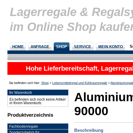
Lagerregale & Regal
im Online Shop kaufe
S
HOME
ANFRAGE
SHOP
SERVICE
MEIN KONTO
Hohe Lieferbereitschaft, Lagerrega
nicht
Sie befinden sich hier:
Shop
>
Lebensmittelregal und Kühlraumregale
>
Aluminiumregal
Aluminium
Ihr Warenkorb
Es befinden sich noch keine Artikel
in Ihrem Warenkorb.
90000
Produktverzeichnis
Fachbodenregale
Beschreibung
Sonderzubehör für