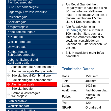
Fachbodenregale
Alu Regal Grundeinheit,
Büro Fachbodenregale
Regalsystem 90000, mit bis zu
30 mm höhenverstellbaren
Lagerregal Express Produkte
Füßen, besteht aus 2 Leitern, 4
Palettenregale
glatten Fachböden 1,5 mm
stark, 1 Kreuzverstrebung
Spezialregale
Alle Regalsysteme im
Kragarmregale
Grundregal
, bis 1400 mm in
Kabeltrommelregale
100 mm Schritten, auch als
Kfz-Regale
fahrbare Varianten erhältlich,
sowie mit verschiedenen
Weitspannregale
Fachböden. Bitte sprechen Sie
Umweltregale
uns an.
Kanbanregale -
Bitte Hinweisfeld
mehr Infos
Schrägbodenregale
beachten!
Lebensmittelregal und
Kühlraumregale
Aluminiumregal-Kombinationen
Technische Daten:
Aluminiumregale Komponenten
Edelstahlregal-Kombinationen
Höhe:
1500 mm
Edelstahlregale Komponenten
Tiefe:
400 mm
Aluminiumregale
Länge:
1425 mm
Edelstahlregale
Ausführung:
Fachböden glatt
Getränkekistenregale
Aluminium
Weinregale
Farbe:
eloxiert
Stahlschränke
Typ:
120
Werkstattbedarf
GR/AR:
Grundregal
Kästen und Behälter