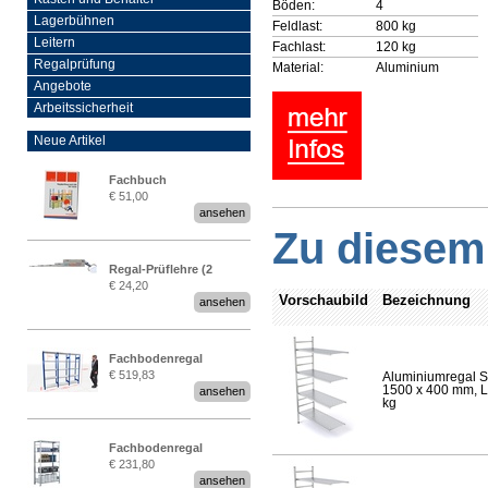
Böden:
4
Lagerbühnen
Feldlast:
800 kg
Leitern
Fachlast:
120 kg
Regalprüfung
Material:
Aluminium
Angebote
Arbeitssicherheit
Neue Artikel
Fachbuch
€ 51,00
„Regalprüfung nach DIN
ansehen
EN 15635“
Zu diesem 
Regal-Prüflehre (2
€ 24,20
Stück)
Vorschaubild
Bezeichnung
ansehen
Fachbodenregal
€ 519,83
Aluminiumregal S
Stecksystem MultiPlus
1500 x 400 mm, Lä
ansehen
2,25 Meter breit
kg
Fachbodenregal
€ 231,80
Stecksystem MultiPlus
ansehen