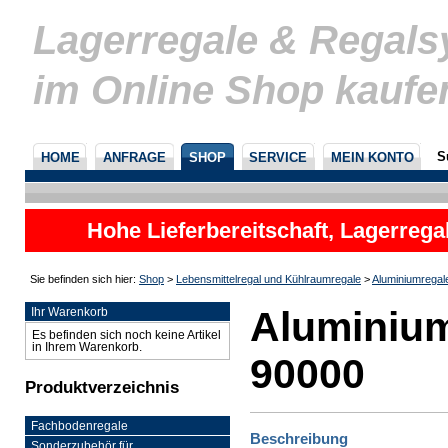
Lagerregale & Regal
im Online Shop kaufe
S
HOME
ANFRAGE
SHOP
SERVICE
MEIN KONTO
Hohe Lieferbereitschaft, Lagerrega
nicht
Sie befinden sich hier:
Shop
>
Lebensmittelregal und Kühlraumregale
>
Aluminiumregal
Aluminium
Ihr Warenkorb
Es befinden sich noch keine Artikel
in Ihrem Warenkorb.
90000
Produktverzeichnis
Fachbodenregale
Beschreibung
Sonderzubehör für