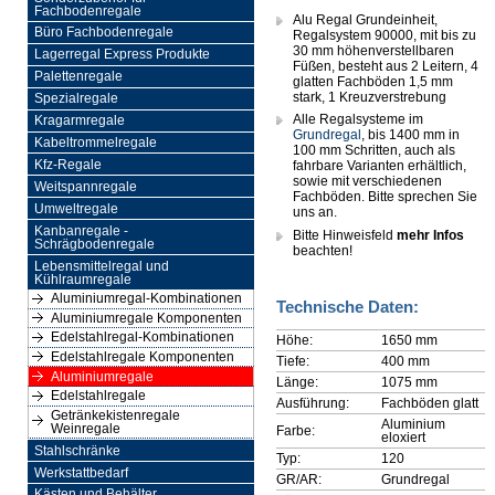
Fachbodenregale
Alu Regal Grundeinheit,
Büro Fachbodenregale
Regalsystem 90000, mit bis zu
30 mm höhenverstellbaren
Lagerregal Express Produkte
Füßen, besteht aus 2 Leitern, 4
Palettenregale
glatten Fachböden 1,5 mm
stark, 1 Kreuzverstrebung
Spezialregale
Alle Regalsysteme im
Kragarmregale
Grundregal
, bis 1400 mm in
Kabeltrommelregale
100 mm Schritten, auch als
Kfz-Regale
fahrbare Varianten erhältlich,
sowie mit verschiedenen
Weitspannregale
Fachböden. Bitte sprechen Sie
Umweltregale
uns an.
Kanbanregale -
Bitte Hinweisfeld
mehr Infos
Schrägbodenregale
beachten!
Lebensmittelregal und
Kühlraumregale
Aluminiumregal-Kombinationen
Technische Daten:
Aluminiumregale Komponenten
Edelstahlregal-Kombinationen
Höhe:
1650 mm
Edelstahlregale Komponenten
Tiefe:
400 mm
Aluminiumregale
Länge:
1075 mm
Edelstahlregale
Ausführung:
Fachböden glatt
Getränkekistenregale
Aluminium
Weinregale
Farbe:
eloxiert
Stahlschränke
Typ:
120
Werkstattbedarf
GR/AR:
Grundregal
Kästen und Behälter