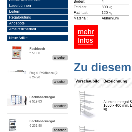
Böden:
4
Lagerbühnen
Feldlast:
800 kg
Leitern
Fachlast:
120 kg
Regalprüfung
Material:
Aluminium
Angebote
Arbeitssicherheit
Neue Artikel
Fachbuch
€ 51,00
„Regalprüfung nach DIN
ansehen
EN 15635“
Zu diesem 
Regal-Prüflehre (2
€ 24,20
Stück)
Vorschaubild
Bezeichnung
ansehen
Fachbodenregal
€ 519,83
Aluminiumregal S
Stecksystem MultiPlus
1650 x 400 mm, Lä
ansehen
2,25 Meter breit
kg
Fachbodenregal
€ 231,80
Stecksystem MultiPlus
ansehen