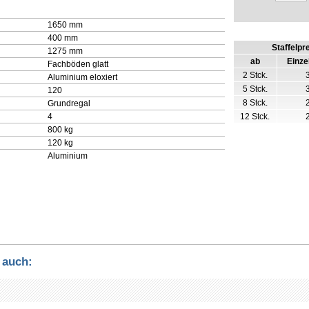
1650 mm
400 mm
Staffelpr
1275 mm
ab
Einze
Fachböden glatt
2 Stck.
Aluminium eloxiert
5 Stck.
120
8 Stck.
Grundregal
4
12 Stck.
800 kg
120 kg
Aluminium
 auch: