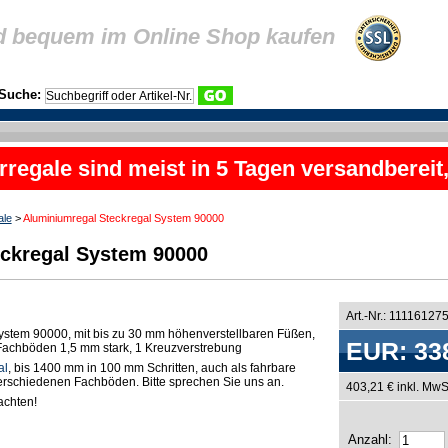
d bequem im Online Shop kaufen
Suche:
rregale sind meist in 5 Tagen versandbereit
ale
>
Aluminiumregal Steckregal System 90000
ckregal System 90000
Art.-Nr.: 11116127
ystem 90000, mit bis zu 30 mm höhenverstellbaren Füßen,
EUR: 33
n Fachböden 1,5 mm stark, 1 Kreuzverstrebung
al
, bis 1400 mm in 100 mm Schritten, auch als fahrbare
 verschiedenen Fachböden. Bitte sprechen Sie uns an.
403,21 € inkl. MwS
chten!
Anzahl: