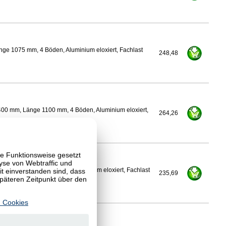
nge 1075 mm, 4 Böden, Aluminium eloxiert, Fachlast
248,48
400 mm, Länge 1100 mm, 4 Böden, Aluminium eloxiert,
264,26
te Funktionsweise gesetzt
yse von Webtraffic und
 einverstanden sind, dass
Länge 1100 mm, 4 Böden, Aluminium eloxiert, Fachlast
235,69
späteren Zeitpunkt über den
 Cookies