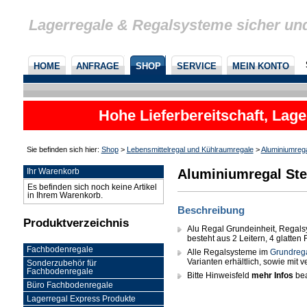
Lagerregale & Regalsysteme sicher un
HOME
ANFRAGE
SHOP
SERVICE
MEIN KONTO
Hohe Lieferbereitschaft, Lage
Sie befinden sich hier:
Shop
>
Lebensmittelregal und Kühlraumregale
>
Aluminiumreg
Aluminiumregal Ste
Ihr Warenkorb
Es befinden sich noch keine Artikel
in Ihrem Warenkorb.
Beschreibung
Produktverzeichnis
Alu Regal Grundeinheit, Regals
besteht aus 2 Leitern, 4 glatte
Fachbodenregale
Alle Regalsysteme im
Grundreg
Varianten erhältlich, sowie mit
Sonderzubehör für
Fachbodenregale
Bitte Hinweisfeld
mehr Infos
bea
Büro Fachbodenregale
Lagerregal Express Produkte