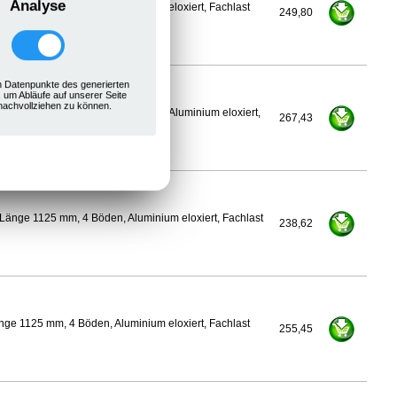
Analyse
ge 1100 mm, 4 Böden, Aluminium eloxiert, Fachlast
249,80
 Datenpunkte des generierten
, um Abläufe auf unserer Seite
nachvollziehen zu können.
400 mm, Länge 1125 mm, 4 Böden, Aluminium eloxiert,
267,43
Länge 1125 mm, 4 Böden, Aluminium eloxiert, Fachlast
238,62
ge 1125 mm, 4 Böden, Aluminium eloxiert, Fachlast
255,45