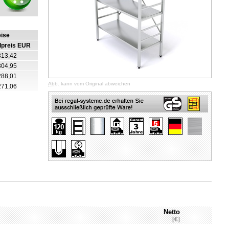
eise
lpreis EUR
313,42
304,95
288,01
Abb.
kann vom Original abweichen
271,06
Netto
[€]