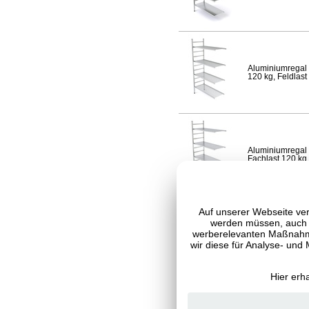
Aluminiumregal 
120 kg, Feldlast
Aluminiumregal 
Fachlast 120 kg,
Auf unserer Webseite ver
werden müssen, auch C
werberelevanten Maßnahme
Aluminiumregal 
120 kg, Feldlast
wir diese für Analyse- und
Hier erh