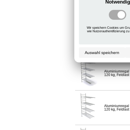
Notwendig
Aluminiumregal 
120 kg, Feldlast
Wir speichern Cookies um Gru
wie Nutzerauthentifizierung zu
Aluminiumregal 
Fachlast 120 kg,
Auswahl speichern
Aluminiumregal 
120 kg, Feldlast
Aluminiumregal 
120 kg, Feldlast