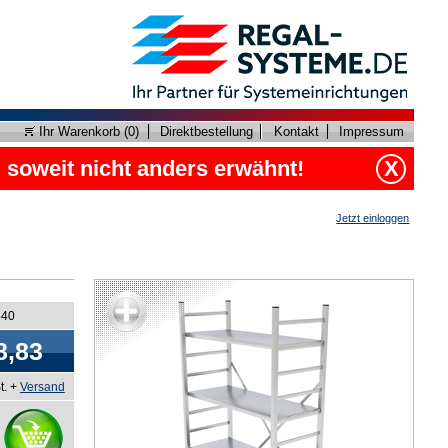
Ihr Warenkorb (
0
)
Direktbestellung
Kontakt
Impressum
, soweit nicht anders erwähnt!
X
Jetzt einloggen
540
8,83
t. +
Versand