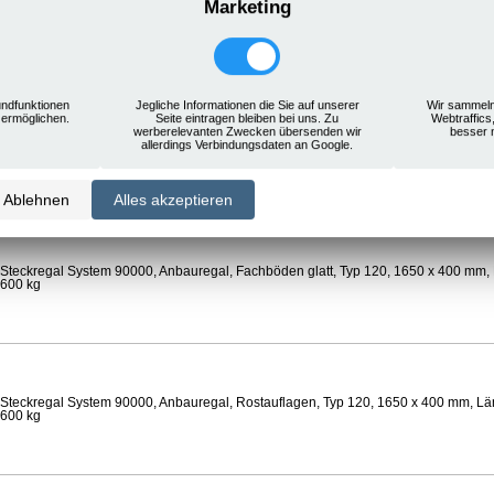
Marketing
Steckregal System 90000, Anbauregal, Rostauflagen, Typ 120, 1650 x 400 mm, Län
 600 kg
ndfunktionen
Jegliche Informationen die Sie auf unserer
Wir sammeln
 ermöglichen.
Seite eintragen bleiben bei uns. Zu
Webtraffics
werberelevanten Zwecken übersenden wir
besser 
Steckregal System 90000, Anbauregal, Böden gelocht, Ø 24 mm, Typ 120, 1650 x 
allerdings Verbindungsdaten an Google.
 Feldlast 600 kg
Ablehnen
Alles akzeptieren
Steckregal System 90000, Anbauregal, Fachböden glatt, Typ 120, 1650 x 400 mm, 
 600 kg
Steckregal System 90000, Anbauregal, Rostauflagen, Typ 120, 1650 x 400 mm, Län
 600 kg