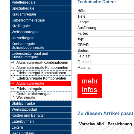
Technische Daten:
Palettenregale
Spezialregale
Höhe:
Kragarmregale
Tiefe:
Kabeltrommelregale
Länge:
Kfz-Regale
Ausführung:
Weitspannregale
Farbe:
Umweltregale
Typ:
Kanbanregale -
GR/AR:
Schrägbodenregale
Böden:
Lebensmittelregal und
Feldlast:
Kühlraumregale
Fachlast:
Aluminiumregal-Kombinationen
Material:
Aluminiumregale Komponenten
Edelstahlregal-Kombinationen
Edelstahlregale Komponenten
Aluminiumregale
Edelstahlregale
Getränkekistenregale
Weinregale
Stahlschränke
Werkstattbedarf
Zu diesem Artikel passt
Kästen und Behälter
Lagerbühnen
Vorschaubild
Bezeichnung
Leitern
Regalprüfung