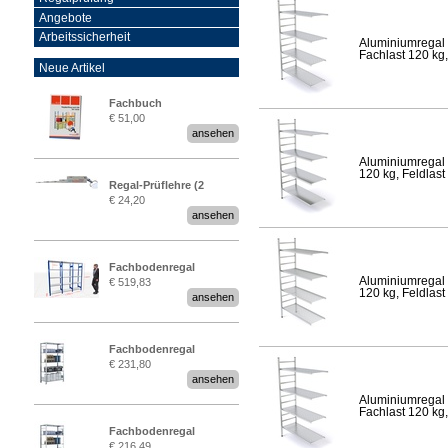
Angebote
Arbeitssicherheit
Aluminiumregal 
Fachlast 120 kg,
Neue Artikel
Fachbuch
€ 51,00
„Regalprüfung nach DIN
ansehen
EN 15635“
Aluminiumregal 
120 kg, Feldlast
Regal-Prüflehre (2
€ 24,20
Stück)
ansehen
Fachbodenregal
Aluminiumregal 
€ 519,83
Stecksystem MultiPlus
120 kg, Feldlast
ansehen
2,25 Meter breit
Fachbodenregal
€ 231,80
Stecksystem MultiPlus
ansehen
Aluminiumregal 
Fachlast 120 kg,
Fachbodenregal
€ 216,49