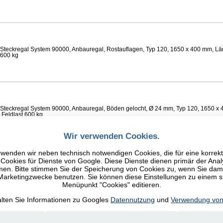
Steckregal System 90000, Anbauregal, Rostauflagen, Typ 120, 1650 x 400 mm, Lä
 600 kg
Steckregal System 90000, Anbauregal, Böden gelocht, Ø 24 mm, Typ 120, 1650 x 
 Feldlast 600 kg
Wir verwenden Cookies.
wenden wir neben technisch notwendigen Cookies, die für eine korrek
ookies für Dienste von Google. Diese Dienste dienen primär der Anal
n. Bitte stimmen Sie der Speicherung von Cookies zu, wenn Sie damit
Steckregal System 90000, Anbauregal, Fachböden glatt, Typ 120, 1650 x 400 mm, 
 600 kg
 Marketingzwecke benutzen. Sie können diese Einstellungen zu einem 
Menüpunkt "Cookies" editieren.
alten Sie Informationen zu Googles
Datennutzung
und
Verwendung von