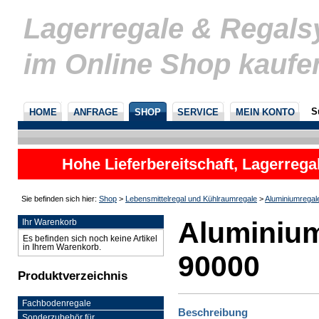
Lagerregale & Regal
im Online Shop kaufe
S
HOME
ANFRAGE
SHOP
SERVICE
MEIN KONTO
Hohe Lieferbereitschaft, Lagerrega
nicht
Sie befinden sich hier:
Shop
>
Lebensmittelregal und Kühlraumregale
>
Aluminiumregal
Aluminium
Ihr Warenkorb
Es befinden sich noch keine Artikel
in Ihrem Warenkorb.
90000
Produktverzeichnis
Fachbodenregale
Beschreibung
Sonderzubehör für