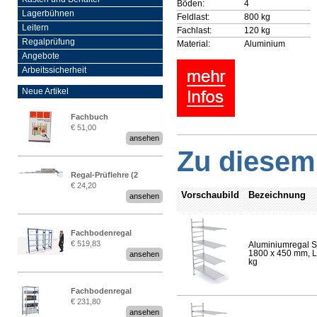
Böden:
4
Lagerbühnen
Feldlast:
800 kg
Leitern
Fachlast:
120 kg
Regalprüfung
Material:
Aluminium
Angebote
Arbeitssicherheit
Neue Artikel
Fachbuch
€ 51,00
„Regalprüfung nach DIN
ansehen
EN 15635“
Zu diesem 
Regal-Prüflehre (2
€ 24,20
Stück)
Vorschaubild
Bezeichnung
ansehen
Fachbodenregal
€ 519,83
Aluminiumregal S
Stecksystem MultiPlus
1800 x 450 mm, Lä
ansehen
2,25 Meter breit
kg
Fachbodenregal
€ 231,80
Stecksystem MultiPlus
ansehen