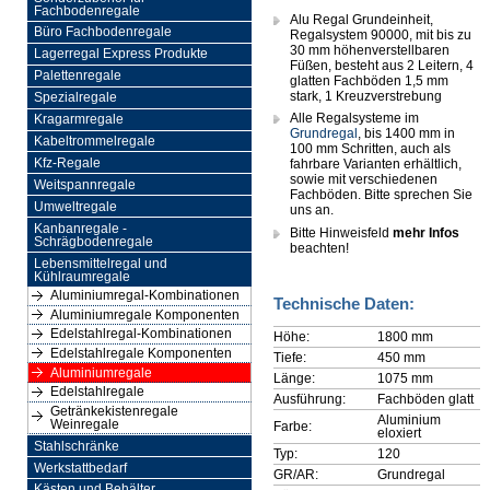
Fachbodenregale
Alu Regal Grundeinheit,
Büro Fachbodenregale
Regalsystem 90000, mit bis zu
30 mm höhenverstellbaren
Lagerregal Express Produkte
Füßen, besteht aus 2 Leitern, 4
Palettenregale
glatten Fachböden 1,5 mm
stark, 1 Kreuzverstrebung
Spezialregale
Alle Regalsysteme im
Kragarmregale
Grundregal
, bis 1400 mm in
Kabeltrommelregale
100 mm Schritten, auch als
Kfz-Regale
fahrbare Varianten erhältlich,
sowie mit verschiedenen
Weitspannregale
Fachböden. Bitte sprechen Sie
Umweltregale
uns an.
Kanbanregale -
Bitte Hinweisfeld
mehr Infos
Schrägbodenregale
beachten!
Lebensmittelregal und
Kühlraumregale
Aluminiumregal-Kombinationen
Technische Daten:
Aluminiumregale Komponenten
Edelstahlregal-Kombinationen
Höhe:
1800 mm
Edelstahlregale Komponenten
Tiefe:
450 mm
Aluminiumregale
Länge:
1075 mm
Edelstahlregale
Ausführung:
Fachböden glatt
Getränkekistenregale
Aluminium
Weinregale
Farbe:
eloxiert
Stahlschränke
Typ:
120
Werkstattbedarf
GR/AR:
Grundregal
Kästen und Behälter