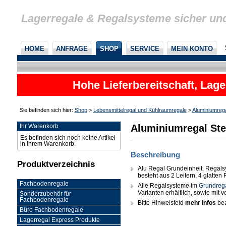
Lagerregale & Regalsysteme sicher un
HOME
ANFRAGE
SHOP
SERVICE
MEIN KONTO
Hohe Lieferbereitschaft, Lage
Sie befinden sich hier:
Shop
>
Lebensmittelregal und Kühlraumregale
>
Aluminiumreg
Aluminiumregal Ste
Ihr Warenkorb
Es befinden sich noch keine Artikel
in Ihrem Warenkorb.
Beschreibung
Produktverzeichnis
Alu Regal Grundeinheit, Regals
besteht aus 2 Leitern, 4 glatte
Fachbodenregale
Alle Regalsysteme im
Grundreg
Varianten erhältlich, sowie mit
Sonderzubehör für
Fachbodenregale
Bitte Hinweisfeld
mehr Infos
bea
Büro Fachbodenregale
Lagerregal Express Produkte