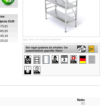
eise
lpreis EUR
375,81
365,65
345,34
Abb.
kann vom Original abweichen
325,02
Netto
[€]