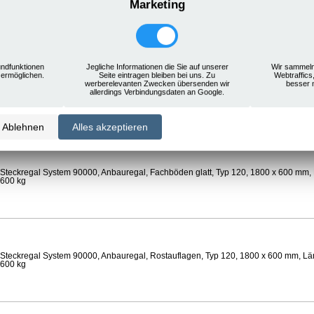
Marketing
Steckregal System 90000, Anbauregal, Rostauflagen, Typ 120, 1800 x 600 mm, Län
 600 kg
ndfunktionen
Jegliche Informationen die Sie auf unserer
Wir sammeln
 ermöglichen.
Seite eintragen bleiben bei uns. Zu
Webtraffics
werberelevanten Zwecken übersenden wir
besser 
Steckregal System 90000, Anbauregal, Böden gelocht, Ø 24 mm, Typ 120, 1800 x 
allerdings Verbindungsdaten an Google.
 Feldlast 800 kg
Ablehnen
Alles akzeptieren
Steckregal System 90000, Anbauregal, Fachböden glatt, Typ 120, 1800 x 600 mm, 
 600 kg
Steckregal System 90000, Anbauregal, Rostauflagen, Typ 120, 1800 x 600 mm, Län
 600 kg