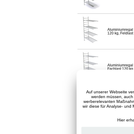
Aluminiumregal 
120 kg, Feldlast
Aluminiumregal 
Fachlast 120 kg,
Auf unserer Webseite ver
werden müssen, auch C
werberelevanten Maßnahme
Aluminiumregal 
120 kg, Feldlast
wir diese für Analyse- und
Hier erh