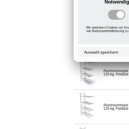
Notwendig
Aluminiumregal 
120 kg, Feldlast
Wir speichern Cookies um Gru
wie Nutzerauthentifizierung zu
Aluminiumregal 
Fachlast 120 kg,
Auswahl speichern
Aluminiumregal 
120 kg, Feldlast
Aluminiumregal 
120 kg, Feldlast