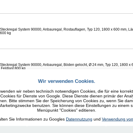
Steckregal System 90000, Anbauregal, Rostauflagen, Typ 120, 1800 x 600 mm, Lä
 600 kg
Steckregal System 90000, Anbauregal, Böden gelocht, Ø 24 mm, Typ 120, 1800 x 
 Feldlast 800 kg
Wir verwenden Cookies.
wenden wir neben technisch notwendigen Cookies, die für eine korrek
ookies für Dienste von Google. Diese Dienste dienen primär der Anal
n. Bitte stimmen Sie der Speicherung von Cookies zu, wenn Sie damit
Steckregal System 90000, Anbauregal, Fachböden glatt, Typ 120, 1800 x 600 mm, 
 600 kg
 Marketingzwecke benutzen. Sie können diese Einstellungen zu einem 
Menüpunkt "Cookies" editieren.
alten Sie Informationen zu Googles
Datennutzung
und
Verwendung von