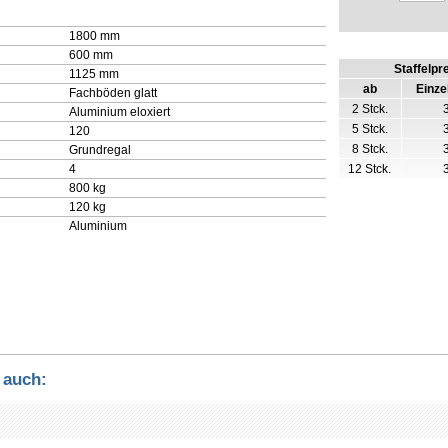
1800 mm
600 mm
Staffelpr
1125 mm
ab
Einze
Fachböden glatt
2 Stck.
Aluminium eloxiert
5 Stck.
120
8 Stck.
Grundregal
4
12 Stck.
800 kg
120 kg
Aluminium
 auch: