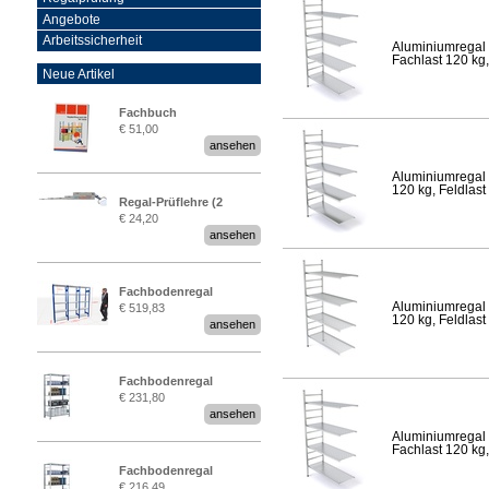
Angebote
Arbeitssicherheit
Aluminiumregal 
Fachlast 120 kg,
Neue Artikel
Fachbuch
€ 51,00
„Regalprüfung nach DIN
ansehen
EN 15635“
Aluminiumregal 
120 kg, Feldlast
Regal-Prüflehre (2
€ 24,20
Stück)
ansehen
Fachbodenregal
Aluminiumregal 
€ 519,83
Stecksystem MultiPlus
120 kg, Feldlast
ansehen
2,25 Meter breit
Fachbodenregal
€ 231,80
Stecksystem MultiPlus
ansehen
Aluminiumregal 
Fachlast 120 kg,
Fachbodenregal
€ 216,49