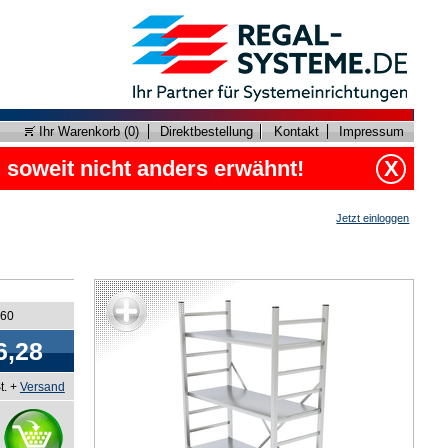
Ihr Warenkorb (
0
)
Direktbestellung
Kontakt
Impressum
, soweit nicht anders erwähnt!
X
Jetzt einloggen
560
6,28
t. +
Versand