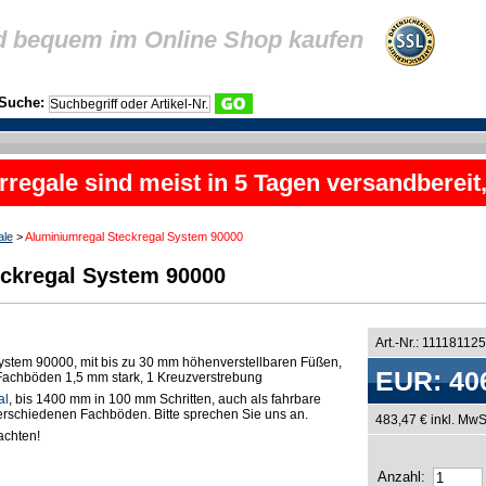
d bequem im Online Shop kaufen
Suche:
rregale sind meist in 5 Tagen versandbereit
ale
>
Aluminiumregal Steckregal System 90000
ckregal System 90000
Art.-Nr.: 11118112
ystem 90000, mit bis zu 30 mm höhenverstellbaren Füßen,
EUR: 40
n Fachböden 1,5 mm stark, 1 Kreuzverstrebung
al
, bis 1400 mm in 100 mm Schritten, auch als fahrbare
 verschiedenen Fachböden. Bitte sprechen Sie uns an.
483,47 € inkl. MwS
chten!
Anzahl: