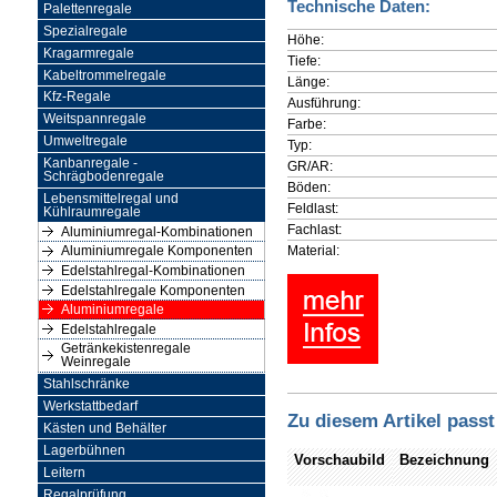
Technische Daten:
Palettenregale
Spezialregale
Höhe:
Kragarmregale
Tiefe:
Kabeltrommelregale
Länge:
Kfz-Regale
Ausführung:
Weitspannregale
Farbe:
Umweltregale
Typ:
Kanbanregale -
GR/AR:
Schrägbodenregale
Böden:
Lebensmittelregal und
Feldlast:
Kühlraumregale
Fachlast:
Aluminiumregal-Kombinationen
Material:
Aluminiumregale Komponenten
Edelstahlregal-Kombinationen
Edelstahlregale Komponenten
Aluminiumregale
Edelstahlregale
Getränkekistenregale
Weinregale
Stahlschränke
Werkstattbedarf
Zu diesem Artikel passt
Kästen und Behälter
Lagerbühnen
Vorschaubild
Bezeichnung
Leitern
Regalprüfung