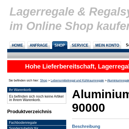
Lagerregale & Regal
im Online Shop kaufe
S
HOME
ANFRAGE
SHOP
SERVICE
MEIN KONTO
Hohe Lieferbereitschaft, Lagerrega
nicht
Sie befinden sich hier:
Shop
>
Lebensmittelregal und Kühlraumregale
>
Aluminiumregal
Aluminium
Ihr Warenkorb
Es befinden sich noch keine Artikel
in Ihrem Warenkorb.
90000
Produktverzeichnis
Fachbodenregale
Beschreibung
Sonderzubehör für