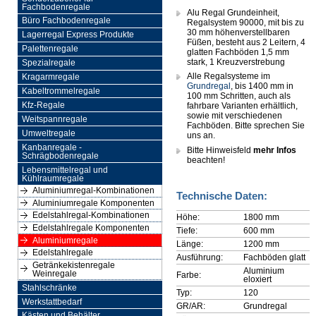
Fachbodenregale
Alu Regal Grundeinheit,
Büro Fachbodenregale
Regalsystem 90000, mit bis zu
30 mm höhenverstellbaren
Lagerregal Express Produkte
Füßen, besteht aus 2 Leitern, 4
Palettenregale
glatten Fachböden 1,5 mm
stark, 1 Kreuzverstrebung
Spezialregale
Alle Regalsysteme im
Kragarmregale
Grundregal
, bis 1400 mm in
Kabeltrommelregale
100 mm Schritten, auch als
Kfz-Regale
fahrbare Varianten erhältlich,
sowie mit verschiedenen
Weitspannregale
Fachböden. Bitte sprechen Sie
Umweltregale
uns an.
Kanbanregale -
Bitte Hinweisfeld
mehr Infos
Schrägbodenregale
beachten!
Lebensmittelregal und
Kühlraumregale
Aluminiumregal-Kombinationen
Technische Daten:
Aluminiumregale Komponenten
Edelstahlregal-Kombinationen
Höhe:
1800 mm
Edelstahlregale Komponenten
Tiefe:
600 mm
Aluminiumregale
Länge:
1200 mm
Edelstahlregale
Ausführung:
Fachböden glatt
Getränkekistenregale
Aluminium
Weinregale
Farbe:
eloxiert
Stahlschränke
Typ:
120
Werkstattbedarf
GR/AR:
Grundregal
Kästen und Behälter