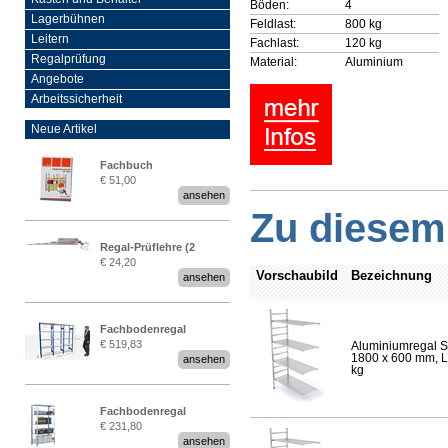
Böden:
4
Lagerbühnen
Feldlast:
800 kg
Leitern
Fachlast:
120 kg
Regalprüfung
Material:
Aluminium
Angebote
Arbeitssicherheit
Neue Artikel
Fachbuch
€ 51,00
„Regalprüfung nach DIN
ansehen
EN 15635“
Zu diesem 
Regal-Prüflehre (2
€ 24,20
Stück)
Vorschaubild
Bezeichnung
ansehen
Fachbodenregal
€ 519,83
Aluminiumregal S
Stecksystem MultiPlus
1800 x 600 mm, Lä
ansehen
2,25 Meter breit
kg
Fachbodenregal
€ 231,80
Stecksystem MultiPlus
ansehen