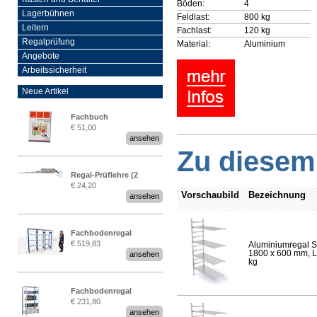
Böden:
4
Lagerbühnen
Feldlast:
800 kg
Leitern
Fachlast:
120 kg
Regalprüfung
Material:
Aluminium
Angebote
Arbeitssicherheit
Neue Artikel
Fachbuch
€ 51,00
„Regalprüfung nach DIN
ansehen
EN 15635“
Zu diesem 
Regal-Prüflehre (2
€ 24,20
Stück)
Vorschaubild
Bezeichnung
ansehen
Fachbodenregal
€ 519,83
Aluminiumregal S
Stecksystem MultiPlus
1800 x 600 mm, Lä
ansehen
2,25 Meter breit
kg
Fachbodenregal
€ 231,80
Stecksystem MultiPlus
ansehen