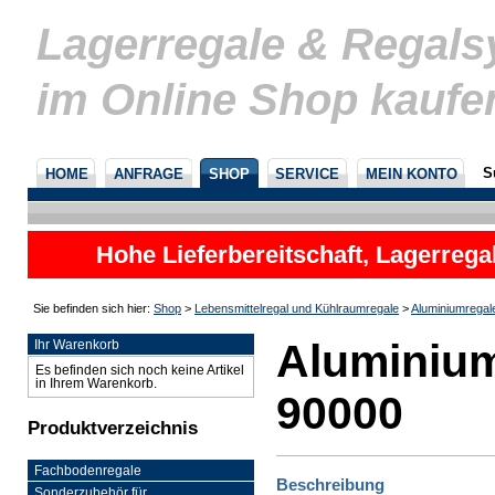
Lagerregale & Regal
im Online Shop kaufe
S
HOME
ANFRAGE
SHOP
SERVICE
MEIN KONTO
Hohe Lieferbereitschaft, Lagerrega
nicht
Sie befinden sich hier:
Shop
>
Lebensmittelregal und Kühlraumregale
>
Aluminiumregal
Aluminium
Ihr Warenkorb
Es befinden sich noch keine Artikel
in Ihrem Warenkorb.
90000
Produktverzeichnis
Fachbodenregale
Beschreibung
Sonderzubehör für