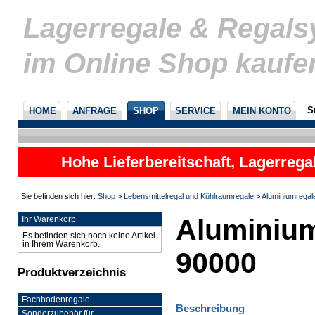
Lagerregale & Regal
im Online Shop kaufe
S
HOME
ANFRAGE
SHOP
SERVICE
MEIN KONTO
Hohe Lieferbereitschaft, Lagerrega
nicht
Sie befinden sich hier:
Shop
>
Lebensmittelregal und Kühlraumregale
>
Aluminiumregal
Aluminium
Ihr Warenkorb
Es befinden sich noch keine Artikel
in Ihrem Warenkorb.
90000
Produktverzeichnis
Fachbodenregale
Beschreibung
Sonderzubehör für