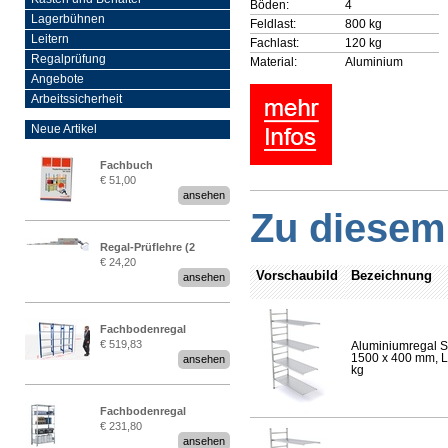
Böden:
4
Lagerbühnen
Feldlast:
800 kg
Leitern
Fachlast:
120 kg
Regalprüfung
Material:
Aluminium
Angebote
Arbeitssicherheit
Neue Artikel
Fachbuch
€ 51,00
„Regalprüfung nach DIN
ansehen
EN 15635“
Zu diesem 
Regal-Prüflehre (2
€ 24,20
Stück)
Vorschaubild
Bezeichnung
ansehen
Fachbodenregal
€ 519,83
Aluminiumregal S
Stecksystem MultiPlus
1500 x 400 mm, Lä
ansehen
2,25 Meter breit
kg
Fachbodenregal
€ 231,80
Stecksystem MultiPlus
ansehen