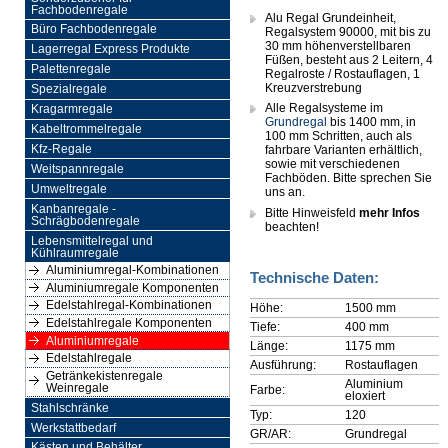
Fachbodenregale
Alu Regal Grundeinheit,
Büro Fachbodenregale
Regalsystem 90000, mit bis zu
30 mm höhenverstellbaren
Lagerregal Express Produkte
Füßen, besteht aus 2 Leitern, 4
Palettenregale
Regalroste / Rostauflagen, 1
Kreuzverstrebung
Spezialregale
Alle Regalsysteme im
Kragarmregale
Grundregal
bis 1400 mm, in
Kabeltrommelregale
100 mm Schritten, auch als
Kfz-Regale
fahrbare Varianten erhältlich,
sowie mit verschiedenen
Weitspannregale
Fachböden. Bitte sprechen Sie
Umweltregale
uns an.
Kanbanregale -
Bitte Hinweisfeld
mehr Infos
Schrägbodenregale
beachten!
Lebensmittelregal und
Kühlraumregale
Aluminiumregal-Kombinationen
Technische Daten:
Aluminiumregale Komponenten
Edelstahlregal-Kombinationen
Höhe:
1500 mm
Edelstahlregale Komponenten
Tiefe:
400 mm
Aluminiumregale
Länge:
1175 mm
Edelstahlregale
Ausführung:
Rostauflagen
Getränkekistenregale
Aluminium
Weinregale
Farbe:
eloxiert
Stahlschränke
Typ:
120
Werkstattbedarf
GR/AR:
Grundregal
Kästen und Behälter